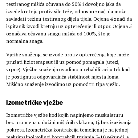
testiranog mišića očuvana do 50% i dovoljno jaka da
izvede kretnju protiv sile teže, odnosno znači da može
savladati težinu testiranog dijela tijela. Ocjena 4 znači da
ispitanik izvodi kretnju uz opterećenje ili otpor. Ocjena 5
označava očuvanu snagu mišića od 100%, što je
normalna snaga.
Vježbe snaženja se izvode protiv opterećenja koje može
pružati fizioterapeut ili uz pomoć pomagala (utezi,
vrpce). Vježbe snaženja uvodimo u rehabilitaciju tek kad
je postignuta odgovarajuća stabilnost mjesta loma.
Mišićno snaženje izvodimo uz pomoć tri tipa vježbi.
Izometričke vježbe
Izometričke vježbe kod kojih napinjemo muskulaturu
bez promjena u dužini mišićnih vlakana, tj. bez izazivanja
pokreta. Izometrička kontrakcija temeljena je na jednoj
maksimalnoj voljnoj kontrakciji trajanja 5-10 sekundi, a