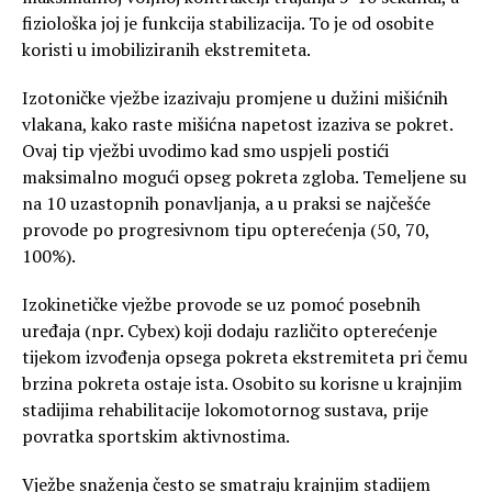
fiziološka joj je funkcija stabilizacija. To je od osobite
koristi u imobiliziranih ekstremiteta.
Izotoničke vježbe izazivaju promjene u dužini mišićnih
vlakana, kako raste mišićna napetost izaziva se pokret.
Ovaj tip vježbi uvodimo kad smo uspjeli postići
maksimalno mogući opseg pokreta zgloba. Temeljene su
na 10 uzastopnih ponavljanja, a u praksi se najčešće
provode po progresivnom tipu opterećenja (50, 70,
100%).
Izokinetičke vježbe provode se uz pomoć posebnih
uređaja (npr. Cybex) koji dodaju različito opterećenje
tijekom izvođenja opsega pokreta ekstremiteta pri čemu
brzina pokreta ostaje ista. Osobito su korisne u krajnjim
stadijima rehabilitacije lokomotornog sustava, prije
povratka sportskim aktivnostima.
Vježbe snaženja često se smatraju krajnjim stadijem