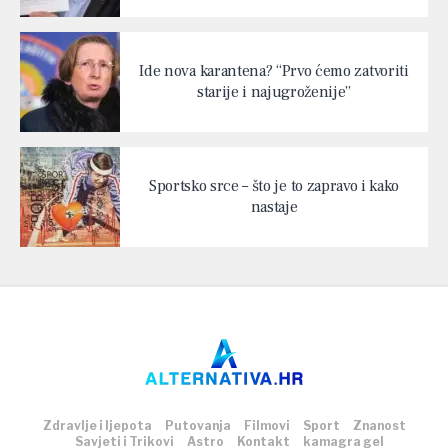
Ide nova karantena? “Prvo ćemo zatvoriti
starije i najugroženije”
Sportsko srce – što je to zapravo i kako
nastaje
Zdravlje i ljepota
Putovanja
Filmovi
Sport
Znanost
Savjeti i Trikovi
Astro
Kontakt
kamagra gel