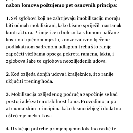
nakon lomova poštujemo pet osnovnih principa:
1.
Svi zglobovi koji ne zahtijevaju imobilizaciju moraju
biti odmah mobilizirani, kako bismo spriječili nastanak
kontraktura. Primjerice u bolesnika s lomom palčane
kosti na tipičnom mjestu, konzervativno liječene
podlakatnom sadrenom udlagom treba što ranije
započeti vježbama opsega pokreta ramena, lakta, i
zglobova šake te zglobova neozlijeđenih udova.
2.
Kod ozljeda donjih udova i kralježnice, što ranije
uključiti trening hoda.
3.
Mobilizacija ozlijeđenog područja započinje se kad
postoji adekvatna stabilnost loma. Provodimo ju po
atraumatskim principima kako bismo izbjegli dodatno
oštećenje mekih tkiva.
4.
U slučaju potrebe primjenjujemo lokalno različite