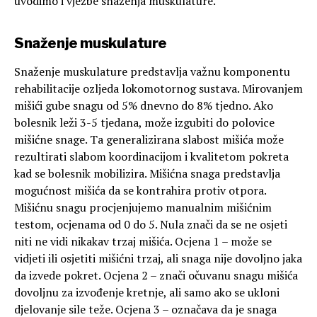
uvodimo i vježbe snaženja muskulature.
Snaženje muskulature
Snaženje muskulature predstavlja važnu komponentu
rehabilitacije ozljeda lokomotornog sustava. Mirovanjem
mišići gube snagu od 5% dnevno do 8% tjedno. Ako
bolesnik leži 3-5 tjedana, može izgubiti do polovice
mišićne snage. Ta generalizirana slabost mišića može
rezultirati slabom koordinacijom i kvalitetom pokreta
kad se bolesnik mobilizira. Mišićna snaga predstavlja
mogućnost mišića da se kontrahira protiv otpora.
Mišićnu snagu procjenjujemo manualnim mišićnim
testom, ocjenama od 0 do 5. Nula znači da se ne osjeti
niti ne vidi nikakav trzaj mišića. Ocjena 1 – može se
vidjeti ili osjetiti mišićni trzaj, ali snaga nije dovoljno jaka
da izvede pokret. Ocjena 2 – znači očuvanu snagu mišića
dovoljnu za izvođenje kretnje, ali samo ako se ukloni
djelovanje sile teže. Ocjena 3 – označava da je snaga