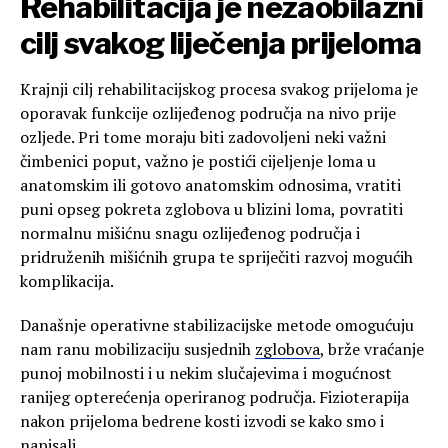
Rehabilitacija je nezaobilazni
cilj svakog liječenja prijeloma
Krajnji cilj rehabilitacijskog procesa svakog prijeloma je
oporavak funkcije ozlijeđenog područja na nivo prije
ozljede. Pri tome moraju biti zadovoljeni neki važni
čimbenici poput, važno je postići cijeljenje loma u
anatomskim ili gotovo anatomskim odnosima, vratiti
puni opseg pokreta zglobova u blizini loma, povratiti
normalnu mišićnu snagu ozlijeđenog područja i
pridruženih mišićnih grupa te spriječiti razvoj mogućih
komplikacija.
Današnje operativne stabilizacijske metode omogućuju
nam ranu mobilizaciju susjednih
zglobova
, brže vraćanje
punoj mobilnosti i u nekim slučajevima i mogućnost
ranijeg opterećenja operiranog područja. Fizioterapija
nakon prijeloma bedrene kosti izvodi se kako smo i
napisali.