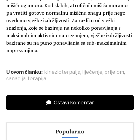
mišićnog umora. Kod slabih, atrofičnih mišića moramo
pa vratiti gotovo normalnu mišićnu snagu prije nego
uvedemo vježbe izdržljivosti. Za razliku od vježbi
snaženja, koje se baziraju na nekoliko ponavljanja s
maksimalnim aktivnim naprezanjem, vježbe izdržljivosti
bazirane su na puno ponavljanja sa sub-maksimalnim
naprezanjima.
U ovom članku:
kinezioterpaija
,
liječenje
,
prijelom
,
sanacija
,
terapija
Ostavi komentar
Popularno