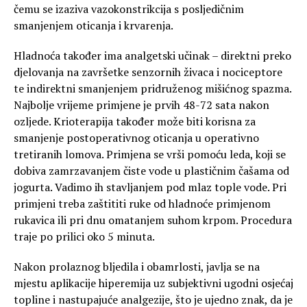
čemu se izaziva vazokonstrikcija s posljedičnim
smanjenjem oticanja i krvarenja.
Hladnoća također ima analgetski učinak – direktni preko
djelovanja na završetke senzornih živaca i nociceptore
te indirektni smanjenjem pridruženog mišićnog spazma.
Najbolje vrijeme primjene je prvih 48-72 sata nakon
ozljede. Krioterapija također može biti korisna za
smanjenje postoperativnog oticanja u operativno
tretiranih lomova. Primjena se vrši pomoću leda, koji se
dobiva zamrzavanjem čiste vode u plastičnim čašama od
jogurta. Vadimo ih stavljanjem pod mlaz tople vode. Pri
primjeni treba zaštititi ruke od hladnoće primjenom
rukavica ili pri dnu omatanjem suhom krpom. Procedura
traje po prilici oko 5 minuta.
Nakon prolaznog bljedila i obamrlosti, javlja se na
mjestu aplikacije hiperemija uz subjektivni ugodni osjećaj
topline i nastupajuće analgezije, što je ujedno znak, da je