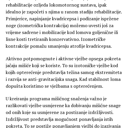
rehabilitacije ozljeda lokomotornog sustava, ipak
idealno je započeti s njima u ranom stadiju rehabilitacije.
Primjerice, napinjanje kvadricepsa i podizanje ispržene
noge (izometrička kontrakcija) možemo uvesti još za
vrijeme sadrene i mobilizacije kod lomova goljenične ili
lisne kosti tretiranih konzervativno. Izometričke
kontrakcije pomažu smanjenju atrofije kvadricepsa.
Aktivno potpomognute i aktivne vježbe opsega pokreta
jačaju mišiće koji se koriste. To su izotoničke vježbe kod
kojih opterećenje predstavlja težina samog ekstremiteta
i razvija se anti-gravitacijska snaga. Kad stabilnost loma
dopušta koristimo se vježbama s opterećenjem.
U kreiranju programa mišićnog snaženja važno je
razlikovati vježbe usmjerene ka dobivanju mišićne snage
od onih koje su usmjerene za postizanje izdržljivosti.
Izdržljivost predstavlja mogućnost ponavljanja istih
pokreta. To se postiže ponavljanjem vježbi do izazivanja