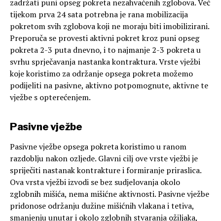
zadržati puni opseg pokreta nezahvaćenih zglobova. Već
tijekom prva 24 sata potrebna je rana mobilizacija
pokretom svih zglobova koji ne moraju biti imobilizirani.
Preporuča se provesti aktivni pokret kroz puni opseg
pokreta 2-3 puta dnevno, i to najmanje 2-3 pokreta u
svrhu sprječavanja nastanka kontraktura. Vrste vježbi
koje koristimo za održanje opsega pokreta možemo
podijeliti na pasivne, aktivno potpomognute, aktivne te
vježbe s opterećenjem.
Pasivne vježbe
Pasivne vježbe opsega pokreta koristimo u ranom
razdoblju nakon ozljede. Glavni cilj ove vrste vježbi je
spriječiti nastanak kontrakture i formiranje priraslica.
Ova vrsta vježbi izvodi se bez sudjelovanja okolo
zglobnih mišića, nema mišićne aktivnosti. Pasivne vježbe
pridonose održanju dužine mišićnih vlakana i tetiva,
smanjenju unutar i okolo zglobnih stvaranja ožiljaka,