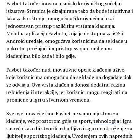
Favbet također inovira u smislu korisničkog sučelja i
iskustva. Stranica je dizajnirana tako da bude intuitivna i
laka za korištenje, omogućujući korisnicima brz i
jednostavan pristup različitim vrstama klađenja.
Mobilna aplikacija Favbeta, koja je dostupna za iOS i
Android uređaje, omogućava korisnicima da se klade u
pokretu, pružajući im pristup svojim omiljenim
klađenjima bilo kada i bilo gdje.
Favbet također nudi inovativne opcije klađenja uživo,
koje korisnicima omogućuju da se klade na događaje dok
se odvijaju. Ova vrsta klađenja donosi dodatnu razinu
uzbuđenja i interakcije, jer korisnici mogu reagirati na
promjene u igri u stvarnom vremenu.
Sve ove inovacije čine Favbet ne samo mjestom za
klađenje, već prostorom gdje se sport,
tehnologija
i igra
susreću kako bi stvorili uzbudljivo i sigurno okruženje za
ljubitelje sportskog klađenja. Uvođenjem ovih naprednih