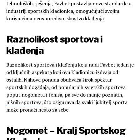
tehnoloških rješenja, Favbet postavlja nove standarde u
industriji sportskih kladionica, omogućujući svojim
korisnicima neusporedivo iskustvo klađenja.
Raznolikost sportova i
klađenja
Raznolikost sportova i klađenja koju nudi Favbet jedan je
od ključnih aspekata koji ovu kladionicu izdvaja od
ostalih. Njihova ponuda obuhvaća širok spektar
sportskih događaja, od popularnih svjetskih sportova
poput nogometa i tenisa, pa sve do manje poznatih,
nišnih sportova
, što osigurava da svaki ljubitelj sporta
može pronaći nešto za sebe.
Nogomet – Kralj Sportskog