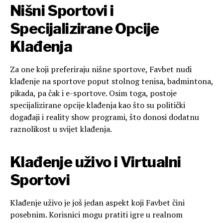
Nišni Sportovi i
Specijalizirane Opcije
Klađenja
Za one koji preferiraju nišne sportove, Favbet nudi
klađenje na sportove poput stolnog tenisa, badmintona,
pikada, pa čak i e-sportove. Osim toga, postoje
specijalizirane opcije klađenja kao što su politički
događaji i reality show programi, što donosi dodatnu
raznolikost u svijet klađenja.
Klađenje uživo i Virtualni
Sportovi
Klađenje uživo je još jedan aspekt koji Favbet čini
posebnim. Korisnici mogu pratiti igre u realnom