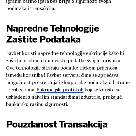
igranju casino igara bez brige o sigurnosti svojih
podataka i transakcija.
Napredne Tehnologije
Zaštite Podataka
Favbet koristi napredne tehnologije enkripcije kako bi
zaštitio osobne i financijske podatke svojih korisnika.
Ove tehnologije šifriraju podatke tijekom prijenosa
između korisnika i Favbet servera, čime se sprječava
mogućnost presretanja i zlouporabe podataka od strane
trećih strana.
Enkripcijski protokoli
koji se koriste su
usklađeni s najvišim standardima industrije, pružajući
bankarsku razinu sigurnosti.
Pouzdanost Transakcija