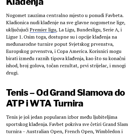
Klađenja
Nogomet zauzima centralno mjesto u ponudi Favbeta.
Kladionica nudi klađenje na sve glavne nogometne lige,
uključujući
Premier ligu
, La Ligu, Bundesligu, Serie A, i
Ligue 1. Osim toga, dostupne su i opcije klađenja na
međunarodne turnire poput Svjetskog prvenstva,
Europskog prvenstva, i Copa America. Korisnici mogu
birati između raznih tipova klađenja, kao što su konačni
ishod, broj golova, točan rezultat, prvi strijelac, i mnogi
drugi.
Tenis – Od Grand Slamova do
ATP i WTA Turnira
Tenis je još jedan popularan izbor među ljubiteljima
sportskog klađenja. Favbet pokriva sve četiri Grand Slam
turnira – Australian Open, French Open, Wimbledon i