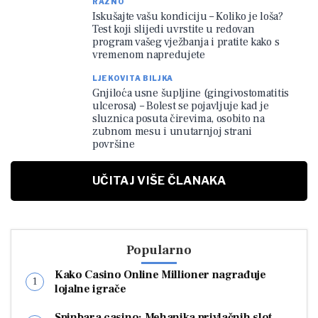
RAZNO
Iskušajte vašu kondiciju – Koliko je loša?
Test koji slijedi uvrstite u redovan
program vašeg vježbanja i pratite kako s
vremenom napredujete
LJEKOVITA BILJKA
Gnjiloća usne šupljine (gingivostomatitis
ulcerosa) – Bolest se pojavljuje kad je
sluznica posuta čirevima, osobito na
zubnom mesu i unutarnjoj strani
površine
UČITAJ VIŠE ČLANAKA
Popularno
Kako Casino Online Millioner nagrađuje
lojalne igrače
Spinbara casino: Mehanika privlačnih slot