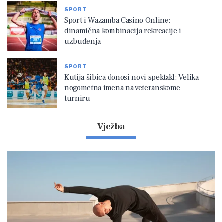
SPORT
Sport i Wazamba Casino Online:
dinamična kombinacija rekreacije i
uzbuđenja
SPORT
Kutija šibica donosi novi spektakl: Velika
nogometna imena na veteranskome
turniru
Vježba