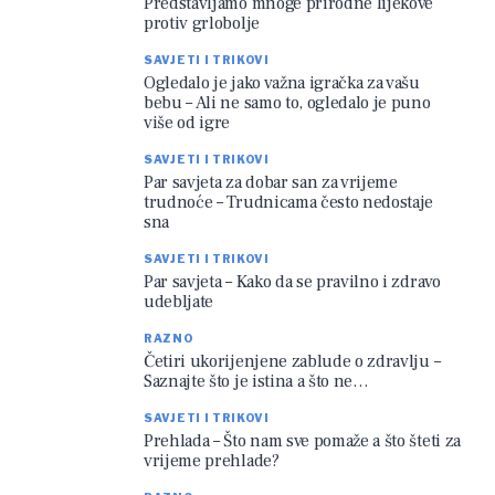
Predstavljamo mnoge prirodne lijekove
protiv grlobolje
SAVJETI I TRIKOVI
Ogledalo je jako važna igračka za vašu
bebu – Ali ne samo to, ogledalo je puno
više od igre
SAVJETI I TRIKOVI
Par savjeta za dobar san za vrijeme
trudnoće – Trudnicama često nedostaje
sna
SAVJETI I TRIKOVI
Par savjeta – Kako da se pravilno i zdravo
udebljate
RAZNO
Četiri ukorijenjene zablude o zdravlju –
Saznajte što je istina a što ne…
SAVJETI I TRIKOVI
Prehlada – Što nam sve pomaže a što šteti za
vrijeme prehlade?