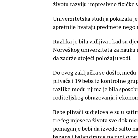
životu razviju impresivne fizičke v
Univerzitetska studija pokazala je
spretnije hvataju predmete nego n
Razlika je bila vidljiva i kad su d
Norveškog univerziteta za nauku i
da zadrže stojeći položaj u vodi.
Do ovog zaključka se došlo, među o
plivača i 19 beba iz kontrolne grup
razlike među njima je bila sposobn
roditeljskog obrazovanja i ekonoms
Bebe plivači sudjelovale su u sati
trećeg mjeseca života sve dok nisu
pomaganje bebi da izvede salto na
bazena i balansiranje na ruci svog 