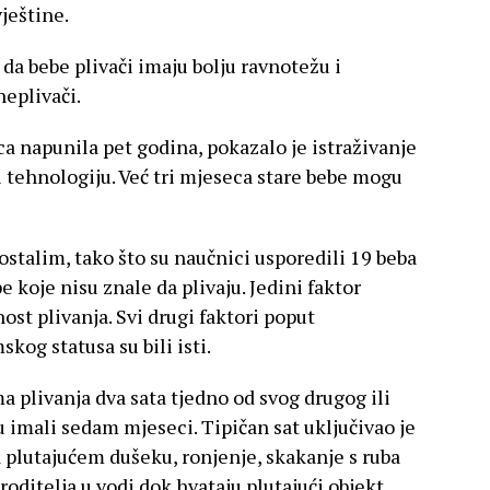
ještine.
 da bebe plivači imaju bolju ravnotežu i
eplivači.
jeca napunila pet godina, pokazalo je istraživanje
 tehnologiju. Već tri mjeseca stare bebe mogu
stalim, tako što su naučnici usporedili 19 beba
e koje nisu znale da plivaju. Jedini faktor
ost plivanja. Svi drugi faktori poput
kog statusa su bili isti.
ma plivanja dva sata tjedno od svog drugog ili
 imali sedam mjeseci. Tipičan sat uključivao je
 plutajućem dušeku, ronjenje, skakanje s ruba
roditelja u vodi dok hvataju plutajući objekt.