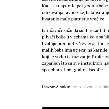
Kada su napunile pet godina bebe 
održavanja ravnoteže, balansiranj
hvatanje male platnene vrećice.
Istraživači kažu da su ih rezultati
plivači bolje u vježbama koje su 
hvataju predmete. Nevjerojatno je
malih beba ima utjecaj na kasnije
koji je vodio istraživanje. Profe
zapanjen što su sve instruktori nau
sposobnosti pet godina kasnije.
U ovom članku:
beba
,
plivanje
,
zanim