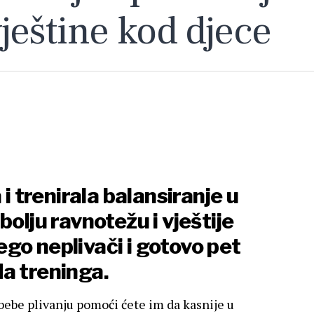
vještine kod djece
 i trenirala balansiranje u
bolju ravnotežu i vještije
go neplivači i gotovo pet
a treninga.
 bebe plivanju pomoći ćete im da kasnije u