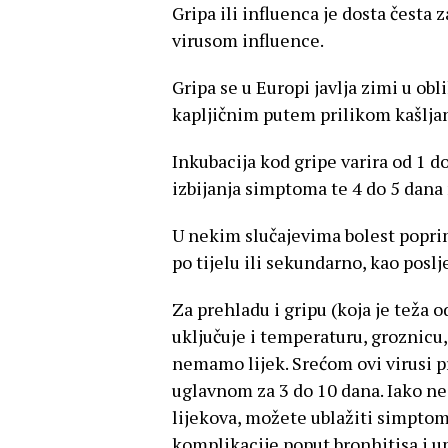
Gripa ili influenca je dosta česta
virusom influence.
Gripa se u Europi javlja zimi u obl
kapljičnim putem prilikom kašljan
Inkubacija kod gripe varira od 1 d
izbijanja simptoma te 4 do 5 dana
U nekim slučajevima bolest poprim
po tijelu ili sekundarno, kao poslj
Za prehladu i gripu (koja je teža 
uključuje i temperaturu, groznicu, 
nemamo lijek. Srećom ovi virusi p
uglavnom za 3 do 10 dana. Iako 
lijekova, možete ublažiti simptome
komplikacije poput bronhitisa i up