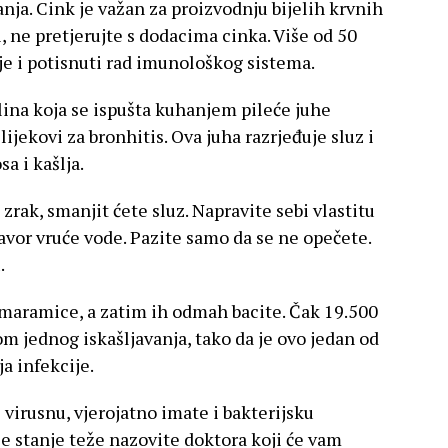
nja. Cink je važan za proizvodnju bijelih krvnih
i, ne pretjerujte s dodacima cinka. Više od 50
e i potisnuti rad imunološkog sistema.
lina koja se ispušta kuhanjem pileće juhe
lijekovi za bronhitis. Ova juha razrjeđuje sluz i
a i kašlja.
i zrak, smanjit ćete sluz. Napravite sebi vlastitu
avor vruće vode. Pazite samo da se ne opečete.
.
u maramice, a zatim ih odmah bacite. Čak 19.500
om jednog iskašljavanja, tako da je ovo jedan od
a infekcije.
z virusnu, vjerojatno imate i bakterijsku
je stanje teže nazovite doktora koji će vam