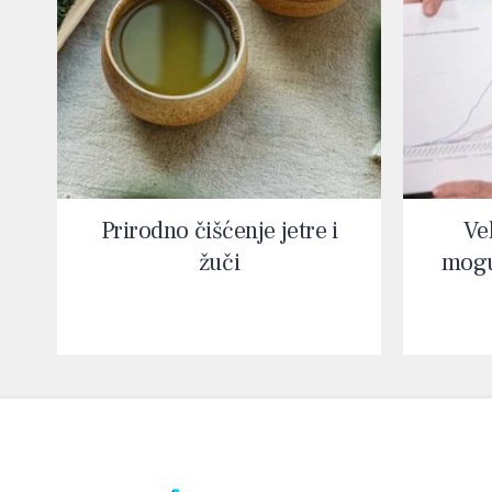
Prirodno čišćenje jetre i
Vel
žuči
mogu