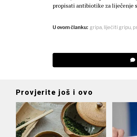
propisati antibiotike za liječenje
U ovom članku:
gripa
,
liječiti gripu
,
p
Provjerite još i ovo