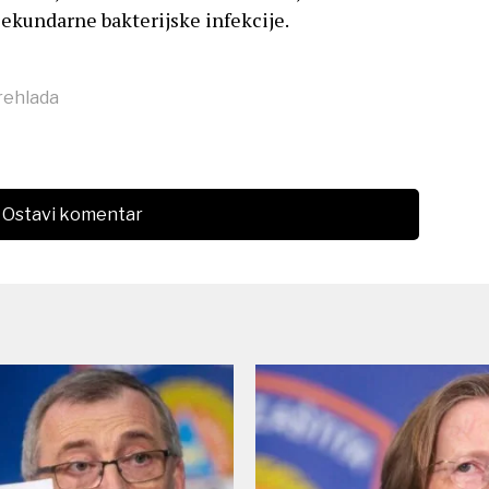
 sekundarne bakterijske infekcije.
rehlada
Ostavi komentar