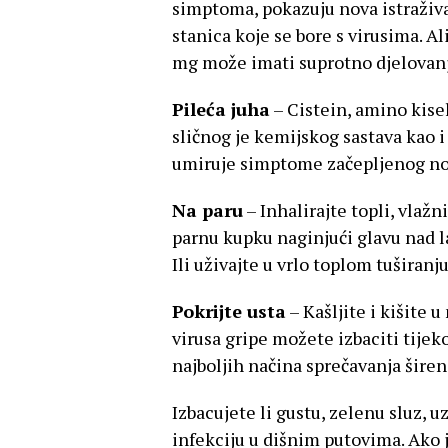
simptoma, pokazuju nova istraživa
stanica koje se bore s virusima. Al
mg može imati suprotno djelovanj
Pileća juha
– Cistein, amino kise
sličnog je kemijskog sastava kao i 
umiruje simptome začepljenog nos
Na paru
– Inhalirajte topli, vlažn
parnu kupku naginjući glavu nad l
Ili uživajte u vrlo toplom tuširanju
Pokrijte usta
– Kašljite i kišite 
virusa gripe možete izbaciti tijek
najboljih načina sprečavanja širenj
Izbacujete li gustu, zelenu sluz, u
infekciju u dišnim putovima. Ako 