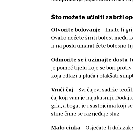
Što možete učiniti za brži o
Otvorite bolovanje
– Imate li gr
Ovako nećete širiti bolest među ko
li na poslu umarat ćete bolesno t
Odmorite se i uzimajte dosta t
je pomoć tijelu koje se bori protiv
koja odlazi u pluća i olakšati sim
Vrući čaj
– Svi čajevi sadrže teofil
čaj koji vam je najukusniji. Dodaj
grla, a bogat je i sastojcima koji s
sline čime se razrjeđuje sluz.
Malo cinka
– Osjećate li dolazak