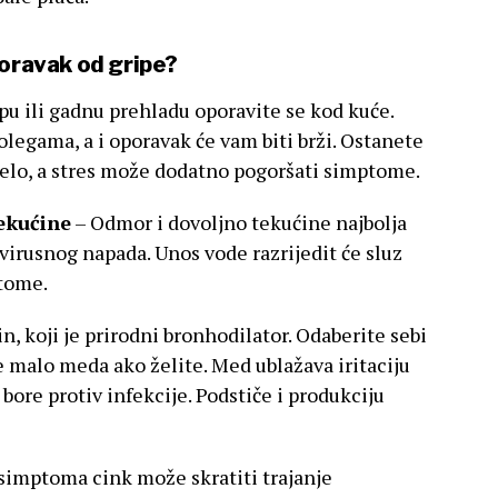
poravak od gripe?
ipu ili gadnu prehladu oporavite se kod kuće.
legama, a i oporavak će vam biti brži. Ostanete
ijelo, a stres može dodatno pogoršati simptome.
ekućine
– Odmor i dovoljno tekućine najbolja
 virusnog napada. Unos vode razrijedit će sluz
ptome.
in, koji je prirodni bronhodilator. Odaberite sebi
te malo meda ako želite. Med ublažava iritaciju
e bore protiv infekcije. Podstiče i produkciju
 simptoma cink može skratiti trajanje