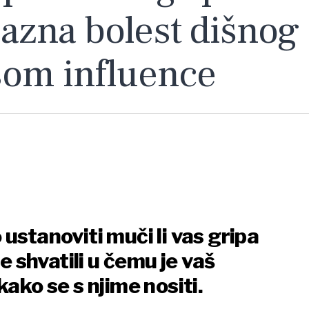
razna bolest dišnog
som influence
ustanoviti muči li vas
gripa
te shvatili u čemu je vaš
kako se s njime nositi.