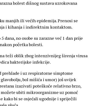
 zarazna bolest dišnog sustava uzrokovana
iku manjih ili većih epidemija. Prenosi se
ja i kihanja i indirektnim kontaktom.
o 5 dana, no osobe su zarazne već 1 dan prije
 nakon početka bolesti.
a teži oblik zbog intenzivnijeg širenja virusa
edica bakterijske infekcije.
od prehlade i uz respiratorne simptome
glavobolju, bol mišića i umor) još uvijek
restanu izazivati poteškoće relativno brzo,
ne možete ubiti mikroorganizme uz pomoć
 kako bi se osjećali ugodnije i spriječili
ale pluća.