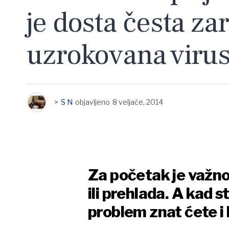
je dosta česta za
uzrokovana viru
>
S N
objavljeno
8 veljače, 2014
Za početak je važno 
ili prehlada. A kad s
problem znat ćete i 