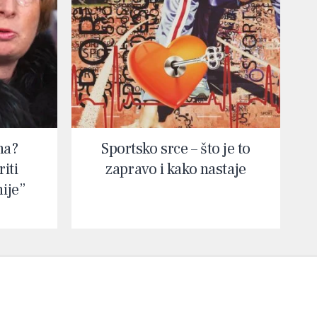
na?
Sportsko srce – što je to
iti
zapravo i kako nastaje
nije”