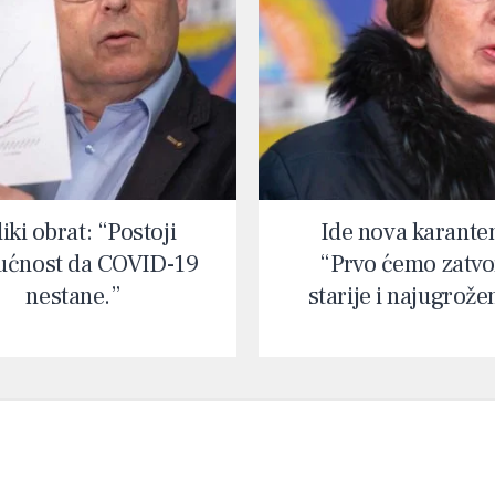
iki obrat: “Postoji
Ide nova karante
ćnost da COVID-19
“Prvo ćemo zatvor
nestane.”
starije i najugrože