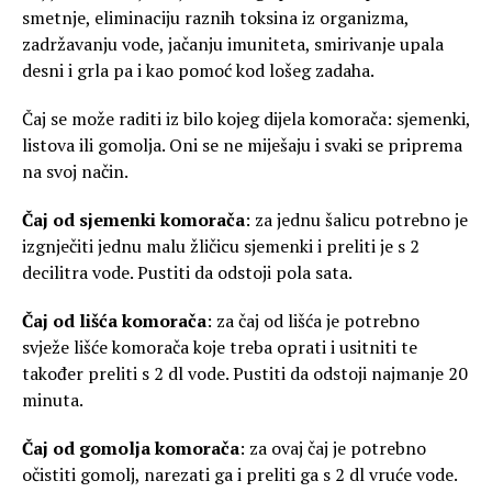
smetnje, eliminaciju raznih toksina iz organizma,
zadržavanju vode, jačanju imuniteta, smirivanje upala
desni i grla pa i kao pomoć kod lošeg zadaha.
Čaj se može raditi iz bilo kojeg dijela komorača: sjemenki,
listova ili gomolja. Oni se ne miješaju i svaki se priprema
na svoj način.
Čaj od sjemenki komorača
: za jednu šalicu potrebno je
izgnječiti jednu malu žličicu sjemenki i preliti je s 2
decilitra vode. Pustiti da odstoji pola sata.
Čaj od lišća komorača
: za čaj od lišća je potrebno
svježe lišće komorača koje treba oprati i usitniti te
također preliti s 2 dl vode. Pustiti da odstoji najmanje 20
minuta.
Čaj od gomolja komorača
: za ovaj čaj je potrebno
očistiti gomolj, narezati ga i preliti ga s 2 dl vruće vode.