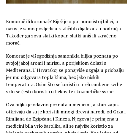
Komorač ili koromač? Riječ je o potpuno istoj biljci, a
naziv je samo posljedica različitih dijalekata i područja.
Također ga zovu slatki kopar, slatki aniš ili skraćeno –
morač.
Komorač je višegodišnja samonikla biljka poznata po
svojoj jakoj aromi i mirisu, a porijeklom dolazi s
Mediterana. U Hrvatskoj se ponajviše uzgaja u priobalju
jer mu odgovara topla klima, bez jako niskih
temperatura. Osim što se koristi u prehrambene svrhe
vrlo se često koristi i u ljekovite i kozmetičke svrhe.
Ova biljka je odavno poznata u medicini, a stari zapisi
otkrivaju da su je koristili mnogi drevni narodi, od Grka i
Rimljana do Egipćana i Kineza. Njegova je primjena u
medicini bila vrlo šarolika, ali se najviše koristio za
liječenje probavnih tegoba, pluća i grla. Kao jedna od