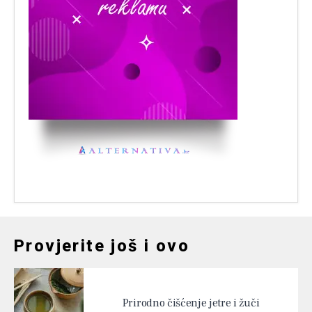
Provjerite još i ovo
Prirodno čišćenje jetre i žuči