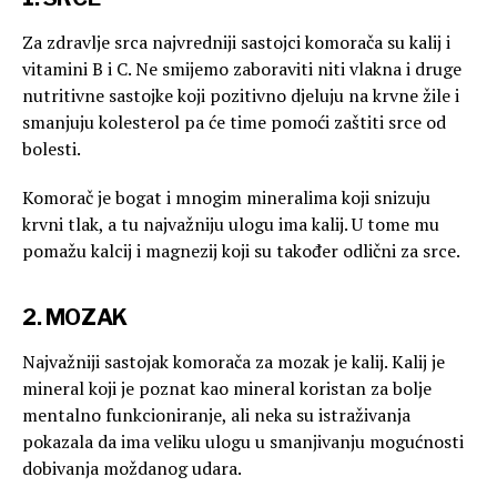
Za zdravlje srca najvredniji sastojci komorača su kalij i
vitamini B i C. Ne smijemo zaboraviti niti vlakna i druge
nutritivne sastojke koji pozitivno djeluju na krvne žile i
smanjuju kolesterol pa će time pomoći zaštiti srce od
bolesti.
Komorač je bogat i mnogim mineralima koji snizuju
krvni tlak, a tu najvažniju ulogu ima kalij. U tome mu
pomažu kalcij i magnezij koji su također odlični za srce.
2. MOZAK
Najvažniji sastojak komorača za mozak je kalij. Kalij je
mineral koji je poznat kao mineral koristan za bolje
mentalno funkcioniranje, ali neka su istraživanja
pokazala da ima veliku ulogu u smanjivanju mogućnosti
dobivanja moždanog udara.