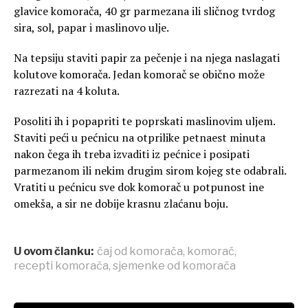
glavice komorača, 40 gr parmezana ili sličnog tvrdog
sira, sol, papar i maslinovo ulje.
Na tepsiju staviti papir za pečenje i na njega naslagati
kolutove komorača. Jedan komorač se obično može
razrezati na 4 koluta.
Posoliti ih i popapriti te poprskati maslinovim uljem.
Staviti peći u pećnicu na otprilike petnaest minuta
nakon čega ih treba izvaditi iz pećnice i posipati
parmezanom ili nekim drugim sirom kojeg ste odabrali.
Vratiti u pećnicu sve dok komorač u potpunost ine
omekša, a sir ne dobije krasnu zlaćanu boju.
U ovom članku:
čaj od komorača
,
komorač
,
recepti komorača
,
sjemenke od komorača