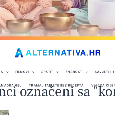
JA
FILMOVI
SPORT
ZNANOST
SAVJETI I 
anci označeni sa "k
AMAGRA GEL
TRAMAL TABLETE BEZ RECEPTA
VIAGRA CIJE