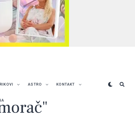
TRIKOVI
ASTRO
KONTAKT
omorač"
NA