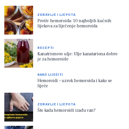
ZDRAVLJE I LJEPOTA
Protiv hemoroida: 10 najboljih kućnih
lijekova za liječenje hemoroida
RECEPTI
Kanatrionovo ulje: Ulje kanatariona dobro
je za hemoroide
KAKO LIJEČITI
Hemoroidi – uzrok hemoroida i kako se
liječe
ZDRAVLJE I LJEPOTA
Što kada hemoroidi izađu van?