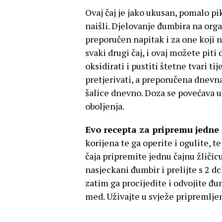
Ovaj čaj je jako ukusan, pomalo pik
naišli. Djelovanje đumbira na org
preporučen napitak i za one koji 
svaki drugi čaj, i ovaj možete piti 
oksidirati i pustiti štetne tvari t
pretjerivati, a preporučena dnevn
šalice dnevno. Doza se povećava uko
oboljenja.
Evo recepta za pripremu jedne 
korijena te ga operite i ogulite, t
čaja pripremite jednu čajnu žličic
nasjeckani đumbir i prelijte s 2 dc
zatim ga procijedite i odvojite đu
med. Uživajte u svježe pripremlje