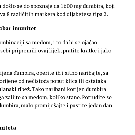
a došlo se do spoznaje da 1600 mg đumbira, koji
va 8 različitih markera kod dijabetesa tipa 2.
dobar imunitet
ombinaciji sa medom, i to da bi se ojačao
sebi pripremili ovaj lijek, pratite kratke i jako
ena đumbira, operite ih i sitno naribajte, sa
orijene od nečistoća poput klica ili ostataka
ulanski ribež. Tako naribani korijen đumbira
ga zalijte sa medom, koliko stane. Potrudite se
umbira, malo promiješajte i pustite jedan dan
niteta