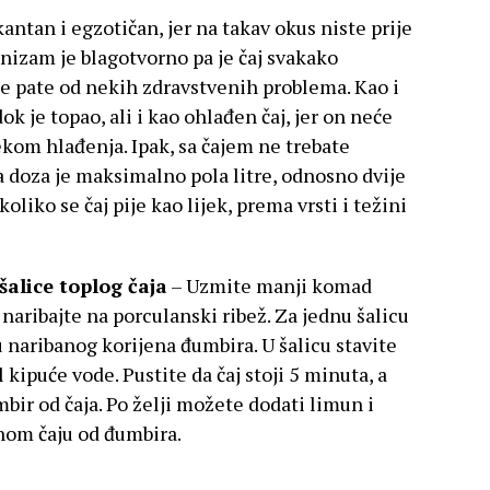
antan i egzotičan, jer na takav okus niste prije
anizam je blagotvorno pa je čaj svakako
ne pate od nekih zdravstvenih problema. Kao i
dok je topao, ali i kao ohlađen čaj, jer on neće
ijekom hlađenja. Ipak, sa čajem ne trebate
a doza je maksimalno pola litre, odnosno dvije
liko se čaj pije kao lijek, prema vrsti i težini
šalice toplog čaja
– Uzmite manji komad
e naribajte na porculanski ribež. Za jednu šalicu
u naribanog korijena đumbira. U šalicu stavite
l kipuće vode. Pustite da čaj stoji 5 minuta, a
mbir od čaja. Po želji možete dodati limun i
nom čaju od đumbira.