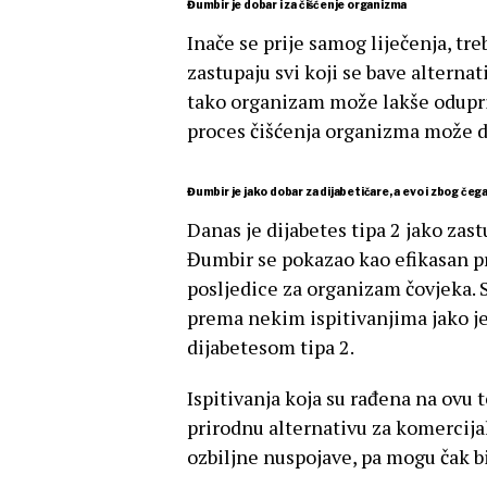
Đumbir je dobar i za čišćenje organizma
Inače se prije samog liječenja, tre
zastupaju svi koji se bave alterna
tako organizam može lakše oduprij
proces čišćenja organizma može do
Đumbir je jako dobar za dijabetičare, a evo i zbog čeg
Danas je dijabetes tipa 2 jako zas
Đumbir se pokazao kao efikasan pri
posljedice za organizam čovjeka. S
prema nekim ispitivanjima jako j
dijabetesom tipa 2.
Ispitivanja koja su rađena na ovu 
prirodnu alternativu za komercija
ozbiljne nuspojave, pa mogu čak bit