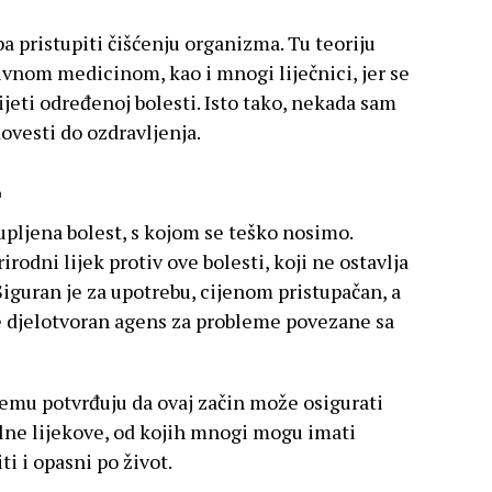
ba pristupiti čišćenju organizma. Tu teoriju
tivnom medicinom, kao i mnogi liječnici, jer se
eti određenoj bolesti. Isto tako, nekada sam
vesti do ozdravljenja.
a
tupljena bolest, s kojom se teško nosimo.
rodni lijek protiv ove bolesti, koji ne ostavlja
iguran je za upotrebu, cijenom pristupačan, a
e djelotvoran agens za probleme povezane sa
temu potvrđuju da ovaj začin može osigurati
lne lijekove, od kojih mnogi mogu imati
i i opasni po život.