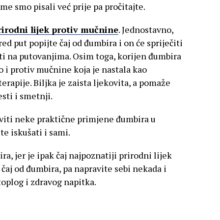
tome smo pisali već prije pa pročitajte.
rirodni lijek protiv mučnine
. Jednostavno,
ed put popijte čaj od đumbira i on će spriječiti
iti na putovanjima. Osim toga, korijen đumbira
ao i protiv mučnine koja je nastala kao
rapije. Biljka je zaista ljekovita, a pomaže
sti i smetnji.
iti neke praktične primjene đumbira u
e iskušati i sami.
, jer je ipak čaj najpoznatiji prirodni lijek
 čaj od đumbira, pa napravite sebi nekada i
oplog i zdravog napitka.