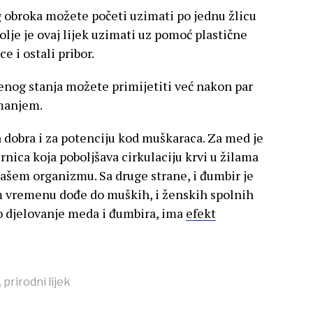
g obroka možete početi uzimati po jednu žlicu
olje je ovaj lijek uzimati uz pomoć plastične
ce i ostali pribor.
enog stanja možete primijetiti već nakon par
imanjem.
 dobra i za potenciju kod muškaraca. Za med je
nica koja poboljšava cirkulaciju krvi u žilama
našem organizmu. Sa druge strane, i đumbir je
om vremenu dođe do muških, i ženskih spolnih
mo djelovanje meda i đumbira, ima
efekt
,
prirodni lijek