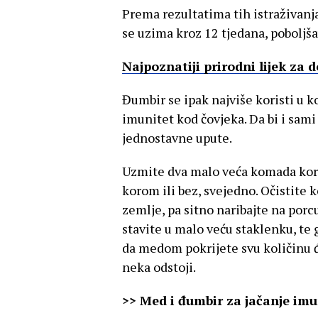
Prema rezultatima tih istraživanj
se uzima kroz 12 tjedana, poboljša
Najpoznatiji prirodni lijek za 
Đumbir se ipak najviše koristi u k
imunitet kod čovjeka. Da bi i sami 
jednostavne upute.
Uzmite dva malo veća komada korij
korom ili bez, svejedno. Očistite k
zemlje, pa sitno naribajte na porc
stavite u malo veću staklenku, te 
da medom pokrijete svu količinu đ
neka odstoji.
>> Med i đumbir za jačanje imu