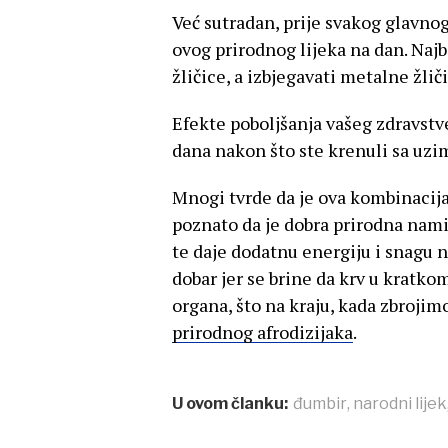
Već sutradan, prije svakog glavno
ovog prirodnog lijeka na dan. Najb
žličice, a izbjegavati metalne žliči
Efekte poboljšanja vašeg zdravstv
dana nakon što ste krenuli sa uz
Mnogi tvrde da je ova kombinacija
poznato da je dobra prirodna namir
te daje dodatnu energiju i snagu 
dobar jer se brine da krv u kratk
organa, što na kraju, kada zbroji
prirodnog afrodizijaka
.
U ovom članku:
đumbir
,
narodni lijek