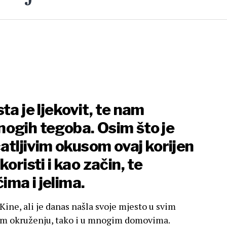
ta je ljekovit, te nam
ogih tegoba. Osim što je
čatljivim okusom ovaj korijen
oristi i kao začin, te
ma i jelima.
Kine, ali je danas našla svoje mjesto u svim
nom okruženju, tako i u mnogim domovima.