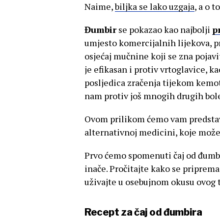
Naime,
biljka se lako uzgaja
, a o 
Đumbir
se pokazao kao najbolji
p
umjesto komercijalnih lijekova, pr
osjećaj mučnine koji se zna pojav
je efikasan i protiv vrtoglavice, k
posljedica zračenja tijekom kemote
nam protiv još mnogih drugih bole
Ovom prilikom ćemo vam predstav
alternativnoj medicini, koje možet
Prvo ćemo spomenuti čaj od đumbira
inače. Pročitajte kako se priprema
uživajte u osebujnom okusu ovog t
Recept za čaj od đumbira