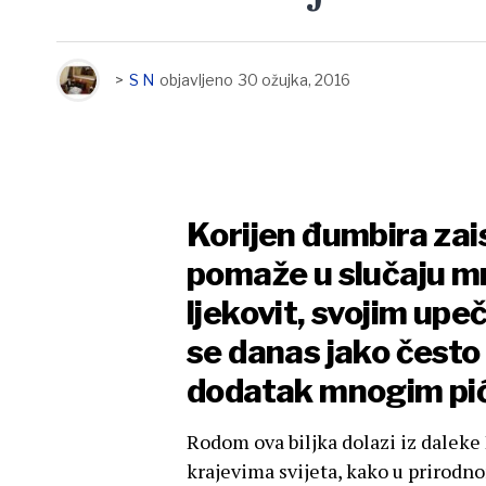
>
S N
objavljeno
30 ožujka, 2016
Korijen đumbira zais
pomaže u slučaju mn
ljekovit, svojim upe
se danas jako često k
dodatak mnogim pići
Rodom ova biljka dolazi iz daleke 
krajevima svijeta, kako u prirod