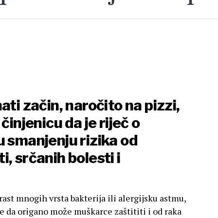
ati začin, naročito na pizzi,
činjenicu da je riječ o
u smanjenju rizika od
i, srčanih bolesti i
ast mnogih vrsta bakterija ili alergijsku astmu,
je da origano može muškarce zaštititi i od raka