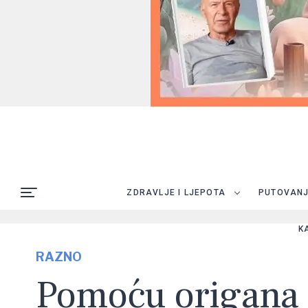
ZDRAVLJE I LJEPOTA
PUTOVAN
K
RAZNO
Pomoću origana p