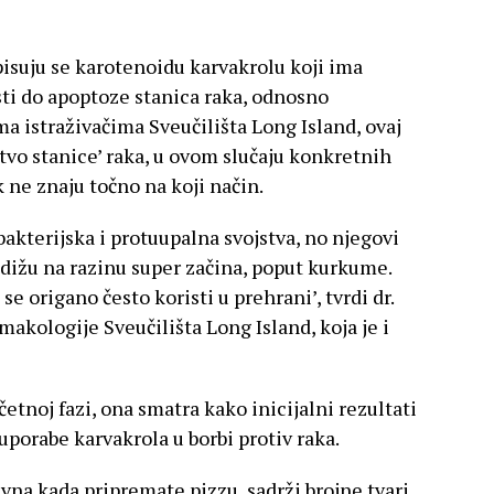
pisuju se karotenoidu karvakrolu koji ima
ti do apoptoze stanica raka, odnosno
a istraživačima Sveučilišta Long Island, ovaj
tvo stanice’ raka, u ovom slučaju konkretnih
k ne znaju točno na koji način.
akterijska i protuupalna svojstva, no njegovi
odižu na razinu super začina, poput kurkume.
e origano često koristi u prehrani’, tvrdi dr.
makologije Sveučilišta Long Island, koja je i
četnoj fazi, ona smatra kako inicijalni rezultati
 uporabe karvakrola u borbi protiv raka.
avna kada pripremate pizzu, sadrži brojne tvari