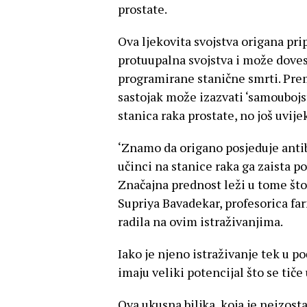
prostate.
Ova ljekovita svojstva origana pri
protuupalna svojstva i može doves
programirane stanične smrti. Prem
sastojak može izazvati ‘samoubojs
stanica raka prostate, no još uvije
‘Znamo da origano posjeduje antib
učinci na stanice raka ga zaista p
Značajna prednost leži u tome što s
Supriya Bavadekar, profesorica far
radila na ovim istraživanjima.
Iako je njeno istraživanje tek u po
imaju veliki potencijal što se tiče
Ova ukusna biljka, koja je neizost