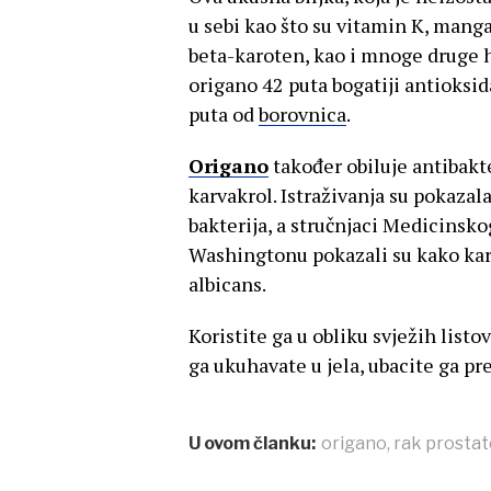
u sebi kao što su vitamin K, mangan
beta-karoten, kao i mnoge druge hr
origano 42 puta bogatiji antioksid
puta od
borovnica
.
Origano
također obiluje antibakte
karvakrol. Istraživanja su pokazal
bakterija, a stručnjaci Medicinsk
Washingtonu pokazali su kako karv
albicans.
Koristite ga u obliku svježih listov
ga ukuhavate u jela, ubacite ga pr
U ovom članku:
origano
,
rak prostat