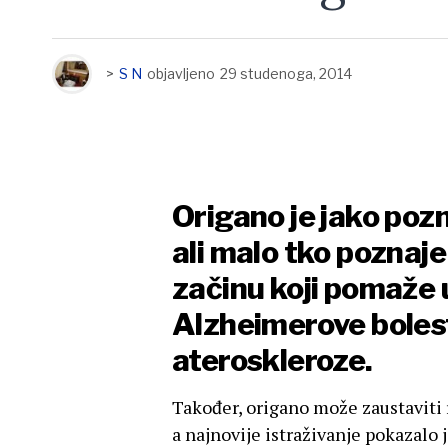
>
S N
objavljeno
29 studenoga, 2014
Origano je jako pozn
ali malo tko poznaje 
začinu koji pomaže 
Alzheimerove
bolest
ateroskleroze.
Također, origano može zaustaviti r
a najnovije istraživanje pokazalo 