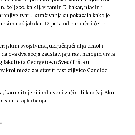
, željezo, kalcij, vitamin E, bakar, niacin i
anjive tvari. Istraživanja su pokazala kako je
ansima od jabuka, 12 puta od naranča i četiri
rijskim svojstvima, uključujući ulja timol i
a da ova dva spoja zaustavljaju rast mnogih vrsta
og fakulteta Georgetown Sveučilišta u
akrol može zaustaviti rast gljivice Candide
a, kao usitnjeni i mljeveni začin ili kao čaj. Ako
ed sam kraj kuhanja.
e