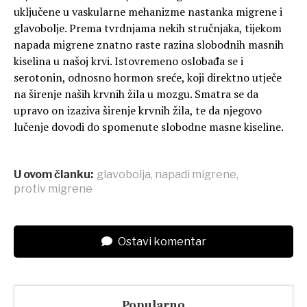
uključene u vaskularne mehanizme nastanka migrene i
glavobolje. Prema tvrdnjama nekih stručnjaka, tijekom
napada migrene znatno raste razina slobodnih masnih
kiselina u našoj krvi. Istovremeno oslobađa se i
serotonin, odnosno hormon sreće, koji direktno utječe
na širenje naših krvnih žila u mozgu. Smatra se da
upravo on izaziva širenje krvnih žila, te da njegovo
lučenje dovodi do spomenute slobodne masne kiseline.
U ovom članku:
glavobolja
,
napadi migrene
,
protiv migrene
Ostavi komentar
Popularno