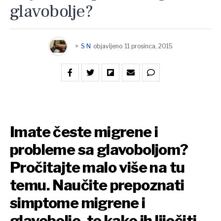
glavobolje?
>
S N
objavljeno
11 prosinca, 2015
Imate česte migrene i
probleme sa glavoboljom?
Pročitajte malo više na tu
temu. Naučite prepoznati
simptome migrene i
glavobolje, te kako ih liječiti.