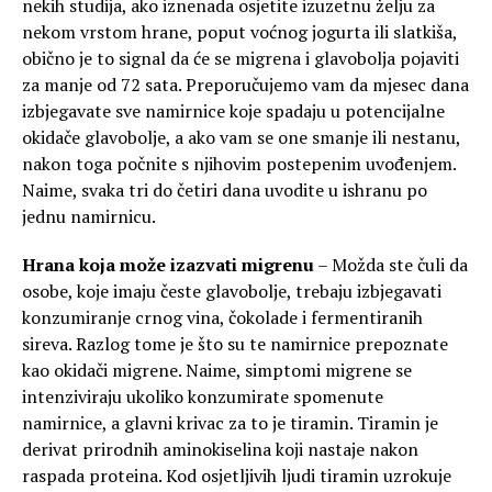
nekih studija, ako iznenada osjetite izuzetnu želju za
nekom vrstom hrane, poput voćnog jogurta ili slatkiša,
obično je to signal da će se migrena i glavobolja pojaviti
za manje od 72 sata. Preporučujemo vam da mjesec dana
izbjegavate sve namirnice koje spadaju u potencijalne
okidače glavobolje, a ako vam se one smanje ili nestanu,
nakon toga počnite s njihovim postepenim uvođenjem.
Naime, svaka tri do četiri dana uvodite u ishranu po
jednu namirnicu.
Hrana koja može izazvati migrenu
– Možda ste čuli da
osobe, koje imaju česte glavobolje, trebaju izbjegavati
konzumiranje crnog vina, čokolade i fermentiranih
sireva. Razlog tome je što su te namirnice prepoznate
kao okidači migrene. Naime, simptomi migrene se
intenziviraju ukoliko konzumirate spomenute
namirnice, a glavni krivac za to je tiramin. Tiramin je
derivat prirodnih aminokiselina koji nastaje nakon
raspada proteina. Kod osjetljivih ljudi tiramin uzrokuje