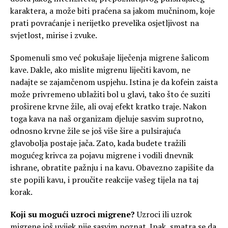
karaktera, a može biti praćena sa jakom mučninom, koje
prati povraćanje i nerijetko prevelika osjetljivost na
svjetlost, mirise i zvuke.
Spomenuli smo već pokušaje liječenja migrene šalicom
kave. Dakle, ako mislite migrenu liječiti kavom, ne
nadajte se zajamčenom uspjehu. Istina je da kofein zaista
može privremeno ublažiti bol u glavi, tako što će suziti
proširene krvne žile, ali ovaj efekt kratko traje. Nakon
toga kava na naš organizam djeluje sasvim suprotno,
odnosno krvne žile se još više šire a pulsirajuća
glavobolja postaje jača. Zato, kada budete tražili
mogućeg krivca za pojavu migrene i vodili dnevnik
ishrane, obratite pažnju i na kavu. Obavezno zapišite da
ste popili kavu, i proučite reakcije vašeg tijela na taj
korak.
Koji su mogući uzroci migrene?
Uzroci ili uzrok
migrene još uvijek nije sasvim poznat. Ipak, smatra se da