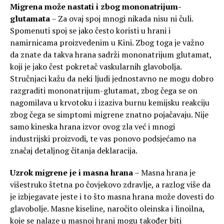
Migrena može nastati i zbog mononatrijum-
glutamata
– Za ovaj spoj mnogi nikada nisu ni čuli.
Spomenuti spoj se jako često koristi u hrani i
namirnicama proizvedenim u Kini. Zbog toga je važno
da znate da takva hrana sadrži mononatrijum glutamat,
koji je jako čest pokretač vaskularnih glavobolja.
Stručnjaci kažu da neki ljudi jednostavno ne mogu dobro
razgraditi mononatrijum-glutamat, zbog čega se on
nagomilava u krvotoku i izaziva burnu kemijsku reakciju
zbog čega se simptomi migrene znatno pojačavaju. Nije
samo kineska hrana izvor ovog zla već i mnogi
industrijski proizvodi, te vas ponovo podsjećamo na
značaj detaljnog čitanja deklaracija.
Uzrok migrene je i masna hrana
– Masna hrana je
višestruko štetna po čovjekovo zdravlje, a razlog više da
je izbjegavate jeste i to što masna hrana može dovesti do
glavobolje. Masne kiseline, naročito oleinska i linoilna,
koje se nalaze u masnoj hrani mogu također biti