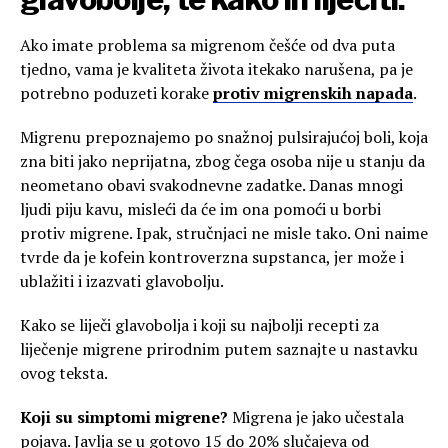
Ako imate problema sa migrenom češće od dva puta
tjedno, vama je kvaliteta života itekako narušena, pa je
potrebno poduzeti korake
protiv migrenskih napada
.
Migrenu prepoznajemo po snažnoj pulsirajućoj boli, koja
zna biti jako neprijatna, zbog čega osoba nije u stanju da
neometano obavi svakodnevne zadatke. Danas mnogi
ljudi piju kavu, misleći da će im ona pomoći u borbi
protiv migrene. Ipak, stručnjaci ne misle tako. Oni naime
tvrde da je kofein kontroverzna supstanca, jer može i
ublažiti i izazvati glavobolju.
Kako se liječi glavobolja i koji su najbolji recepti za
liječenje migrene prirodnim putem saznajte u nastavku
ovog teksta.
Koji su simptomi migrene?
Migrena je jako učestala
pojava. Javlja se u gotovo 15 do 20% slučajeva od