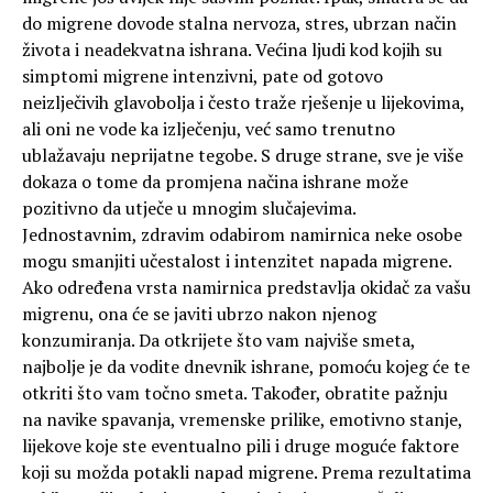
do migrene dovode stalna nervoza, stres, ubrzan način
života i neadekvatna ishrana. Većina ljudi kod kojih su
simptomi migrene intenzivni, pate od gotovo
neizlječivih glavobolja i često traže rješenje u lijekovima,
ali oni ne vode ka izlječenju, već samo trenutno
ublažavaju neprijatne tegobe. S druge strane, sve je više
dokaza o tome da promjena načina ishrane može
pozitivno da utječe u mnogim slučajevima.
Jednostavnim, zdravim odabirom namirnica neke osobe
mogu smanjiti učestalost i intenzitet napada migrene.
Ako određena vrsta namirnica predstavlja okidač za vašu
migrenu, ona će se javiti ubrzo nakon njenog
konzumiranja. Da otkrijete što vam najviše smeta,
najbolje je da vodite dnevnik ishrane, pomoću kojeg će te
otkriti što vam točno smeta. Također, obratite pažnju
na navike spavanja, vremenske prilike, emotivno stanje,
lijekove koje ste eventualno pili i druge moguće faktore
koji su možda potakli napad migrene. Prema rezultatima