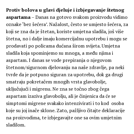
Protiv bolova u glavi djeluje i izbjegavanje štetnog
aspartama
– Danas na gotovo svakom proizvodu vidimo
oznake ‘bez šećera’. Nažalost, često se umjesto šećera, za
koji se zna da je štetan, koriste umjetna sladila, još više
štetna, no i dalje imaju komercijalnu upotrebu i mogu se
prodavati po policama dućana širom svijeta. Umjetna
sladila koja spominjemo su mnoga, a među njima i
aspartam. I danas se vode prepiranja o njegovom
štetnom/sigurnom djelovanju na naše zdravlje, pa neki
tvrde da je potpuno siguran za upotrebu, dok ga drugi
smatraju pokretačem mnogih vrsta glavobolje,
uključujući i migrenu. Ne zna se točno zbog čega
aspartam izaziva glavobolju, ali je činjenica da će se
simptomi migrene svakako intenzivirati i to kod osoba
koje su joj inače sklone. Zato, pažljivo čitajte deklaracije
na proizvodima, te izbjegavajte one sa ovim umjetnim
sladilom.