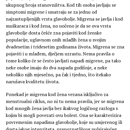
ukupnog broja stanovništva. Kod tih osoba javljaju se
simptomi migrene i smatraju se za jednu od
najzastupljenijih vrsta glavobolje. Migrena se javlja i kod
muškaraca i kod žena, no uočeno je da se ova vrsta
glavobolje dosta češće zna pojaviti kod ženske
populacije, uglavnom onih mlađih žena u svojim
dvadesetim i tridesetim godinama života. Migrena se zna
pojaviti i u mlađem, dječjem uzrastu. Nema pravila o
tome koliko će se često javljati napadi migrene, pa tako
neke osobe imaju do dva napada godišnje, a neke
nekoliko njih mjesečno, pa čak i tjedno, što itekako
narušava kvalitetu života.
Ponekad je migrena kod žena vezana isključivo za
menstrualni ciklus, no ni tu nema pravila, jer se migrena
kod mnogih žena javlja bez ikakvog logičnog razloga s
kojim bi mogli povezati ovu bolest. Ona se karakterizira
povremenim napadima glavobolje, koje su umjerenog ili
dosta jakog intenziteta, prepoznatljivog pulsirajućeg