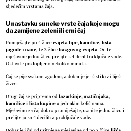
sljedećim vrstama čaja.
U nastavku su neke vrste čaja koje mogu
da zamijene zeleni ili crni čaj
Pomiješajte po 4 žlice
cvijeta lipe, kamilice, lista
jagode i nane
, te 3 žlice
bazgovog cvijeta
. Od te
mješavine jednu žlicu prelijte s 4 decilitra ključale vode.
Ostavite poklopljeno nekoliko minuta.
Čaj se pije svakom zgodom, a dobar je jer čisti krv i liječi
živce.
Drugi čaj se priprema od
lazarkinje, matičnjaka,
kamilice i lista kupine
u jednakim količinama.
Mješavinu za čaj dobro promiješajte, uzmite jednu žlicu i
prelijte ju sa 4 decilitra proključale vode.
Dobar je i čaj od usitnjene mješavine od po 2 žlice
lišća