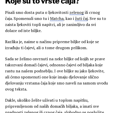
Koje su to vrste čaja?
Pisali smo dosta puta o ljekovitosti
zelenog
ili crnog
čaja. Spomenuli smo tu i
Matcha
, kao i
žuti čaj
. Sve su to
zaista ljekoviti topli napitci, ali je zanimljivo da svi
dolaze od iste biljke.
Razlika je, naime u načinu pripreme biljke od koje se
izrađuju ti čajevi, ali o tome drugom prilikom.
Sada se želimo osvrnuti na neke biljke od kojih se prave
takozvani domaći čajevi, odnosno čajevi od biljaka koje
rastu na našem podneblju. I ove biljke su jako ljekovite,
ali ćemo spomenuti one koje imaju djelovanje slično
djelovanju vrstama čaja koje smo naveli na samom uvodu
ovog teksta.
Dakle, ukoliko želite uživati u toplom napitku,
pripremljenom od naših domaćih biljaka, a imati sve
prednosti zelenog ili crnog čaja, slobodno se poslužite