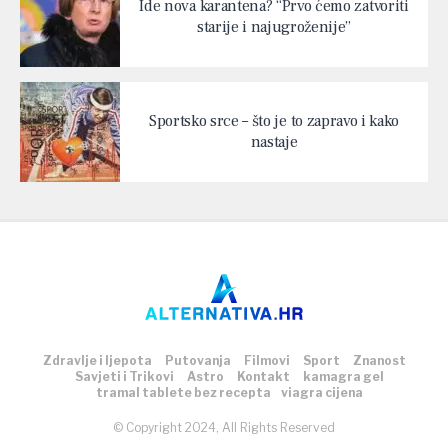
Ide nova karantena? “Prvo ćemo zatvoriti
starije i najugroženije”
Sportsko srce – što je to zapravo i kako
nastaje
Zdravlje i ljepota
Putovanja
Filmovi
Sport
Znanost
Savjeti i Trikovi
Astro
Kontakt
kamagra gel
tramal tablete bez recepta
viagra cijena
© Copyright 2024, All Rights Reserved