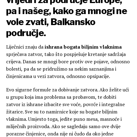
pa i našeg, kako ga mnogi ne
vole zvati, Balkansko
područje.
Liječnici znaju da
ishrana bogata biljnim vlaknima
sprječava zatvor, tako što pospješuje kretanje sadržaja
crijeva. Danas se mnogi bore protiv ove pojave, odnosno
bolesti, pa da se pridružimo sa nekim saznanjima i
činjenicama u vezi zatvora, odnosno opsipacije.
Evo sigurne formule za dobivanje zatvora. Ako želite ući
u grupu koja ima problema sa probavom, te dobiti
zatvor iz ishrane izbacite sve voće, povrće i integralne
žitarice. Sve su to namirnice koje su bogate biljnim
vlaknima. Umjesto toga, jedite puno mesa, masnoće i
mliječnih proizvoda. Ako se sagledaju samo ove dvije
porazne činjenice, onda nije ni čudo da oko jedne