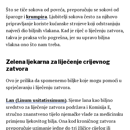
Što se tiče sokova od povrća, preporučuju se sokovi od
šparoge i
krumpira
. Ljubitelji sokova često za njihovo
pripravljanje koriste kućanske strojeve koji odstranjuju
najveći dio biljnih vlakana. Kad je riječ o liječenju zatvora,
takva je praksa vrlo pogrešna, jer su upravo biljna
vlakna ono što nam treba.
Zelena ljekarna za liječenje crijevnog
zatvora
Ovo je prilika da spomenemo biljke koje mogu pomoći u
sprječavanju i liječenju zatvora.
Lan (Linum usitatissimum)
. Sjeme lana kao biljno
sredstvo za liječenje zatvora podržava i Komisija E,
stručno znanstveno tijelo njemačke vlade za medicinsku
primjenu ljekovitog bilja. Ona kod kroničnog zatvora
preporučuje uzimanje jedne do tri žličice cijelog ili