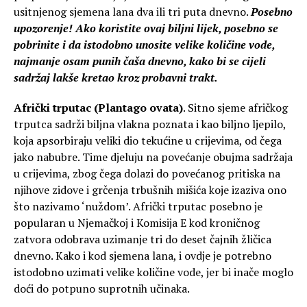
usitnjenog sjemena lana dva ili tri puta dnevno.
Posebno
upozorenje! Ako koristite ovaj biljni lijek, posebno se
pobrinite i da istodobno unosite velike količine vode,
najmanje osam punih čaša dnevno, kako bi se cijeli
sadržaj lakše kretao kroz probavni trakt.
Afrički trputac (Plantago ovata)
. Sitno sjeme afričkog
trputca sadrži biljna vlakna poznata i kao biljno ljepilo,
koja apsorbiraju veliki dio tekućine u crijevima, od čega
jako nabubre. Time djeluju na povećanje obujma sadržaja
u crijevima, zbog čega dolazi do povećanog pritiska na
njihove zidove i grčenja trbušnih mišića koje izaziva ono
što nazivamo ‘nuždom’. Afrički trputac posebno je
popularan u Njemačkoj i Komisija E kod kroničnog
zatvora odobrava uzimanje tri do deset čajnih žličica
dnevno. Kako i kod sjemena lana, i ovdje je potrebno
istodobno uzimati velike količine vode, jer bi inače moglo
doći do potpuno suprotnih učinaka.