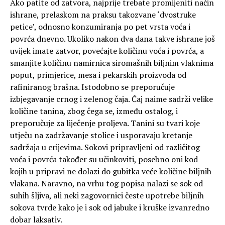
Ako patite od zatvora, najprije trebate promijeniti način
ishrane, prelaskom na praksu takozvane ‘dvostruke
petice’, odnosno konzumiranja po pet vrsta voća i
povrća dnevno. Ukoliko nakon dva dana takve ishrane još
uvijek imate zatvor, povećajte količinu voća i povrća, a
smanjite količinu namirnica siromašnih biljnim vlaknima
poput, primjerice, mesa i pekarskih proizvoda od
rafiniranog brašna. Istodobno se preporučuje
izbjegavanje crnog i zelenog čaja. Čaj naime sadrži velike
količine tanina, zbog čega se, između ostalog, i
preporučuje za liječenje proljeva. Tanini su tvari koje
utječu na zadržavanje stolice i usporavaju kretanje
sadržaja u crijevima. Sokovi pripravljeni od različitog
voća i povrća također su učinkoviti, posebno oni kod
kojih u pripravi ne dolazi do gubitka veće količine biljnih
vlakana. Naravno, na vrhu tog popisa nalazi se sok od
suhih šljiva, ali neki zagovornici česte upotrebe biljnih
sokova tvrde kako je i sok od jabuke i kruške izvanredno
dobar laksativ.