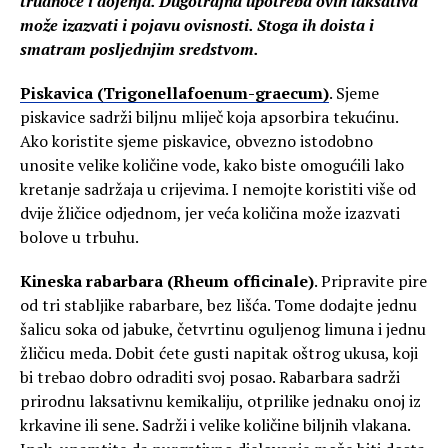
trudnoće i dojenja. Dugotrajna upotreba ovih laksativa
može izazvati i pojavu ovisnosti. Stoga ih doista i
smatram posljednjim sredstvom.
Piskavica (Trigonellafoenum-graecum)
. Sjeme
piskavice sadrži biljnu mliječ koja apsorbira tekućinu.
Ako koristite sjeme piskavice, obvezno istodobno
unosite velike količine vode, kako biste omogućili lako
kretanje sadržaja u crijevima. I nemojte koristiti više od
dvije žličice odjednom, jer veća količina može izazvati
bolove u trbuhu.
Kineska rabarbara (Rheum officinale)
. Pripravite pire
od tri stabljike rabarbare, bez lišća. Tome dodajte jednu
šalicu soka od jabuke, četvrtinu oguljenog limuna i jednu
žličicu meda. Dobit ćete gusti napitak oštrog ukusa, koji
bi trebao dobro odraditi svoj posao. Rabarbara sadrži
prirodnu laksativnu kemikaliju, otprilike jednaku onoj iz
krkavine ili sene. Sadrži i velike količine biljnih vlakana.