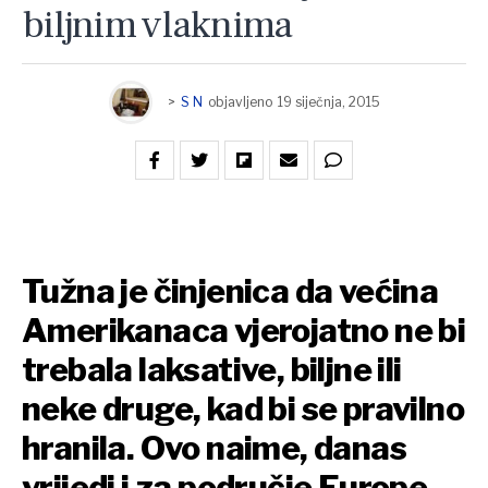
biljnim vlaknima
>
S N
objavljeno
19 siječnja, 2015
Tužna je činjenica da većina
Amerikanaca vjerojatno ne bi
trebala laksative, biljne ili
neke druge, kad bi se pravilno
hranila. Ovo naime, danas
vrijedi i za područje Europe,