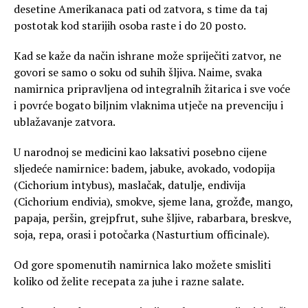
desetine Amerikanaca pati od zatvora, s time da taj
postotak kod starijih osoba raste i do 20 posto.
Kad se kaže da način ishrane može spriječiti zatvor, ne
govori se samo o soku od suhih šljiva. Naime, svaka
namirnica pripravljena od integralnih žitarica i sve voće
i povrće bogato biljnim vlaknima utječe na prevenciju i
ublažavanje zatvora.
U narodnoj se medicini kao laksativi posebno cijene
sljedeće namirnice: badem, jabuke, avokado, vodopija
(Cichorium intybus), maslačak, datulje, endivija
(Cichorium endivia), smokve, sjeme lana, grožđe, mango,
papaja, peršin, grejpfrut, suhe šljive, rabarbara, breskve,
soja, repa, orasi i potočarka (Nasturtium officinale).
Od gore spomenutih namirnica lako možete smisliti
koliko od želite recepata za juhe i razne salate.