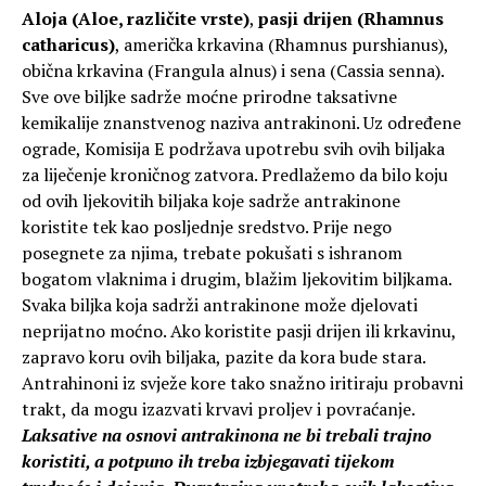
Aloja (Aloe, različite vrste)
,
pasji drijen (Rhamnus
catharicus)
, američka krkavina (Rhamnus purshianus),
obična krkavina (Frangula alnus) i sena (Cassia senna).
Sve ove biljke sadrže moćne prirodne taksativne
kemikalije znanstvenog naziva antrakinoni. Uz određene
ograde, Komisija E podržava upotrebu svih ovih biljaka
za liječenje kroničnog zatvora. Predlažemo da bilo koju
od ovih ljekovitih biljaka koje sadrže antrakinone
koristite tek kao posljednje sredstvo. Prije nego
posegnete za njima, trebate pokušati s ishranom
bogatom vlaknima i drugim, blažim ljekovitim biljkama.
Svaka biljka koja sadrži antrakinone može djelovati
neprijatno moćno. Ako koristite pasji drijen ili krkavinu,
zapravo koru ovih biljaka, pazite da kora bude stara.
Antrahinoni iz svježe kore tako snažno iritiraju probavni
trakt, da mogu izazvati krvavi proljev i povraćanje.
Laksative na osnovi antrakinona ne bi trebali trajno
koristiti, a potpuno ih treba izbjegavati tijekom