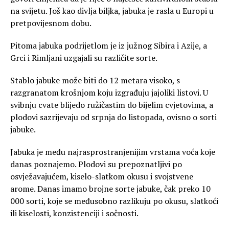
na svijetu. Još kao divlja biljka, jabuka je rasla u Europi u
pretpovijesnom dobu.
Pitoma jabuka podrijetlom je iz južnog Sibira i Azije, a
Grci i Rimljani uzgajali su različite sorte.
Stablo jabuke može biti do 12 metara visoko, s
razgranatom krošnjom koju izgrađuju jajoliki listovi. U
svibnju cvate blijedo ružičastim do bijelim cvjetovima, a
plodovi sazrijevaju od srpnja do listopada, ovisno o sorti
jabuke.
Jabuka je među najrasprostranjenijim vrstama voća koje
danas poznajemo. Plodovi su prepoznatljivi po
osvježavajućem, kiselo-slatkom okusu i svojstvene
arome. Danas imamo brojne sorte jabuke, čak preko 10
000 sorti, koje se međusobno razlikuju po okusu, slatkoći
ili kiselosti, konzistenciji i sočnosti.