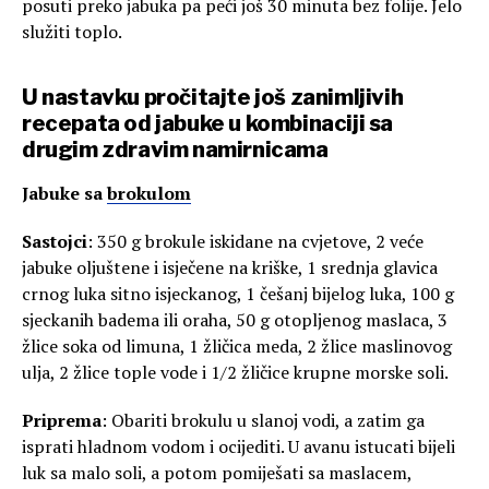
posuti preko jabuka pa peći još 30 minuta bez folije. Jelo
služiti toplo.
U nastavku pročitajte još zanimljivih
recepata od jabuke u kombinaciji sa
drugim zdravim namirnicama
Jabuke sa
brokulom
Sastojci
: 350 g brokule iskidane na cvjetove, 2 veće
jabuke oljuštene i isječene na kriške, 1 srednja glavica
crnog luka sitno isjeckanog, 1 češanj bijelog luka, 100 g
sjeckanih badema ili oraha, 50 g otopljenog maslaca, 3
žlice soka od limuna, 1 žličica meda, 2 žlice maslinovog
ulja, 2 žlice tople vode i 1/2 žličice krupne morske soli.
Priprema
: Obariti brokulu u slanoj vodi, a zatim ga
isprati hladnom vodom i ocijediti. U avanu istucati bijeli
luk sa malo soli, a potom pomiješati sa maslacem,