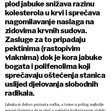
plod jabuke snižava razinu
kolesterola u krvi i sprečava
nagomilavanje naslaga na
zidovima krvnih sudova.
Zasluge za to pripadaju
pektinima (rastopivim
vlaknima) dok je kora jabuke
bogata i polifenolima koji
sprečavaju oštećenja stanica
uslijed djelovanja slobodnih
radikala.
Jabuka je dobro poznata voćka, a tome u prilog najbolje
govori činjenica da je riječ o najčešće kultiviranom stablu