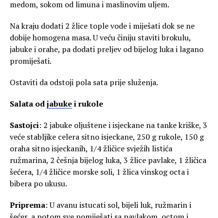
medom, sokom od limuna i maslinovim uljem.
Na kraju dodati 2 žlice tople vode i miješati dok se ne
dobije homogena masa. U veću činiju staviti brokulu,
jabuke i orahe, pa dodati preljev od bijelog luka i lagano
promiješati.
Ostaviti da odstoji pola sata prije služenja.
Salata od
jabuke
i rukole
Sastojci
: 2 jabuke oljuštene i isjeckane na tanke kriške, 3
veće stabljike celera sitno isjeckane, 250 g rukole, 150 g
oraha sitno isjeckanih, 1/4 žličice svježih listića
ružmarina, 2 češnja bijelog luka, 3 žlice pavlake, 1 žličica
šećera, 1/4 žličice morske soli, 1 žlica vinskog octa i
bibera po ukusu.
Priprema
: U avanu istucati sol, bijeli luk, ružmarin i
šećer, a potom sve pomiješati sa pavlakom, octom i