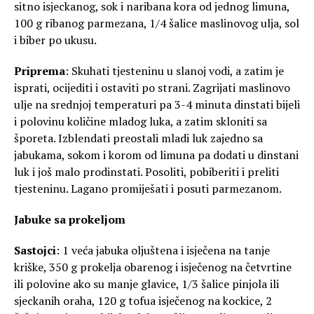
sitno isjeckanog, sok i naribana kora od jednog limuna,
100 g ribanog parmezana, 1/4 šalice maslinovog ulja, sol
i biber po ukusu.
Priprema
: Skuhati tjesteninu u slanoj vodi, a zatim je
isprati, ocijediti i ostaviti po strani. Zagrijati maslinovo
ulje na srednjoj temperaturi pa 3-4 minuta dinstati bijeli
i polovinu količine mladog luka, a zatim skloniti sa
šporeta. Izblendati preostali mladi luk zajedno sa
jabukama, sokom i korom od limuna pa dodati u dinstani
luk i još malo prodinstati. Posoliti, pobiberiti i preliti
tjesteninu. Lagano promiješati i posuti parmezanom.
Jabuke sa prokeljom
Sastojci
: 1 veća jabuka oljuštena i isječena na tanje
kriške, 350 g prokelja obarenog i isječenog na četvrtine
ili polovine ako su manje glavice, 1/3 šalice pinjola ili
sjeckanih oraha, 120 g tofua isječenog na kockice, 2