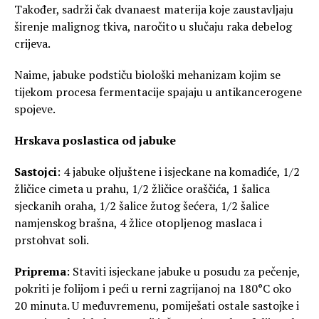
Također, sadrži čak dvanaest materija koje zaustavljaju
širenje malignog tkiva, naročito u slučaju raka debelog
crijeva.
Naime, jabuke podstiču biološki mehanizam kojim se
tijekom procesa fermentacije spajaju u antikancerogene
spojeve.
Hrskava poslastica od jabuke
Sastojci
: 4 jabuke oljuštene i isjeckane na komadiće, 1/2
žličice cimeta u prahu, 1/2 žličice oraščića, 1 šalica
sjeckanih oraha, 1/2 šalice žutog šećera, 1/2 šalice
namjenskog brašna, 4 žlice otopljenog maslaca i
prstohvat soli.
Priprema
: Staviti isjeckane jabuke u posudu za pečenje,
pokriti je folijom i peći u rerni zagrijanoj na 180°C oko
20 minuta. U međuvremenu, pomiješati ostale sastojke i