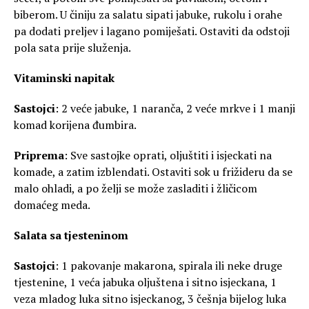
biberom. U činiju za salatu sipati jabuke, rukolu i orahe
pa dodati preljev i lagano pomiješati. Ostaviti da odstoji
pola sata prije služenja.
Vitaminski napitak
Sastojci
: 2 veće jabuke, 1 naranča, 2 veće mrkve i 1 manji
komad korijena đumbira.
Priprema
: Sve sastojke oprati, oljuštiti i isjeckati na
komade, a zatim izblendati. Ostaviti sok u frižideru da se
malo ohladi, a po želji se može zasladiti i žličicom
domaćeg meda.
Salata sa tjesteninom
Sastojci
: 1 pakovanje makarona, spirala ili neke druge
tjestenine, 1 veća jabuka oljuštena i sitno isjeckana, 1
veza mladog luka sitno isjeckanog, 3 češnja bijelog luka