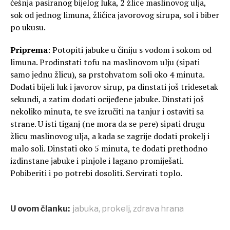
češnja pasiranog bijelog luka, 2 žlice maslinovog ulja,
sok od jednog limuna, žličica javorovog sirupa, sol i biber
po ukusu.
Priprema
: Potopiti jabuke u činiju s vodom i sokom od
limuna. Prodinstati tofu na maslinovom ulju (sipati
samo jednu žlicu), sa prstohvatom soli oko 4 minuta.
Dodati bijeli luk i javorov sirup, pa dinstati još tridesetak
sekundi, a zatim dodati ocijeđene jabuke. Dinstati još
nekoliko minuta, te sve izručiti na tanjur i ostaviti sa
strane. U isti tiganj (ne mora da se pere) sipati drugu
žlicu maslinovog ulja, a kada se zagrije dodati prokelj i
malo soli. Dinstati oko 5 minuta, te dodati prethodno
izdinstane jabuke i pinjole i lagano promiješati.
Pobiberiti i po potrebi dosoliti. Servirati toplo.
U ovom članku:
jabuka
,
prokelj
,
zdrava hrana