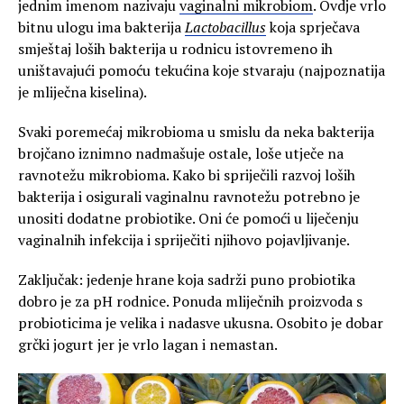
jednim imenom nazivaju
vaginalni mikrobiom
. Ovdje vrlo
bitnu ulogu ima bakterija
Lactobacillus
koja sprječava
smještaj loših bakterija u rodnicu istovremeno ih
uništavajući pomoću tekućina koje stvaraju (najpoznatija
je mliječna kiselina).
Svaki poremećaj mikrobioma u smislu da neka bakterija
brojčano iznimno nadmašuje ostale, loše utječe na
ravnotežu mikrobioma. Kako bi spriječili razvoj loših
bakterija i osigurali vaginalnu ravnotežu potrebno je
unositi dodatne probiotike. Oni će pomoći u liječenju
vaginalnih infekcija i spriječiti njihovo pojavljivanje.
Zaključak: jedenje hrane koja sadrži puno probiotika
dobro je za pH rodnice. Ponuda mliječnih proizvoda s
probioticima je velika i nadasve ukusna. Osobito je dobar
grčki jogurt jer je vrlo lagan i nemastan.