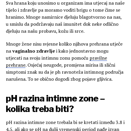
Sva hrana koju unosimo u organizam ima utjecaj na naše
tijelo i zdravlje pa moramo voditi brigu o tome čime se
hranimo. Mnoge namirnice djeluju blagotvorno na nas,
u smislu da podržavaju naš imunitet dok neke odlično
djeluju na našu probavu, kožu ili srce.
Mnoge žene nisu svjesne koliko njihova prehrana utječe
na
vaginalno zdravlje
i kako jednostavno mogu
utjecati na svoju intimnu zonu pomoću
pravilne
prehrane
. Osjećaj neugode, promjena mirisa ili slični
simptomi znak su da je ph ravnoteža intimnog područja
narušena. To se obično dogodi zbog pojave gljivica.
pH razina intimne zone –
kolika treba biti?
pH razina intimne zone trebala bi se kretati između 3.8 i
4.5, ali ako se pH na dulji vremenski period nađe izvan