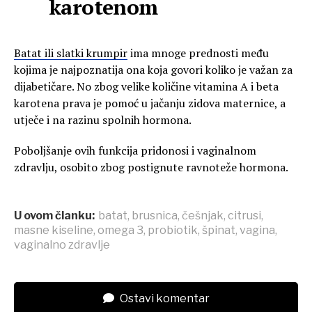
karotenom
Batat ili slatki krumpir
ima mnoge prednosti među
kojima je najpoznatija ona koja govori koliko je važan za
dijabetičare. No zbog velike količine vitamina A i beta
karotena prava je pomoć u jačanju zidova maternice, a
utječe i na razinu spolnih hormona.
Poboljšanje ovih funkcija pridonosi i vaginalnom
zdravlju, osobito zbog postignute ravnoteže hormona.
U ovom članku:
batat
,
brusnica
,
češnjak
,
citrusi
,
masne kiseline
,
omega 3
,
probiotik
,
špinat
,
vagina
,
vaginalno zdravlje
Ostavi komentar