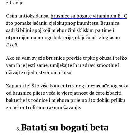
zdravlje.
Osim antioksidansa,
brusnice su bogate vitaminom E i C
što pomaže jačanju cjelokupnog imuniteta. Brusnica
sadrži biljni spoj koji mjehur čini skliskim pa time i
otpornijim na mnoge bakterije, uključujući zloglasnu
E.coli.
Ako su vam svježe brusnice previše trpkog okusa i teško
vam ih je jesti same, umiješajte ih u zdravi smoothie i
uživajte u jedinstvenom okusu.
Zapamtite! Što više koncentriranog i nezaslađenog soka
od brusnice pijete veća je vjerojatnost da ćete izbaciti
bakterije iz rodnice i mjehura prije no što dobiju priliku
za nekontrolirano razmnožavanje.
Batati su bogati beta