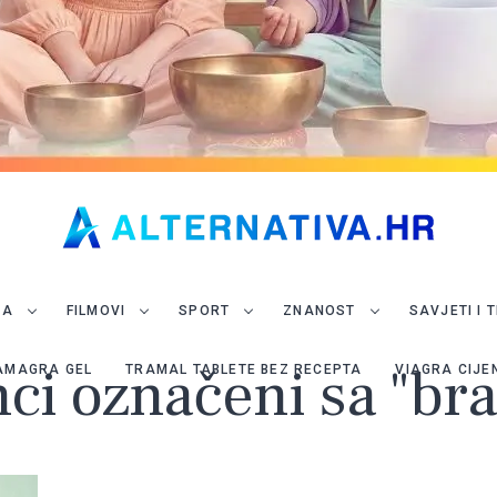
JA
FILMOVI
SPORT
ZNANOST
SAVJETI I 
nci označeni sa "br
AMAGRA GEL
TRAMAL TABLETE BEZ RECEPTA
VIAGRA CIJE