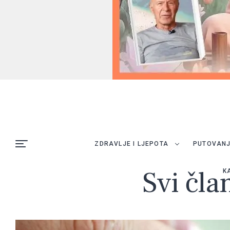
ZDRAVLJE I LJEPOTA
PUTOVAN
Svi čla
K