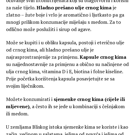
očuvanje svih fitonutrijenata koji su blagotvorni i korisni
za naše tijelo.
Hladno prešano ulje
crnog kima
je
zlatno – žute boje i vrlo je aromatično i ljutkasto pa ga
mnogi prilikom konzumacije miješaju s medom. Za to
odlično može poslužiti i sirup od agave.
Može se kupiti i u obliku kapsula, postoji i eterično ulje
od crnog kima, ali hladno prešano ulje je
najrasprostranjenije za primjenu.
Kapsule crnog kima
su najjednostavnije za primjenu a obično su načinjene od
ulja crnog kima, vitamina D i E, biotina i folne kiseline.
Prije početka korištenja kapsula posavjetujte se sa
svojim liječnikom.
Možete konzumirati i
sjemenke crnog kima (cijele ili
mljevene)
, a često ih se jede u kombinaciji s češnjakom
ili medom.
U zemljama Bliskog istoka sjemenke kima se koriste i kao
začin, većinom u salatama, jelima od povrća i jelima od