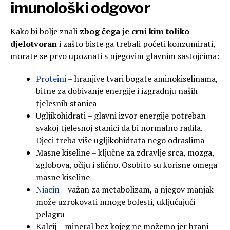
imunološki odgovor
Kako bi bolje znali
zbog čega je crni kim toliko
djelotvoran
i zašto biste ga trebali početi konzumirati,
morate se prvo upoznati s njegovim glavnim sastojcima:
Proteini
– hranjive tvari bogate aminokiselinama,
bitne za dobivanje energije i izgradnju naših
tjelesnih stanica
Ugljikohidrati – glavni izvor energije potreban
svakoj tjelesnoj stanici da bi normalno radila.
Djeci treba više ugljikohidrata nego odraslima
Masne kiseline – ključne za zdravlje srca, mozga,
zglobova, očiju i slično. Osobito su korisne omega
masne kiseline
Niacin
– važan za metabolizam, a njegov manjak
može uzrokovati mnoge bolesti, uključujući
pelagru
Kalcij – mineral bez kojeg ne možemo jer hrani