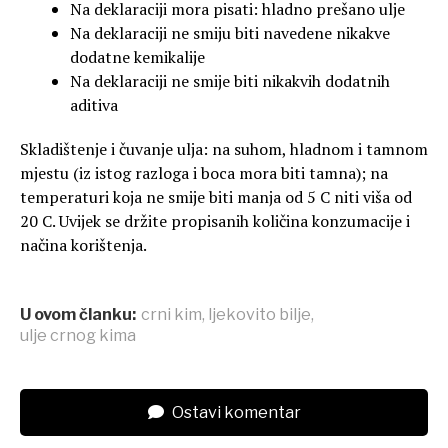
Na deklaraciji mora pisati: hladno prešano ulje
Na deklaraciji ne smiju biti navedene nikakve
dodatne kemikalije
Na deklaraciji ne smije biti nikakvih dodatnih
aditiva
Skladištenje i čuvanje ulja: na suhom, hladnom i tamnom
mjestu (iz istog razloga i boca mora biti tamna); na
temperaturi koja ne smije biti manja od 5 C niti viša od
20 C. Uvijek se držite propisanih količina konzumacije i
načina korištenja.
U ovom članku:
crni kim
,
ljekovito bilje
,
ulje crnog kima
Ostavi komentar