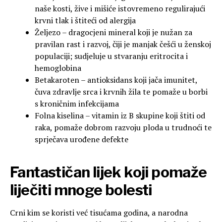
naše kosti, žive i mišiće istovremeno regulirajući
krvni tlak i štiteći od alergija
Željezo – dragocjeni mineral koji je nužan za
pravilan rast i razvoj, čiji je manjak češći u ženskoj
populaciji; sudjeluje u stvaranju eritrocita i
hemoglobina
Betakaroten – antioksidans koji jača imunitet,
čuva zdravlje srca i krvnih žila te pomaže u borbi
s kroničnim infekcijama
Folna kiselina – vitamin iz B skupine koji štiti od
raka, pomaže dobrom razvoju ploda u trudnoći te
sprječava urođene defekte
Fantastičan lijek koji pomaže
liječiti mnoge bolesti
Crni kim se koristi već tisućama godina, a narodna