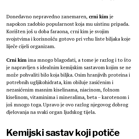
Donedavno nepravedno zanemaren,
crni kim
je
napokon zadobio popularnost koja mu uistinu pripada.
Korišten još u doba faraona, crni kim je svojim
svojstvima i korisnošću gotovo pri vrhu liste biljaka koje
liječe cijeli organizam.
Crni kim
ima mnogo blagodati, a tome je razlog i to što
je napravljen s idealnim kemijskim sastavom kojim se ne
može pohvaliti bilo koja biljka. Osim hranjivih proteina i
potrebnih ugljikohidrata, kim obiluje zasićenim i
nezasićenim masnim kiselinama, niacinom, folnom
kiselinom, vitaminima i mineralima, beta – karotenom i
još mnogo toga. Upravo je ovo razlog njegovog dobrog
djelovanja na svaki organ ljudskog tijela.
Kemijski sastav koji potiče