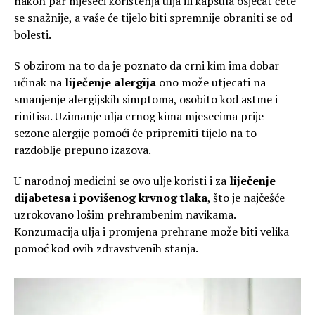
nakon par mjeseci korištenja ulja ili kapsula osjećat ćete
se snažnije, a vaše će tijelo biti spremnije obraniti se od
bolesti.
S obzirom na to da je poznato da crni kim ima dobar
učinak na
liječenje alergija
ono može utjecati na
smanjenje alergijskih simptoma, osobito kod astme i
rinitisa. Uzimanje ulja crnog kima mjesecima prije
sezone alergije pomoći će pripremiti tijelo na to
razdoblje prepuno izazova.
U narodnoj medicini se ovo ulje koristi i za
liječenje
dijabetesa i povišenog krvnog tlaka
, što je najčešće
uzrokovano lošim prehrambenim navikama.
Konzumacija ulja i promjena prehrane može biti velika
pomoć kod ovih zdravstvenih stanja.