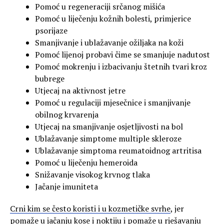
Pomoć u regeneraciji srčanog mišića
Pomoć u liječenju kožnih bolesti, primjerice
psorijaze
Smanjivanje i ublažavanje ožiljaka na koži
Pomoć lijenoj probavi čime se smanjuje nadutost
Pomoć mokrenju i izbacivanju štetnih tvari kroz
bubrege
Utjecaj na aktivnost jetre
Pomoć u regulaciji mjesečnice i smanjivanje
obilnog krvarenja
Utjecaj na smanjivanje osjetljivosti na bol
Ublažavanje simptome multiple skleroze
Ublažavanje simptoma reumatoidnog artritisa
Pomoć u liječenju hemeroida
Snižavanje visokog krvnog tlaka
Jačanje imuniteta
Crni kim se često koristi i u kozmetičke svrhe
, jer
pomaže u jačanju kose i noktiju i pomaže u rješavanju