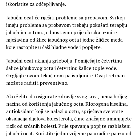
iskoristite za odčepljivanje.
Jabučni ocat će riješiti probleme sa probavom. Svi koji
imaju problema sa probavom trebaju pokušati terapiju
jabučnim octom. Jednostavno prije obroka uzmite
mješavinu od žlice jabučnog octa i jedne žličice meda
koje rastopite u čaši hladne vode i popijete.
Jabučni ocat uklanja grlobolju. Pomiješajte četvrtinu
šalice jabukovog octa i četvrtinu šalice tople vode.
Grgljajte ovom tekućinom pa ispljunite. Ovaj tretman
možete raditi i preventivno.
Ako želite da osigurate zdravlje svog srca, nema boljeg
načina od korištenja jabučnog octa. Klorogena kiselina,
antioksidant koji se nalazi u octu, sprječava sve vrste
oksidacija dijelova kolesterola, čime značajno umanjujete
rizik od srčanih bolesti. Prije spavanja popijte razblaženi
jabučni ocat. Koristite jedno vrijeme pa uradite pauzu od