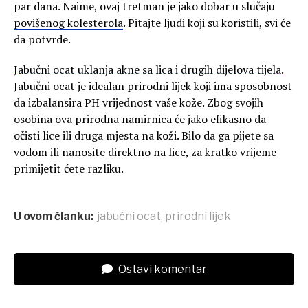
par dana. Naime, ovaj tretman je jako dobar u slučaju
povišenog kolesterola
. Pitajte ljudi koji su koristili, svi će
da potvrde.
Jabučni ocat uklanja akne sa lica i drugih dijelova tijela
.
Jabučni ocat je idealan prirodni lijek koji ima sposobnost
da izbalansira PH vrijednost vaše kože. Zbog svojih
osobina ova prirodna namirnica će jako efikasno da
očisti lice ili druga mjesta na koži. Bilo da ga pijete sa
vodom ili nanosite direktno na lice, za kratko vrijeme
primijetit ćete razliku.
U ovom članku:
jabučni ocat
,
prirodni lijek
Ostavi komentar