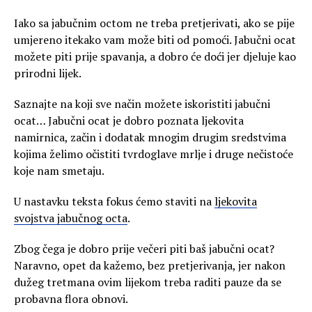
Iako sa jabučnim octom ne treba pretjerivati, ako se pije
umjereno itekako vam može biti od pomoći. J
abučni ocat
možete piti prije spavanja, a dobro će doći jer djeluje kao
prirodni lijek.
Saznajte na koji sve način možete iskoristiti jabučni
ocat… Jabučni ocat je dobro poznata ljekovita
namirnica, začin i dodatak mnogim drugim sredstvima
kojima želimo očistiti tvrdoglave mrlje i druge nečistoće
koje nam smetaju.
U nastavku teksta fokus ćemo staviti na
ljekovita
svojstva jabučnog octa
.
Zbog čega je dobro prije večeri piti baš jabučni ocat?
Naravno, opet da kažemo, bez pretjerivanja, jer nakon
dužeg tretmana ovim lijekom treba raditi pauze da se
probavna flora obnovi.