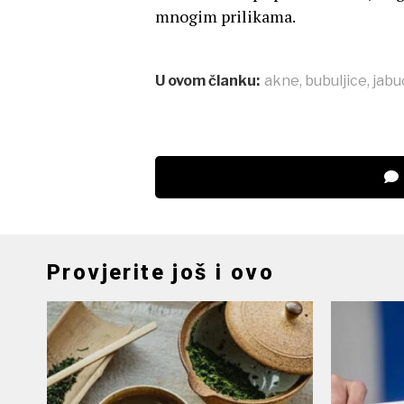
mnogim prilikama.
U ovom članku:
akne
,
bubuljice
,
jabu
Provjerite još i ovo