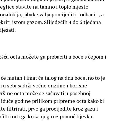
teglice stavite na tamno i toplo mjesto
azdoblja, jabuke valja procijediti i odbaciti, a
okriti istom gazom. Slijedećih 4 do 6 tjedana
ješati.
ošću octa možete ga prebaciti u boce s čepom i
 će mutan i imat će talog na dnu boce, no to je
ji u sebi sadrži voćne enzime i korisne
vršine octa može se sačuvati u posebnoj
i iduće godine prilikom pripreme octa kako bi
e filtrirati, prvo ga procijedite kroz gazu i
ofiltrirati ga kroz njega uz pomoć lijevka.