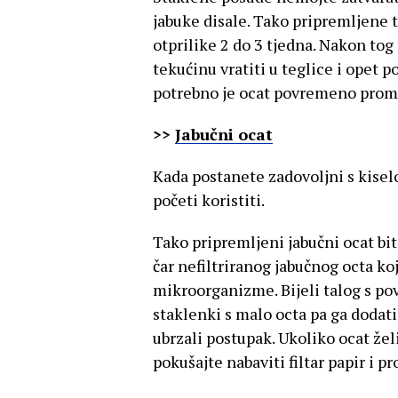
jabuke disale. Tako pripremljene 
otprilike 2 do 3 tjedna. Nakon tog r
tekućinu vratiti u teglice i opet p
potrebno je ocat povremeno promi
>>
Jabučni ocat
Kada postanete zadovoljni s kisel
početi koristiti.
Tako pripremljeni jabučni ocat bit
čar nefiltriranog jabučnog octa ko
mikroorganizme. Bijeli talog s po
staklenki s malo octa pa ga dodat
ubrzali postupak. Ukoliko ocat želit
pokušajte nabaviti filtar papir i pr