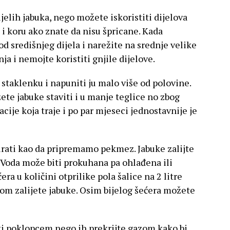
ijelih jabuka, nego možete iskoristiti dijelova
o i koru ako znate da nisu špricane. Kada
 od središnjeg dijela i narežite na srednje velike
ja i nemojte koristiti gnjile dijelove.
 staklenku i napuniti ju malo više od polovine.
e jabuke staviti i u manje teglice no zbog
ije koja traje i po par mjeseci jednostavnije je
zirati kao da pripremamo pekmez. Jabuke zalijte
 Voda može biti prokuhana pa ohlađena ili
era u količini otprilike pola šalice na 2 litre
ojom zalijete jabuke. Osim bijelog šećera možete
i poklopcem nego ih prekrijte gazom kako bi