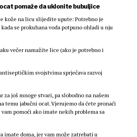
n ocat pomaže da uklonite bubuljice
nje kože na licu slijedite upute: Potrebno je
 a kada se prokuhana voda potpuno ohladi u nju
ku večer namažite lice (ako je potrebno i
antiseptičkim svojstvima sprječava razvoj
ar za još mnoge stvari, pa slobodno na našem
na temu jabučni ocat. Vjerujemo da ćete pronaći
će vam pomoći ako imate nekih problema sa
ga imate doma, jer vam može zatrebati u