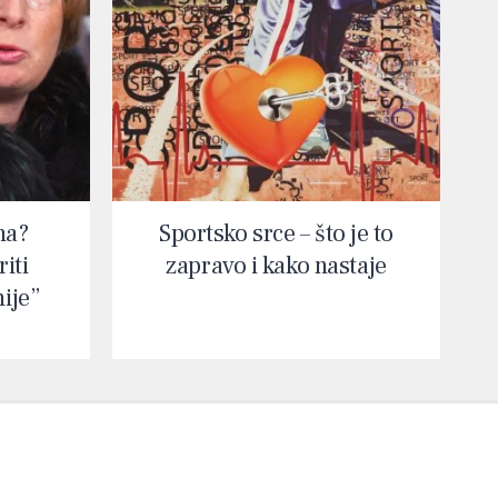
na?
Sportsko srce – što je to
iti
zapravo i kako nastaje
nije”