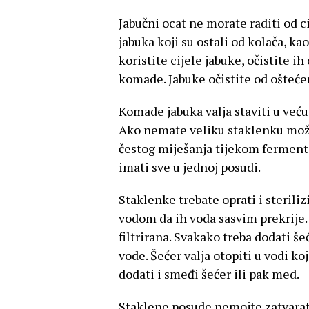
Jabučni ocat ne morate raditi od c
jabuka koji su ostali od kolača, ka
koristite cijele jabuke, očistite ih
komade. Jabuke očistite od oštećen
Komade jabuka valja staviti u veću
Ako nemate veliku staklenku možet
čestog miješanja tijekom fermentac
imati sve u jednoj posudi.
Staklenke trebate oprati i sterili
vodom da ih voda sasvim prekrije.
filtrirana. Svakako treba dodati šeć
vode. Šećer valja otopiti u vodi k
dodati i smeđi šećer ili pak med.
Staklene posude nemojte zatvarat