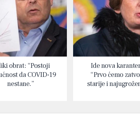
iki obrat: “Postoji
Ide nova karante
ćnost da COVID-19
“Prvo ćemo zatvor
nestane.”
starije i najugrože