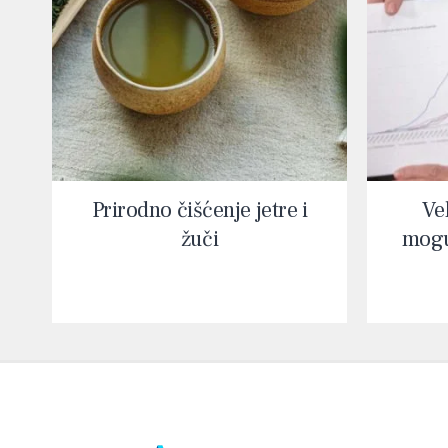
Prirodno čišćenje jetre i
Vel
žuči
mogu