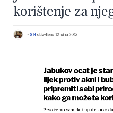
korištenje za nje
>
S N
objavljeno
12 rujna, 2013
Jabukov ocat je stari
lijek protiv akni i b
pripremiti sebi prir
kako ga možete koris
Prvo ćemo vam dati upute kako da 