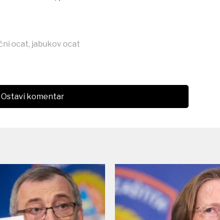
čni ocat
,
jabukov ocat
Ostavi komentar