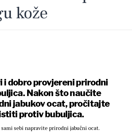
gu kože
 i dobro provjereni prirodni
ubuljica. Nakon što naučite
odni jabukov ocat, pročitajte
titi protiv bubuljica.
sami sebi napravite prirodni jabučni ocat.