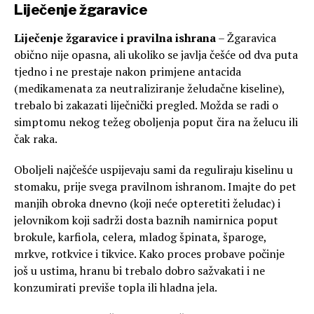
Liječenje žgaravice
Liječenje žgaravice i pravilna ishrana
– Žgaravica
obično nije opasna, ali ukoliko se javlja češće od dva puta
tjedno i ne prestaje nakon primjene antacida
(medikamenata za neutraliziranje želudačne kiseline),
trebalo bi zakazati liječnički pregled. Možda se radi o
simptomu nekog težeg oboljenja poput čira na želucu ili
čak raka.
Oboljeli najčešće uspijevaju sami da reguliraju kiselinu u
stomaku, prije svega pravilnom ishranom. Imajte do pet
manjih obroka dnevno (koji neće opteretiti želudac) i
jelovnikom koji sadrži dosta baznih namirnica poput
brokule, karfiola, celera, mladog špinata, šparoge,
mrkve, rotkvice i tikvice. Kako proces probave počinje
još u ustima, hranu bi trebalo dobro sažvakati i ne
konzumirati previše topla ili hladna jela.