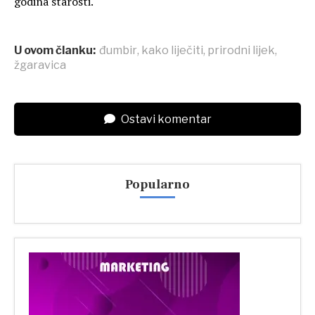
godina starosti.
U ovom članku:
đumbir
,
kako liječiti
,
prirodni lijek
,
žgaravica
Ostavi komentar
Popularno