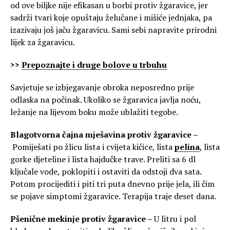
od ove biljke nije efikasan u borbi protiv žgaravice, jer
sadrži tvari koje opuštaju želučane i mišiće jednjaka, pa
izazivaju još jaču žgaravicu. Sami sebi napravite prirodni
lijek za žgaravicu.
>>
Prepoznajte i druge bolove u trbuhu
Savjetuje se izbjegavanje obroka neposredno prije
odlaska na počinak. Ukoliko se žgaravica javlja noću,
ležanje na lijevom boku može ublažiti tegobe.
Blagotvorna čajna mješavina protiv žgaravice –
Pomiješati po žlicu lista i cvijeta kičice, lista
pelina
, lista
gorke djeteline i lista hajdučke trave. Preliti sa 6 dl
ključale vode, poklopiti i ostaviti da odstoji dva sata.
Potom procijediti i piti tri puta dnevno prije jela, ili čim
se pojave simptomi žgaravice. Terapija traje deset dana.
Pšenične mekinje protiv žgaravice –
U litru i pol