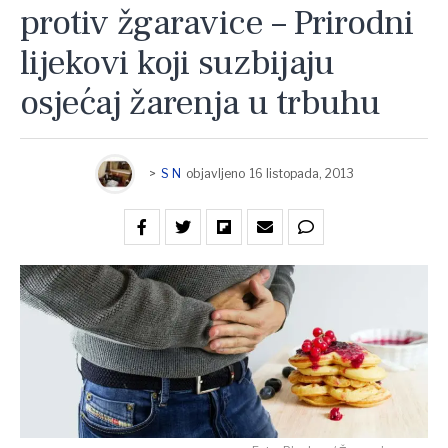
protiv žgaravice – Prirodni
lijekovi koji suzbijaju
osjećaj žarenja u trbuhu
>
S N
objavljeno
16 listopada, 2013