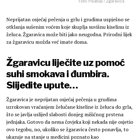
Foto: Pixabay / Žgaravica
Neprijatan osjećaj pečenja u grlu i grudima uspješno se
otklanja sušenim voćem koje skuplja suvišnu kiselinu iz
želuca. Žgaravica može biti jako neugodna. Prirodni lijek
za žgaravicu možda već imate doma.
Žgaravicu liječite uz pomoć
suhi smokava i đumbira.
Slijedite upute…
Žgaravica je neprijatan osjećaj pečenja u grudima
uzrokovan vraćanjem želučane kiseline iz želuca do grla,
što se javlja uslijed slabosti donjeg mišićnog prstena
jednjaka. Gotovo da nema čovjeka koji nekada nije osjetio
ovo tegobu, no, ukoliko se žgaravica često ponavlja, to
ukazuje na stanje u medicini poznato kao