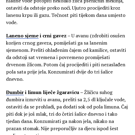
hladne vode potopiti nekoliko žlica pšeničnih mekinja,
ostaviti da odstoje preko noći. Ujutro procijediti kroz
lanenu krpu ili gazu. Tečnost piti tijekom dana umjesto
vode.
Laneno sjeme
i crni gavez –
U avanu (zdrobiti osušen
korijen crnog gaveza, pomiješati ga sa lanenim
sjemenom. Preliti ohlađenim čajem od kamilice, ostaviti
da odstoji sat vremena i povremeno promiješati
drvenom žlicom. Potom čaj procijediti i piti nezaslađen
pola sata prije jela. Konzumirati dvije do tri šalice
dnevno.
Đumbir
i limun liječe žgaravicu –
Žličicu suhog
đumbira izmrviti u avanu, preliti sa 2,5 dl ključale vode,
ostaviti da se prohladi, pa dodati sok od pola limuna. Čaj
piti dok je još mlak, tri do četiri šalice dnevno i tako
tjedan dana. Konzumirati ga nakon jela, nikako na
prazan stomak. Nije preporučljiv za djecu ispod šest