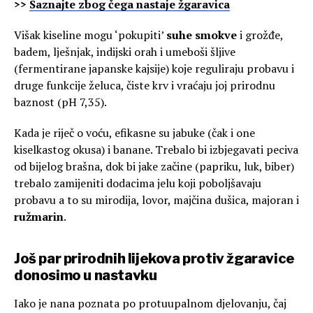
>>
Saznajte zbog čega nastaje žgaravica
Višak kiseline mogu ‘pokupiti’
suhe smokve
i grožđe,
badem, lješnjak, indijski orah i umeboši šljive
(fermentirane japanske kajsije) koje reguliraju probavu i
druge funkcije želuca, čiste krv i vraćaju joj prirodnu
baznost (pH 7,35).
Kada je riječ o voću, efikasne su jabuke (čak i one
kiselkastog okusa) i banane. Trebalo bi izbjegavati peciva
od bijelog brašna, dok bi jake začine (papriku, luk, biber)
trebalo zamijeniti dodacima jelu koji poboljšavaju
probavu a to su mirodija, lovor, majčina dušica, majoran i
ružmarin
.
Još par prirodnih lijekova protiv žgaravice
donosimo u nastavku
Iako je nana poznata po protuupalnom djelovanju, čaj