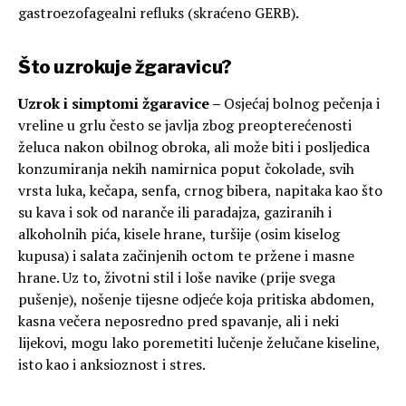
gastroezofagealni refluks (skraćeno GERB).
Što uzrokuje žgaravicu?
Uzrok i simptomi žgaravice –
Osjećaj bolnog pečenja i
vreline u grlu često se javlja zbog preopterećenosti
želuca nakon obilnog obroka, ali može biti i posljedica
konzumiranja nekih namirnica poput čokolade, svih
vrsta luka, kečapa, senfa, crnog bibera, napitaka kao što
su kava i sok od naranče ili paradajza, gaziranih i
alkoholnih pića, kisele hrane, turšije (osim kiselog
kupusa) i salata začinjenih octom te pržene i masne
hrane. Uz to, životni stil i loše navike (prije svega
pušenje), nošenje tijesne odjeće koja pritiska abdomen,
kasna večera neposredno pred spavanje, ali i neki
lijekovi, mogu lako poremetiti lučenje želučane kiseline,
isto kao i anksioznost i stres.