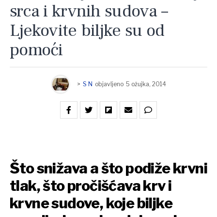
srca i krvnih sudova –
Ljekovite biljke su od
pomoći
>
S N
objavljeno
5 ožujka, 2014
Što snižava a što podiže krvni
tlak, što pročišćava krv i
krvne sudove, koje biljke