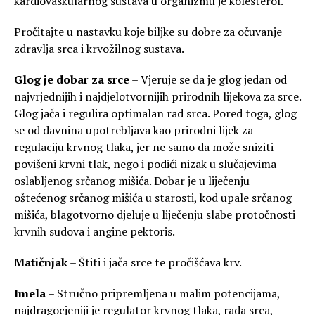
kardiovaskularnog sustava u organizmu je kolesterol.
Pročitajte u nastavku koje biljke su dobre za očuvanje
zdravlja srca i krvožilnog sustava.
Glog je dobar za srce
– Vjeruje se da je glog jedan od
najvrjednijih i najdjelotvornijih prirodnih lijekova za srce.
Glog jača i regulira optimalan rad srca. Pored toga, glog
se od davnina upotrebljava kao prirodni lijek za
regulaciju krvnog tlaka, jer ne samo da može sniziti
povišeni krvni tlak, nego i podići nizak u slučajevima
oslabljenog srčanog mišića. Dobar je u liječenju
oštećenog srčanog mišića u starosti, kod upale srčanog
mišića, blagotvorno djeluje u liječenju slabe protočnosti
krvnih sudova i angine pektoris.
Matičnjak
– Štiti i jača srce te pročišćava krv.
Imela
– Stručno pripremljena u malim potencijama,
najdragocjeniji je regulator krvnog tlaka, rada srca,