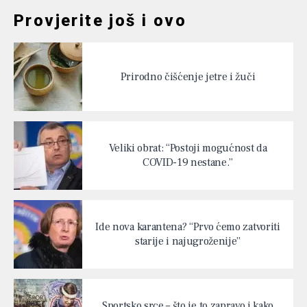
Provjerite još i ovo
Prirodno čišćenje jetre i žuči
Veliki obrat: “Postoji mogućnost da
COVID-19 nestane.”
Ide nova karantena? “Prvo ćemo zatvoriti
starije i najugroženije”
Sportsko srce – što je to zapravo i kako