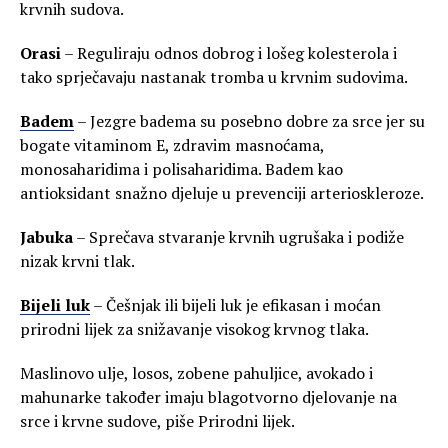
krvnih sudova.
Orasi
– Reguliraju odnos dobrog i lošeg kolesterola i
tako sprječavaju nastanak tromba u krvnim sudovima.
Badem
– Jezgre badema su posebno dobre za srce jer su
bogate vitaminom E, zdravim masnoćama,
monosaharidima i polisaharidima. Badem kao
antioksidant snažno djeluje u prevenciji arterioskleroze.
Jabuka
– Sprečava stvaranje krvnih ugrušaka i podiže
nizak krvni tlak.
Bijeli luk
– Češnjak ili bijeli luk je efikasan i moćan
prirodni lijek za snižavanje visokog krvnog tlaka.
Maslinovo ulje, losos, zobene pahuljice, avokado i
mahunarke također imaju blagotvorno djelovanje na
srce i krvne sudove, piše Prirodni lijek.