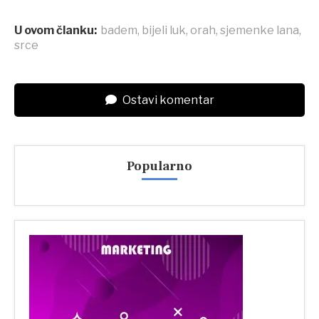
U ovom članku:
badem
,
bijeli luk
,
orah
,
sjemenke lana
,
srce
Ostavi komentar
Popularno