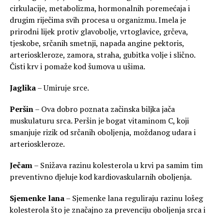
cirkulacije, metabolizma, hormonalnih poremećaja i
drugim riječima svih procesa u organizmu. Imela je
prirodni lijek protiv glavobolje, vrtoglavice, grčeva,
tjeskobe, srčanih smetnji, napada angine pektoris,
arterioskleroze, zamora, straha, gubitka volje i slično.
Čisti krv i pomaže kod šumova u ušima.
Jaglika
– Umiruje srce.
Peršin
– Ova dobro poznata začinska biljka jača
muskulaturu srca. Peršin je bogat vitaminom C, koji
smanjuje rizik od srčanih oboljenja, moždanog udara i
arterioskleroze.
Ječam
– Snižava razinu kolesterola u krvi pa samim tim
preventivno djeluje kod kardiovaskularnih oboljenja.
Sjemenke lana
– Sjemenke lana reguliraju razinu lošeg
kolesterola što je značajno za prevenciju oboljenja srca i