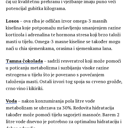
čaj uz kvalitetnu prehranu i vježbanje imaju puno veći
potencijal gubitka kilograma.
Losos
– ova riba je odličan izvor omega-3 masnih
kiselina koje potpomažu mršavljenju smanjenjem razine
kortizola i adrenalina te hormona stresa koji brzo taloži
masti u tijelu. Omega-3 masne kiseline se također mogu
naći u chia sjemenkama, orasima i sjemenkama lana.
Tamna čokolada
– sadrži resveratrol koji može pomoći
u poticanju metabolizma i suzbijanju visoke razine
estrogena u tijelu što je povezano s povećanjem
taloženja masti. Ostali izvori tog spoja su crveno grožđe,
crno vino i kikiriki.
Voda
– nakon konzumiranja pola litre vode
metabolizam se ubrzava za 30%. Redovita hidratacija
također može pomoći tijelu sagorjeti masnoće. Barem 2
litre vode dnevno je potrebno za optimalnu hidrataciju i