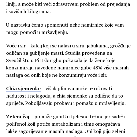
liniji, a može biti veći zdravstveni problem od prejedanja
i suvišnih kilograma.
U nastavku ćemo spomenuti neke namirnice koje vam
mogu pomoći u mršavljenju.
Voće i sir – kalcij koji se nalazi u siru, jabukama, grožđu je
odličan za gubljenje masti. Studija provedena na
Sveučilištu u Pittsburghu pokazala je da žene koje
konzumiraju navedene namirnice gube 48% više masnih
naslaga od onih koje ne konzumiraju voće i sir.
Chia sjemenke
– višak plinova može uzrokovati
nadutost i nelagodu, a chia sjemenke su odlične da to
spriječe. Poboljšavaju probavu i pomažu u mršavljenju.
Zeleni čaj
– pomaže gubitku tjelesne težine jer sadrži
polifenol koji potiče metabolizam i time omogućava
lakše sagorijevanje masnih naslaga. Oni koji piju zeleni