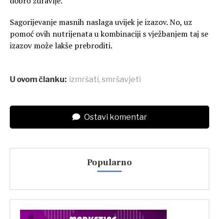
dobro zdravlje.
Sagorijevanje masnih naslaga uvijek je izazov. No, uz
pomoć ovih nutrijenata u kombinaciji s vježbanjem taj se
izazov može lakše prebroditi.
U ovom članku:
izmršati
,
smršavjeti
Ostavi komentar
Popularno