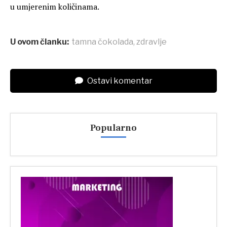
u umjerenim količinama.
U ovom članku:
tamna čokolada
,
zdravlje
Ostavi komentar
Popularno