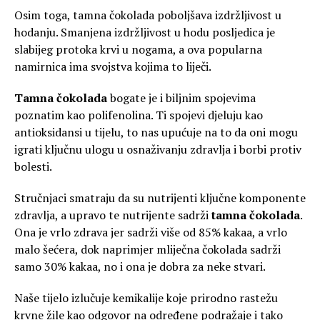
Osim toga, tamna čokolada poboljšava izdržljivost u
hodanju. Smanjena izdržljivost u hodu posljedica je
slabijeg protoka krvi u nogama, a ova popularna
namirnica ima svojstva kojima to liječi.
Tamna čokolada
bogate je i biljnim spojevima
poznatim kao polifenolina. Ti spojevi djeluju kao
antioksidansi u tijelu, to nas upućuje na to da oni mogu
igrati ključnu ulogu u osnaživanju zdravlja i borbi protiv
bolesti.
Stručnjaci smatraju da su nutrijenti ključne komponente
zdravlja, a upravo te nutrijente sadrži
tamna čokolada
.
Ona je vrlo zdrava jer sadrži više od 85% kakaa, a vrlo
malo šećera, dok naprimjer mliječna čokolada sadrži
samo 30% kakaa, no i ona je dobra za neke stvari.
Naše tijelo izlučuje kemikalije koje prirodno rastežu
krvne žile kao odgovor na određene podražaje i tako