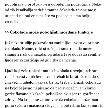
poboljšavaju protok krvi u određenim područjima. Neke
od tih kemikalija sadrži i tamna čokolada te one mogu
utjecati na rad enzima što za posljedicu ima bolju
cirkulaciju.
>> Čokolada može poboljšati moždane funkcije
Još neke studije pokazale su zanimljiva svojstva tamne
čokoladu. Naime, neki stručnjaci smatraju da može
smanjiti rizik od moždanog udara te je dobra za senilne
ljude jer ih zaštićuje od gubitka pamćenja.
Ljudi koji žele unijeti tamnu čokoladu u svoju prehrane
radi zdravstvenih beneficija trebali bi birati čokoladu s
čim većim udjelom kakaa. Uz to, trebaju tražiti čokoladu
na kojoj je jasno napisano da proizvođač nije uklonio
gorke flavanole kako bi poboljšao okus jer ta gorčina je
zdrava. Na kraju, ne zaboravite da čokolada može imati
puno šećera i masnoća stoga ju je potrebno konzumirati