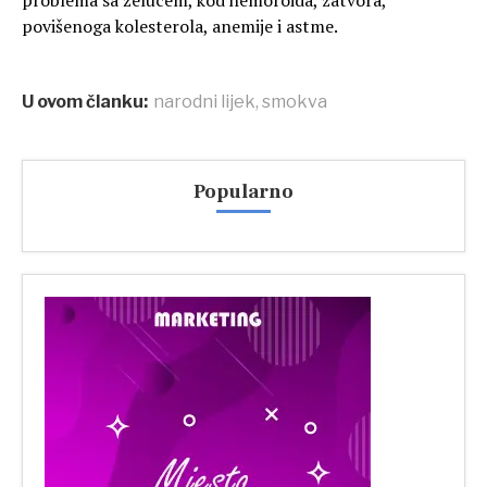
problema sa želucem, kod hemoroida, zatvora,
povišenoga kolesterola, anemije i astme.
U ovom članku:
narodni lijek
,
smokva
Popularno