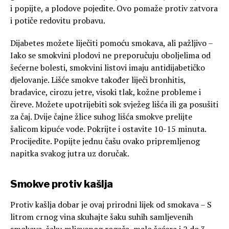
i popijte, a plodove pojedite. Ovo pomaže protiv zatvora
i potiče redovitu probavu.
Dijabetes možete liječiti pomoću smokava, ali pažljivo –
Iako se smokvini plodovi ne preporučuju oboljelima od
šećerne bolesti, smokvini listovi imaju antidijabetičko
djelovanje. Lišće smokve također liječi bronhitis,
bradavice, cirozu jetre, visoki tlak, kožne probleme i
čireve. Možete upotrijebiti sok svježeg lišća ili ga posušiti
za čaj. Dvije čajne žlice suhog lišća smokve prelijte
šalicom kipuće vode. Pokrijte i ostavite 10-15 minuta.
Procijedite. Popijte jednu čašu ovako pripremljenog
napitka svakog jutra uz doručak.
Smokve protiv kašlja
Protiv kašlja dobar je ovaj prirodni lijek od smokava – S
litrom crnog vina skuhajte šaku suhih samljevenih