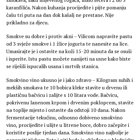
smokava, šaku mljevenog rogača, malo šećera i 2 do 3
karanfilića. Nakon kuhanja procijedite i pijte pomanju
čašu tri puta na dan dok kašalj ne prestane. Nije
prikladno za djecu.
Smokve su dobre i protiv akni – Vilicom napravite pastu
od 3 svježe smokve i 1 žlice jogurta te nanesite na lice.
Umasirajte je i ostavite na koži 15-20 minuta da se osuši
i isperite. Istu pastu možete nanijeti na usne kako biste
se riješili ispucalih usana i mrtvih stanica.
Smokvino vino ukusno je i jako zdravo – Kilogram suhih i
mekših smokava te 10 bobica kleke stavite u drvenu ili
plastičnu bačvicu i zalijte s 10 litara vode. Bačvicu,
pokrivenu lanenom krpom i drvenim poklopcem, stavite
na toplije mjesto i ostavite da odstoji 10 dana. Nakon
fermentacije tekućinu, odnosno dobiveno smokvino
vino, procijedite i ulijte u litrene boce, dobro začepite i
koristite poslije tjedan dana. Smokvino vino najbolje je