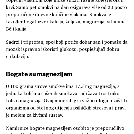
topivim vlaknom koje može sniziti razine kolesterola u
krvi. Samo pet smokvi na dan osigurava više od 20 posto
preporučene dnevne količine vlakana. Smokva je
također bogat izvor kalcija, željeza, magnezija, vitamina
B6 i kalija.
Sadrži i triptofan, spoj koji potiče dobar san i pomaže da
mozak ispravno iskoristi glukozu, pospješujući dobru
cirkulaciju.
Bogate su magnezijem
U 100 grama sirove smokve ima 17,5 mg magnezija, a
jednaka količina sušenih smokava sadržava trostruko
toliko magnezija. Ovaj mineral igra važnu ulogu u zaštiti
organizma od štetnog utjecaja psihičkih stresova i pravi
je melem za živčani sustav.
Namirnice bogate magnezijem osobito je preporučljivo