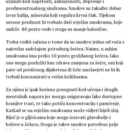
uzimati kod napetosti, anksioznosti, depresije i
predmenstrualnog sindroma. Smokve su također dobar
izvor kalija, minerala koji regulira krvni tlak. Tijekom
sezone prednost bi trebalo dati svježim smokvama, koje
sadrže 80 posto vode i stoga su manje kalorične.
Treba voditi računa o tome da su smokve jedno od voća s
najvećim sadržajem prirodnog šećera. Naime, u suhim
smokvama ima preko 50 posto grožđanog šećera. Iako
one mogu poslužiti kao zdrava zamjena za šećer, oni koji
pate od povišenog dijabetesa ili žele smršavjeti ne bi ih
trebali konzumirati u većim količinama.
Za njima je ipak korisno posegnuti kod učenja i drugih
mentalnih napora jer mozgu osiguravaju lako dostupne
hranjive tvari, te tako potiču koncentraciju i pamćenje.
Katkad se na svježim smokvama može vidjeti bijeli sloj.
Riječ je o gljivicama koje mogu izazvati glavobolje i
bolove u želucu. Stoga je takve smokve potrebno prije