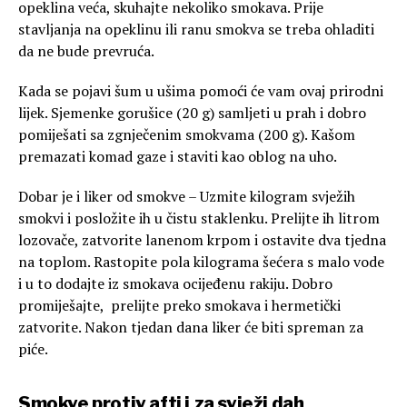
opeklina veća, skuhajte nekoliko smokava. Prije
stavljanja na opeklinu ili ranu smokva se treba ohladiti
da ne bude prevruća.
Kada se pojavi šum u ušima pomoći će vam ovaj prirodni
lijek. Sjemenke gorušice (20 g) samljeti u prah i dobro
pomiješati sa zgnječenim smokvama (200 g). Kašom
premazati komad gaze i staviti kao oblog na uho.
Dobar je i liker od smokve – Uzmite kilogram svježih
smokvi i posložite ih u čistu staklenku. Prelijte ih litrom
lozovače, zatvorite lanenom krpom i ostavite dva tjedna
na toplom. Rastopite pola kilograma šećera s malo vode
i u to dodajte iz smokava ocijeđenu rakiju. Dobro
promiješajte, prelijte preko smokava i hermetički
zatvorite. Nakon tjedan dana liker će biti spreman za
piće.
Smokve protiv afti i za svježi dah