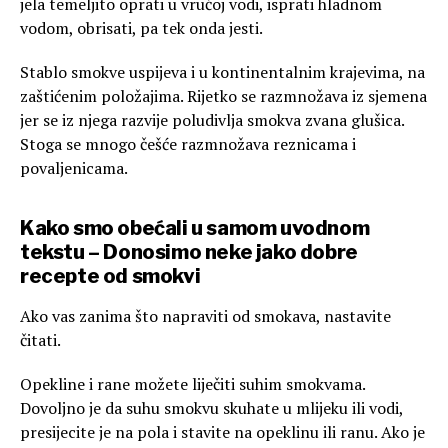
jela temeljito oprati u vrućoj vodi, isprati hladnom
vodom, obrisati, pa tek onda jesti.
Stablo smokve uspijeva i u kontinentalnim krajevima, na
zaštićenim položajima. Rijetko se razmnožava iz sjemena
jer se iz njega razvije poludivlja smokva zvana glušica.
Stoga se mnogo češće razmnožava reznicama i
povaljenicama.
Kako smo obećali u samom uvodnom
tekstu – Donosimo neke jako dobre
recepte od smokvi
Ako vas zanima što napraviti od smokava, nastavite
čitati.
Opekline i rane možete liječiti suhim smokvama.
Dovoljno je da suhu smokvu skuhate u mlijeku ili vodi,
presijecite je na pola i stavite na opeklinu ili ranu. Ako je