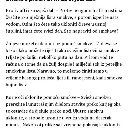
Protiv afti i za svjež dah – Protiv neugodnih afti u ustima
žvačite 2-3 nježnija lista smokve, a potom isperite usta
vodom. Osim što ćete tako ukloniti čireve u usnoj
šupljini, imat ćete svjež dah. Što napraviti od smokava?
Žuljeve možete ukloniti uz pomoć smokve – Žuljeva se
brzo i lako možete riješiti ako svježim listovima smokve
trljate po žulju, nekoliko puta na dan. Pritom vodite
računa o tome da na žulj dospije i mliječni sok iz peteljke
smokvina lista. Naravno, to možemo činiti samo u
vrijeme kasnog proljeća, ljeta ili rane jeseni, kada smokva
bujno lista.
Kurje oči uklonite pomoću smokve
– Svježu smokvu
prerežite i unutrašnjim dijelom stavite preko kurjeg oka
te ostavite da djeluje preko noći. Ujutro smokvu
uklonite, a stopalo uronite u vruću vodu na desetak
minuta. Nakon otprilike sat vremena pokušajte ukloniti