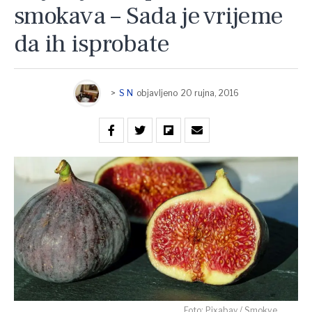
smokava – Sada je vrijeme
da ih isprobate
>
S N
objavljeno
20 rujna, 2016
Foto: Pixabay / Smokve