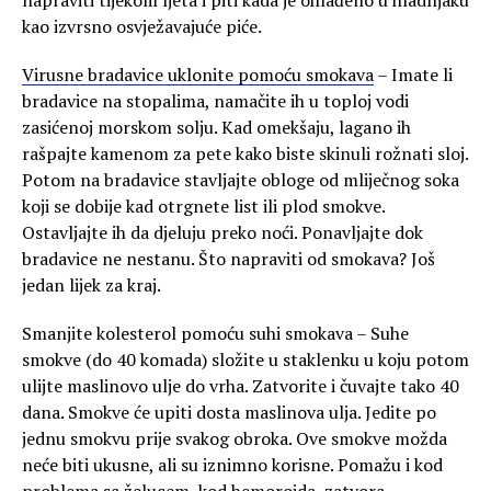
napraviti tijekom ljeta i piti kada je ohlađeno u hladnjaku
kao izvrsno osvježavajuće piće.
Virusne bradavice uklonite pomoću smokava
– Imate li
bradavice na stopalima, namačite ih u toploj vodi
zasićenoj morskom solju. Kad omekšaju, lagano ih
rašpajte kamenom za pete kako biste skinuli rožnati sloj.
Potom na bradavice stavljajte obloge od mliječnog soka
koji se dobije kad otrgnete list ili plod smokve.
Ostavljajte ih da djeluju preko noći. Ponavljajte dok
bradavice ne nestanu. Što napraviti od smokava? Još
jedan lijek za kraj.
Smanjite kolesterol pomoću suhi smokava – Suhe
smokve (do 40 komada) složite u staklenku u koju potom
ulijte maslinovo ulje do vrha. Zatvorite i čuvajte tako 40
dana. Smokve će upiti dosta maslinova ulja. Jedite po
jednu smokvu prije svakog obroka. Ove smokve možda
neće biti ukusne, ali su iznimno korisne. Pomažu i kod