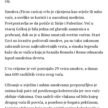
čaj.
Smokva (Ficus carica) vrlo je cijenjena kao svježe ili suho
voće, a uvelike se koristi i u narodnoj medicini.
Pretpostavlja se da potiče iz Sirije i Palestine. Već u
staroj Grčkoj je bila jedna od glavnih namirnica u
prehrani, dok su je u Rimu smatrali svetim voćem. Stari
Grci su izrazito poštovali smokve, pa su tako zakonom
zabranili izvoz najkvalitetnijih vrsta, a rimska legenda
kaže da se vučica koja je hranila Romula i Rema odmarala
ispod smokvina drveta.
U to vrijeme je već postojalo 29 vrsta smokve, a danas
ima 600 različitih vrsta ovog voća.
Uživanje u svježim i suhim smokvama preporučljivo je
onima koji pate od povišenoga kolesterola jer ovo voće
obiluje vlaknima. Ona sadrži više vlakana od bilo kojeg
drugog voća ili povrća, a posebno je bogata pektinom,