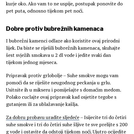
kurje oko. Ako vam to ne uspije, postupak ponovite do
pet puta, odnosno tijekom pet noći.
Dobre protiv bubrežnih kamenaca
I bubrežni kamenci odlaze ako koristite ovaj prirodni
lijek. Da biste se riješili bubrežnih kamenaca, skuhajte
šest svježih smokava u 2 dl vode i jedite svaki dan
tijekom jednog mjeseca.
Pripravak protiv grlobolje – Suhe smokve mogu vam
pomoći da se riješite neugodnog peckanja u grlu.
Usitnite ih u mikseru i pomiješajte s domaćim medom.
Polako cuclajte ovaj pripravak kad osjetite tegobe s
gutanjem ili za ublažavanje kašlja.
Za dobru probavu uradite sljedeće
– Isijecite tri do četiri
suhe smokve i tri do četiri suhe šljive te sve prelijte s 200
g vode i ostavite da odstoji tijekom noći. Ujutro ocijedite