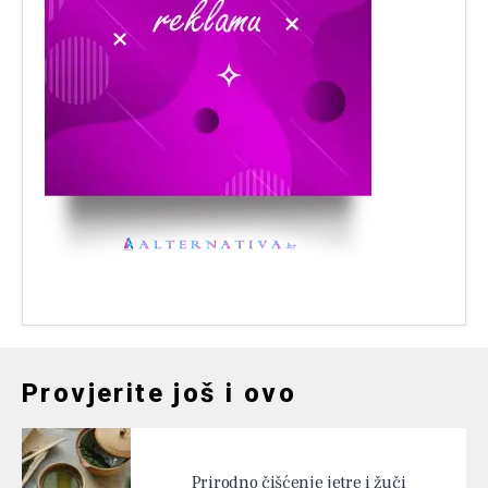
Provjerite još i ovo
Prirodno čišćenje jetre i žuči