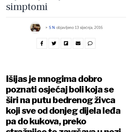
simptomi
>
S N
objavljeno
13 siječnja, 2016
Išijas je mnogima dobro
poznati osjećaj boli koja se
širi na putu bedrenog živca
koji sve od donjeg dijela leđa
pa do kukova, preko
stražnjice te završava u nozi.