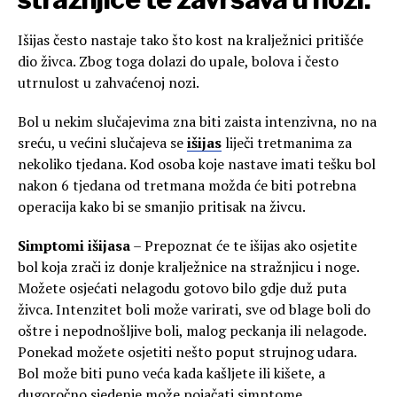
Išijas često nastaje tako što kost na kralježnici pritišće
dio živca. Zbog toga dolazi do upale, bolova i često
utrnulost u zahvaćenoj nozi.
Bol u nekim slučajevima zna biti zaista intenzivna, no na
sreću, u većini slučajeva se
išijas
liječi tretmanima za
nekoliko tjedana. Kod osoba koje nastave imati tešku bol
nakon 6 tjedana od tretmana možda će biti potrebna
operacija kako bi se smanjio pritisak na živcu.
Simptomi išijasa
– Prepoznat će te išijas ako osjetite
bol koja zrači iz donje kralježnice na stražnjicu i noge.
Možete osjećati nelagodu gotovo bilo gdje duž puta
živca. Intenzitet boli može varirati, sve od blage boli do
oštre i nepodnošljive boli, malog peckanja ili nelagode.
Ponekad možete osjetiti nešto poput strujnog udara.
Bol može biti puno veća kada kašljete ili kišete, a
dugoročno sjedenje može pojačati simptome.