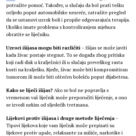
potražite pomoć. Također, u slučaju da bol prati tešku
ozljedu poput automobilske nesreće, zatražite pregled
da se ustanovi uzrok boli i propiše odgovarajuća terapija.
Ukoliko imate problema s kontroliranjem mjehura
obratite se liječniku.
Uzroci išijasa mogu biti različiti
– Išijas se može javiti
kada živac postaje stegnut. To se događa zbog pritiska
koji radi disk u kralježnici ili u slučaju prevelikog rasta
kosti na kralješku. Rjeđe, živac može biti kompromitiran
tumorom ili može biti oštećen bolešću poput dijabetesa.
Kako se liječi išijas?
Ako se bol ne popravlja s
vremenom vaš liječnik može preporučiti liječenje, a ono
se izvodi nekim od sljedećih tretmana.
Lijekovi protiv išijasa i druge metode liječenja
–
Tipovi lijekova koje vam liječnik može prepisati su
lijekove protiv upale, relaksante za mišiće, narkotike i