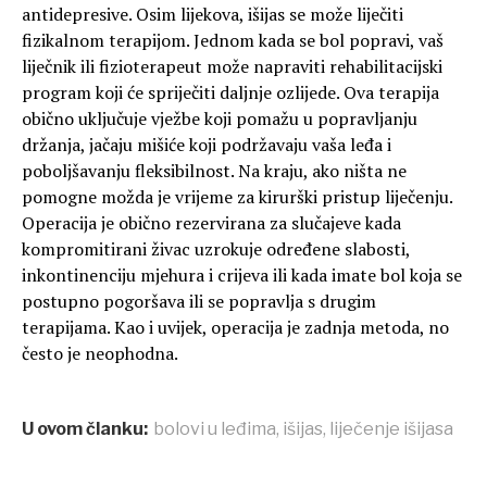
antidepresive. Osim lijekova, išijas se može liječiti
fizikalnom terapijom. Jednom kada se bol popravi, vaš
liječnik ili fizioterapeut može napraviti rehabilitacijski
program koji će spriječiti daljnje ozlijede. Ova terapija
obično uključuje vježbe koji pomažu u popravljanju
držanja, jačaju mišiće koji podržavaju vaša leđa i
poboljšavanju fleksibilnost. Na kraju, ako ništa ne
pomogne možda je vrijeme za kirurški pristup liječenju.
Operacija je obično rezervirana za slučajeve kada
kompromitirani živac uzrokuje određene slabosti,
inkontinenciju mjehura i crijeva ili kada imate bol koja se
postupno pogoršava ili se popravlja s drugim
terapijama. Kao i uvijek, operacija je zadnja metoda, no
često je neophodna.
U ovom članku:
bolovi u leđima
,
išijas
,
liječenje išijasa