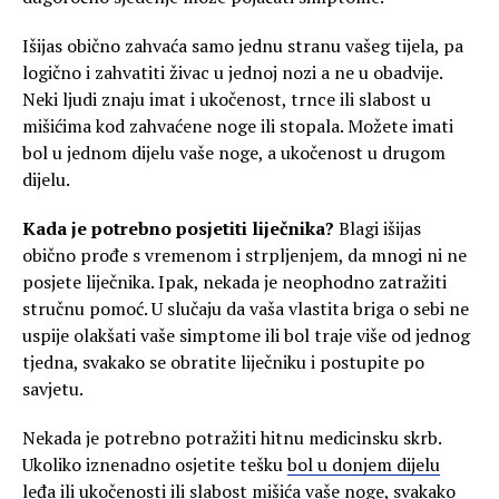
Išijas obično zahvaća samo jednu stranu vašeg tijela, pa
logično i zahvatiti živac u jednoj nozi a ne u obadvije.
Neki ljudi znaju imat i ukočenost, trnce ili slabost u
mišićima kod zahvaćene noge ili stopala. Možete imati
bol u jednom dijelu vaše noge, a ukočenost u drugom
dijelu.
Kada je potrebno posjetiti liječnika?
Blagi išijas
obično prođe s vremenom i strpljenjem, da mnogi ni ne
posjete liječnika. Ipak, nekada je neophodno zatražiti
stručnu pomoć. U slučaju da vaša vlastita briga o sebi ne
uspije olakšati vaše simptome ili bol traje više od jednog
tjedna, svakako se obratite liječniku i postupite po
savjetu.
Nekada je potrebno potražiti hitnu medicinsku skrb.
Ukoliko iznenadno osjetite tešku
bol u donjem dijelu
leđa
ili ukočenosti ili slabost mišića vaše noge, svakako