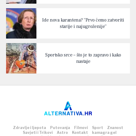
Ide nova karantena? “Prvo ćemo zatvoriti
starije i najugroženije”
Sportsko srce – što je to zapravo i kako
nastaje
Zdravlje i ljepota
Putovanja
Filmovi
Sport
Znanost
Savjeti i Trikovi
Astro
Kontakt
kamagra gel