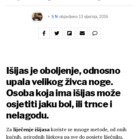
>
S N
objavljeno
13 siječnja, 2016
Išijas je oboljenje, odnosno
upala velikog živca noge.
Osoba koja ima išijas može
osjetiti jaku bol, ili trnce i
nelagodu.
Za
liječenje išijasa
koriste se mnoge metode, od onih
kućnih, prirodnih lijekova pa sve do posjete liječniku,