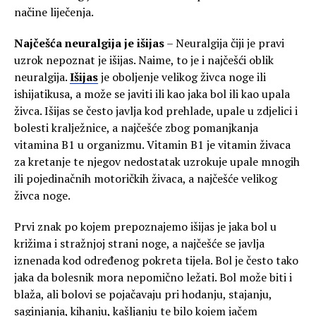
načine liječenja.
Najčešća neuralgija je išijas
– Neuralgija čiji je pravi
uzrok nepoznat je išijas. Naime, to je i najčešći oblik
neuralgija.
Išijas
je oboljenje velikog živca noge ili
ishijatikusa, a može se javiti ili kao jaka bol ili kao upala
živca. Išijas se često javlja kod prehlade, upale u zdjelici i
bolesti kralježnice, a najčešće zbog pomanjkanja
vitamina B1 u organizmu. Vitamin B1 je vitamin živaca
za kretanje te njegov nedostatak uzrokuje upale mnogih
ili pojedinačnih motoričkih živaca, a najčešće velikog
živca noge.
Prvi znak po kojem prepoznajemo išijas je jaka bol u
križima i stražnjoj strani noge, a najčešće se javlja
iznenada kod određenog pokreta tijela. Bol je često tako
jaka da bolesnik mora nepomično ležati. Bol može biti i
blaža, ali bolovi se pojačavaju pri hodanju, stajanju,
saginjanja, kihanju, kašljanju te bilo kojem jačem