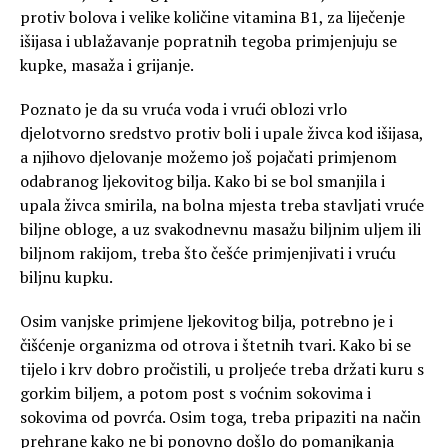
protiv bolova i velike količine vitamina B1, za liječenje
išijasa i ublažavanje popratnih tegoba primjenjuju se
kupke, masaža i grijanje.
Poznato je da su vruća voda i vrući oblozi vrlo
djelotvorno sredstvo protiv boli i upale živca kod išijasa,
a njihovo djelovanje možemo još pojačati primjenom
odabranog ljekovitog bilja. Kako bi se bol smanjila i
upala živca smirila, na bolna mjesta treba stavljati vruće
biljne obloge, a uz svakodnevnu masažu biljnim uljem ili
biljnom rakijom, treba što češće primjenjivati i vruću
biljnu kupku.
Osim vanjske primjene ljekovitog bilja, potrebno je i
čišćenje organizma od otrova i štetnih tvari. Kako bi se
tijelo i krv dobro pročistili, u proljeće treba držati kuru s
gorkim biljem, a potom post s voćnim sokovima i
sokovima od povrća. Osim toga, treba pripaziti na način
prehrane kako ne bi ponovno došlo do pomanjkanja