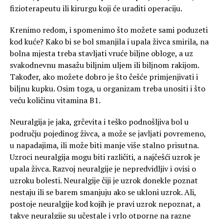
fizioterapeutu ili kirurgu koji će uraditi operaciju.
Krenimo redom, i spomenimo što možete sami poduzeti
kod kuće? Kako bi se bol smanjila i upala živca smirila, na
bolna mjesta treba stavljati vruće biljne obloge, a uz
svakodnevnu masažu biljnim uljem ili biljnom rakijom.
Također, ako možete dobro je što češće primjenjivati i
biljnu kupku. Osim toga, u organizam treba unositi i što
veću količinu vitamina B1.
Neuralgija je jaka, grčevita i teško podnošljiva bol u
području pojedinog živca, a može se javljati povremeno,
u napadajima, ili može biti manje više stalno prisutna.
Uzroci neuralgija mogu biti različiti, a najčešći uzrok je
upala živca. Razvoj neuralgije je nepredvidljiv i ovisi o
uzroku bolesti. Neuralgije čiji je uzrok donekle poznat
nestaju ili se barem smanjuju ako se ukloni uzrok. Ali,
postoje neuralgije kod kojih je pravi uzrok nepoznat, a
takve neuralgije su učestale i vrlo otporne na razne