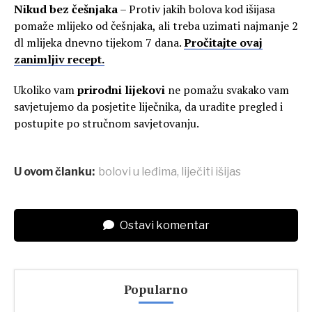
Nikud bez češnjaka
– Protiv jakih bolova kod išijasa
pomaže mlijeko od češnjaka, ali treba uzimati najmanje 2
dl mlijeka dnevno tijekom 7 dana.
Pročitajte ovaj
zanimljiv recept.
Ukoliko vam
prirodni lijekovi
ne pomažu svakako vam
savjetujemo da posjetite liječnika, da uradite pregled i
postupite po stručnom savjetovanju.
U ovom članku:
bolovi u leđima
,
liječiti išijas
Ostavi komentar
Popularno