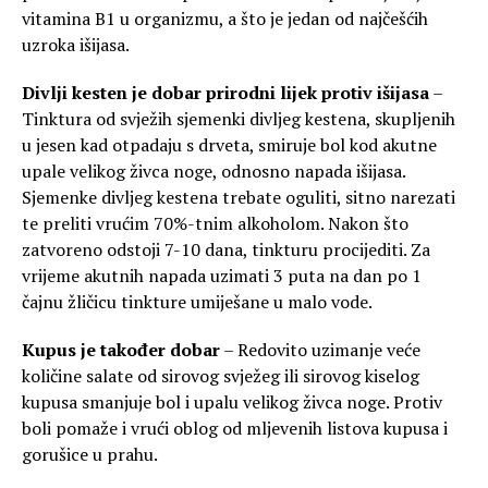
vitamina B1 u organizmu, a što je jedan od najčešćih
uzroka išijasa.
Divlji kesten je dobar prirodni lijek protiv išijasa
–
Tinktura od svježih sjemenki divljeg kestena, skupljenih
u jesen kad otpadaju s drveta, smiruje bol kod akutne
upale velikog živca noge, odnosno napada išijasa.
Sjemenke divljeg kestena trebate oguliti, sitno narezati
te preliti vrućim 70%-tnim alkoholom. Nakon što
zatvoreno odstoji 7-10 dana, tinkturu procijediti. Za
vrijeme akutnih napada uzimati 3 puta na dan po 1
čajnu žličicu tinkture umiješane u malo vode.
Kupus je također dobar
– Redovito uzimanje veće
količine salate od sirovog svježeg ili sirovog kiselog
kupusa smanjuje bol i upalu velikog živca noge. Protiv
boli pomaže i vrući oblog od mljevenih listova kupusa i
gorušice u prahu.