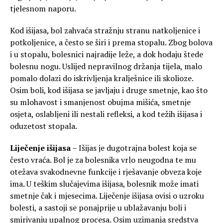
tjelesnom naporu.
Kod išijasa, bol zahvaća stražnju stranu natkoljenice i
potkoljenice, a često se širi i prema stopalu. Zbog bolova
i u stopalu, bolesnici najradije leže, a dok hodaju štede
bolesnu nogu. Uslijed nepravilnog držanja tijela, malo
pomalo dolazi do iskrivljenja kralješnice ili skolioze.
Osim boli, kod išijasa se javljaju i druge smetnje, kao što
su mlohavost i smanjenost obujma mišića, smetnje
osjeta, oslabljeni ili nestali refleksi, a kod težih išijasa i
oduzetost stopala.
Liječenje išijasa
– Išijas je dugotrajna bolest koja se
često vraća. Bol je za bolesnika vrlo neugodna te mu
otežava svakodnevne funkcije i rješavanje obveza koje
ima. U teškim slučajevima išijasa, bolesnik može imati
smetnje čak i mjesecima. Liječenje išijasa ovisi o uzroku
bolesti, a sastoji se ponajprije u ublažavanju boli i
smirivanju upalnog procesa. Osim uzimanja sredstva