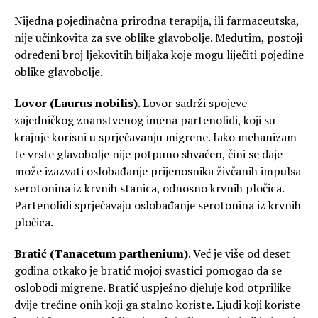
Nijedna pojedinačna prirodna terapija, ili farmaceutska,
nije učinkovita za sve oblike glavobolje. Međutim, postoji
određeni broj ljekovitih biljaka koje mogu liječiti pojedine
oblike glavobolje.
Lovor (Laurus nobilis)
. Lovor sadrži spojeve
zajedničkog znanstvenog imena partenolidi, koji su
krajnje korisni u sprječavanju migrene. Iako mehanizam
te vrste glavobolje nije potpuno shvaćen, čini se daje
može izazvati oslobađanje prijenosnika živčanih impulsa
serotonina iz krvnih stanica, odnosno krvnih pločica.
Partenolidi sprječavaju oslobađanje serotonina iz krvnih
pločica.
Bratić (Tanacetum parthenium)
. Već je više od deset
godina otkako je bratić mojoj svastici pomogao da se
oslobodi migrene. Bratić uspješno djeluje kod otprilike
dvije trećine onih koji ga stalno koriste. Ljudi koji koriste