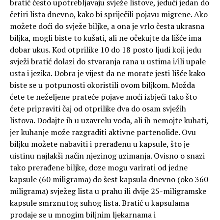
bratić često upotrebljavaju svježe listove, jedući jedan do
četiri lista dnevno, kako bi spriječili pojavu migrene. Ako
možete doći do svježe biljke, a ona je vrlo česta ukrasna
biljka, mogli biste to kušati, ali ne očekujte da lišće ima
dobar ukus. Kod otprilike 10 do 18 posto ljudi koji jedu
svježi bratić dolazi do stvaranja rana u ustima i/ili upale
usta i jezika. Dobra je vijest da ne morate jesti lišće kako
biste se u potpunosti okoristili ovom biljkom. Možda
ćete te neželjene prateće pojave moći izbjeći tako što
ćete pripraviti čaj od otprilike dva do osam svježih
listova. Dodajte ih u uzavrelu voda, ali ih nemojte kuhati,
jer kuhanje može razgraditi aktivne partenolide. Ovu
biljku možete nabaviti i prerađenu u kapsule, što je
uistinu najlakši način njezinog uzimanja. Ovisno o snazi
tako prerađene biljke, doze mogu varirati od jedne
kapsule (60 miligrama) do šest kapsula dnevno (oko 360
miligrama) svježeg lista u prahu ili dvije 25-miligramske
kapsule smrznutog suhog lista. Bratić u kapsulama
prodaje se u mnogim biljnim ljekarnama i