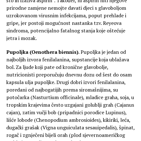
što ih izaziva aspirin”. Također, ni aspirin niti njegove
prirodne zamjene nemojte davati djeci s glavoboljom
uzrokovanom virusnim infekcijama, poput prehlade i
gripe, jer postoji mogućnost nastanka tzv. Reyeova
sindroma, potencijalno fatalnog stanja koje oštećuje
jetra i mozak.
Pupoljka (Oenothera biennis)
. Pupoljka je jedan od
najboljih izvora fenilalanina, supstancije koja ublažava
bol. Za ljude koji pate od kronične glavobolje,
nutricionisti preporučuju dnevnu dozu od šest do osam
kapsula ulja pupoljke. Drugi dobri izvori fenilalanina,
poredani od najbogatijih prema siromašnijima, su
potočarka (Nasturtium officinale), mladice graha, soja, u
tropskim krajevima često uzgajani golublji grah (Cajanus
cajan), zatim vučji bob (pripadnici porodice Lupinus),
lišće lobode (Chenopodium ambrosioides), kikiriki, leća,
dugački grašak (Vigna unguiculata sesauipedalis), špinat,
rogač i zgnječeni bijeli orah (plod sjevernoameričkog