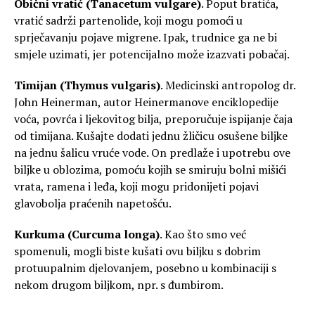
Obični vratić (Tanacetum vulgare)
. Poput bratića,
vratić sadrži partenolide, koji mogu pomoći u
sprječavanju pojave migrene. Ipak, trudnice ga ne bi
smjele uzimati, jer potencijalno može izazvati pobačaj.
Timijan (Thymus vulgaris)
. Medicinski antropolog dr.
John Heinerman, autor Heinermanove enciklopedije
voća, povrća i ljekovitog bilja, preporučuje ispijanje čaja
od timijana. Kušajte dodati jednu žličicu osušene biljke
na jednu šalicu vruće vode. On predlaže i upotrebu ove
biljke u oblozima, pomoću kojih se smiruju bolni mišići
vrata, ramena i leđa, koji mogu pridonijeti pojavi
glavobolja praćenih napetošću.
Kurkuma (Curcuma longa)
. Kao što smo već
spomenuli, mogli biste kušati ovu biljku s dobrim
protuupalnim djelovanjem, posebno u kombinaciji s
nekom drugom biljkom, npr. s đumbirom.