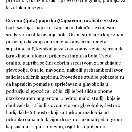
protok krvi kroz mozak. Upravo to čini ginko, poboljšava
krvotok u mozgu.
Crvena (ljuta) paprika (Capsicum, različite vrste)
.
Ljuti sastojak paprike, kapsaicin, također je čudesno
sredstvo za ublažavanje bola. Osam studija za koje znam
pokazuju da vanjska primjena kapsaicina ometa
supstanciju P, kemikaliju za koju znanstvenici vjeruju da
igra ključnu ulogu u prijenosu impulsa bola. Uzeta
oralno, paprika se čini dobrim sredstvom za suzbijanje
glavobolje. Ona je, navodno, najbolji prehrambeni izvor
salicilata sličnih aspirinu. Provedene studije pokazale su
da kapsaicin pomaže u sprječavanju glavobolja u
području sljepoočica i očiju, čiji je bol sličan onome
uzrokovanom migrenom. U jednoj maloj studiji, koja je
obuhvaćala 12 ljudi s ovom vrstom glavobolje, šestoro
ljudi, dakle 50 posto, koji su tijekom razdoblja od
nekoliko dana inhalacijom kroz nos uzimali jedan gram
kapsaicina tri puta dnevno, osjetili su potpuno