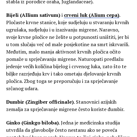
stabla iz porodice oraha, Juglandaceae).
Bijeli (Allium sativum)
i
crveni luk (Alium cepa)
.
Pločaste krvne stanice, koje sudjeluju u stvaranju krvnih
ugrušaka, sudjeluju i u izazivanju migrene. Naravno,
svoje krvne pločice ne želite u potpunosti uništiti, jer bi
u tom slučaju već od male posjekotine na smrt iskrvarili.
Međutim, malo manja aktivnost krvnih pločica očito
pomaže u sprječavanju migrene. Naturopati predlažu
jedenje većih količina bijelog i crvenog luka, zato što te
biljke razrjeđuju krv i tako ometaju djelovanje krvnih
pločica. Zbog toga se preporučuju i za sprječavanje
srčanog udara.
Đumbir (Zingiber officinale)
. Stanovnici azijskih
zemalja za sprječavanje migrene često koriste đumbir.
Ginko (Ginkgo biloba)
. Jedna je medicinska studija
utvrdila da glavobolje često nestanu ako se poveća