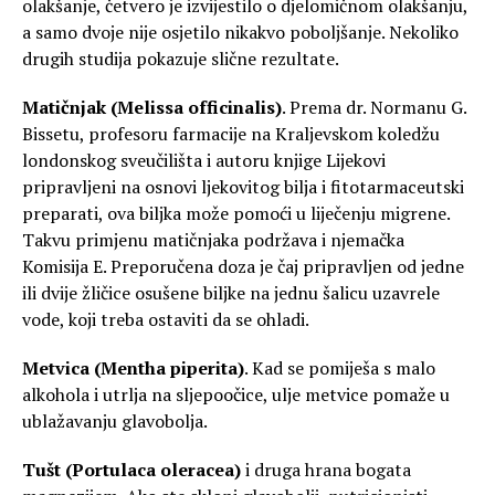
olakšanje, četvero je izvijestilo o djelomičnom olakšanju,
a samo dvoje nije osjetilo nikakvo poboljšanje. Nekoliko
drugih studija pokazuje slične rezultate.
Matičnjak (Melissa officinalis)
. Prema dr. Normanu G.
Bissetu, profesoru farmacije na Kraljevskom koledžu
londonskog sveučilišta i autoru knjige Lijekovi
pripravljeni na osnovi ljekovitog bilja i fitotarmaceutski
preparati, ova biljka može pomoći u liječenju migrene.
Takvu primjenu matičnjaka podržava i njemačka
Komisija E. Preporučena doza je čaj pripravljen od jedne
ili dvije žličice osušene biljke na jednu šalicu uzavrele
vode, koji treba ostaviti da se ohladi.
Metvica (Mentha piperita)
. Kad se pomiješa s malo
alkohola i utrlja na sljepoočice, ulje metvice pomaže u
ublažavanju glavobolja.
Tušt (Portulaca oleracea)
i druga hrana bogata