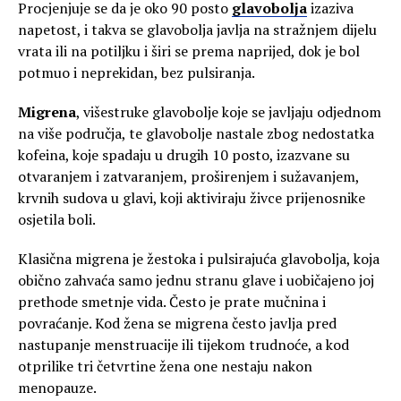
Procjenjuje se da je oko 90 posto
glavobolja
izaziva
napetost, i takva se glavobolja javlja na stražnjem dijelu
vrata ili na potiljku i širi se prema naprijed, dok je bol
potmuo i neprekidan, bez pulsiranja.
Migrena
, višestruke glavobolje koje se javljaju odjednom
na više područja, te glavobolje nastale zbog nedostatka
kofeina, koje spadaju u drugih 10 posto, izazvane su
otvaranjem i zatvaranjem, proširenjem i sužavanjem,
krvnih sudova u glavi, koji aktiviraju živce prijenosnike
osjetila boli.
Klasična migrena je žestoka i pulsirajuća glavobolja, koja
obično zahvaća samo jednu stranu glave i uobičajeno joj
prethode smetnje vida. Često je prate mučnina i
povraćanje. Kod žena se migrena često javlja pred
nastupanje menstruacije ili tijekom trudnoće, a kod
otprilike tri četvrtine žena one nestaju nakon
menopauze.