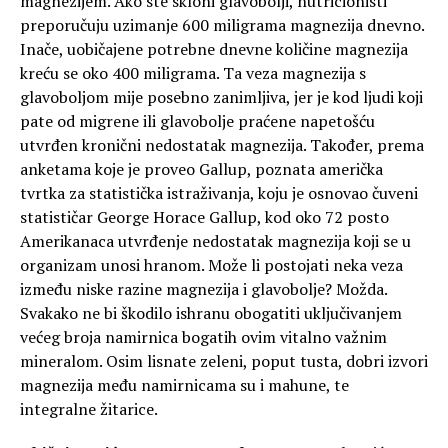
magnezijem. Ako ste skloni glavobolji, nutricionisti
preporučuju uzimanje 600 miligrama magnezija dnevno.
Inače, uobičajene potrebne dnevne količine magnezija
kreću se oko 400 miligrama. Ta veza magnezija s
glavoboljom mije posebno zanimljiva, jer je kod ljudi koji
pate od migrene ili glavobolje praćene napetošću
utvrđen kronični nedostatak magnezija. Također, prema
anketama koje je proveo Gallup, poznata američka
tvrtka za statistička istraživanja, koju je osnovao čuveni
statističar George Horace Gallup, kod oko 72 posto
Amerikanaca utvrđenje nedostatak magnezija koji se u
organizam unosi hranom. Može li postojati neka veza
između niske razine magnezija i glavobolje? Možda.
Svakako ne bi škodilo ishranu obogatiti uključivanjem
većeg broja namirnica bogatih ovim vitalno važnim
mineralom. Osim lisnate zeleni, poput tusta, dobri izvori
magnezija među namirnicama su i mahune, te
integralne žitarice.