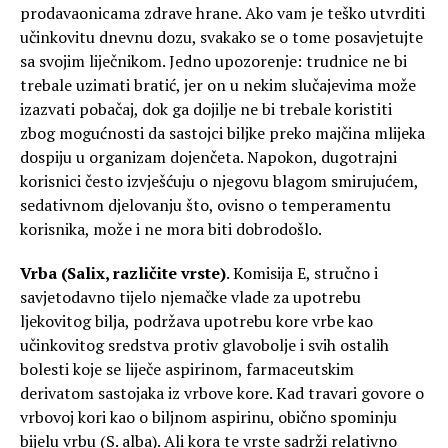
prodavaonicama zdrave hrane. Ako vam je teško utvrditi
učinkovitu dnevnu dozu, svakako se o tome posavjetujte
sa svojim liječnikom. Jedno upozorenje: trudnice ne bi
trebale uzimati bratić, jer on u nekim slučajevima može
izazvati pobačaj, dok ga dojilje ne bi trebale koristiti
zbog mogućnosti da sastojci biljke preko majčina mlijeka
dospiju u organizam dojenčeta. Napokon, dugotrajni
korisnici često izvješćuju o njegovu blagom smirujućem,
sedativnom djelovanju što, ovisno o temperamentu
korisnika, može i ne mora biti dobrodošlo.
Vrba (Salix, različite vrste)
. Komisija E, stručno i
savjetodavno tijelo njemačke vlade za upotrebu
ljekovitog bilja, podržava upotrebu kore vrbe kao
učinkovitog sredstva protiv glavobolje i svih ostalih
bolesti koje se liječe aspirinom, farmaceutskim
derivatom sastojaka iz vrbove kore. Kad travari govore o
vrbovoj kori kao o biljnom aspirinu, obično spominju
bijelu vrbu (S. alba). Ali kora te vrste sadrži relativno