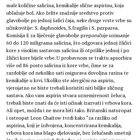
male količine salicina, kemikalije slične aspirinu, koja
ublažuje bol. Ako želite snažnije sredstvo protiv
glavobolje po jednoj šalici čaja, neke druge vrste vrbe su
učinkovitije: S. daphnoides, S.fragilis i S. purparea.
Komisija E za liječenje glavobolje preporučuje uzimanje
60 do 120 miligrama salicina, što odgovara jednoj žličici
kore s visokim sastavom salicina ili otprilike jednoj i po
žličici kore bijele vrbe. U probavnom se traktu apsorbira
više od 86 posto salicina iz kore vrbe, čime se za
razdoblje od nekoliko sati osigurava dovoljna razina te
kemikalije u krvi. Ukoliko ste alergični na aspirin,
vjerojatno ne biste trebali koristiti niti biljke sličnog
sastava. Ako vam aspirin stvara uznemirenost želuca,
trebali biste znati da će isti učinak izazvati i vrbova kora.
Ali opet, možda i ne mora biti tako. Britanski naturopat
i osteopat Leon Chaitow tvrdi kako “za razliku od
aspirina, koji je izdvojena, koncentrirana kemikalija,
vrbova kora ima blago djelovanje, bez želučanih smetnji