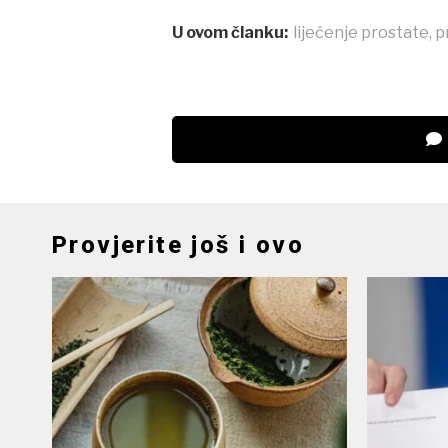
U ovom članku:
liječenje prostate
,
p
Provjerite još i ovo