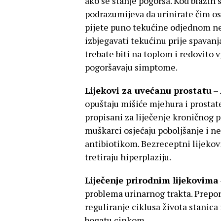
ako se stanje pogorša. Kod blaži
podrazumijeva da urinirate čim osj
pijete puno tekućine odjednom ne
izbjegavati tekućinu prije spavanj
trebate biti na toplom i redovito v
pogoršavaju simptome.
Lijekovi za uvećanu prostatu
– 
opuštaju mišiće mjehura i prostate
propisani za liječenje kroničnog p
muškarci osjećaju poboljšanje i n
antibiotikom. Bezreceptni lijekov
tretiraju hiperplaziju.
Liječenje prirodnim lijekovima
problema urinarnog trakta. Preporu
reguliranje ciklusa života stanica 
bogatu cinkom.