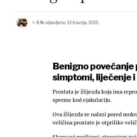
>
S N
objavljeno
13 travnja, 2015
Benigno povećanje p
simptomi, liječenje 
Prostata je žlijezda koja ima repr
sperme kod ejakulaciju.
Ova žlijezda se nalazi pored mokr
veličina prostate je otprilike velič
Skoro svi muškarci, starenjem na