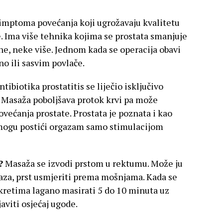
imptoma povećanja koji ugrožavaju kvalitetu
e. Ima više tehnika kojima se prostata smanjuje
ne, neke više. Jednom kada se operacija obavi
o ili sasvim povlače.
ntibiotika prostatitis se liječio isključivo
 Masaža poboljšava protok krvi pa može
većanja prostate. Prostata je poznata i kao
 mogu postići orgazam samo stimulacijom
?
Masaža se izvodi prstom u rektumu. Može ju
laza, prst usmjeriti prema mošnjama. Kada se
kretima lagano masirati 5 do 10 minuta uz
aviti osjećaj ugode.