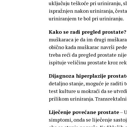
uključuju teškoće pri uriniranju, s
ispražnjen nakon uriniranja, česta
uriniranjem te bol pri uriniranju.
Kako se radi pregled prostate?
muškaraca je da im drugi muškarac 
obično kada muškarac navrši pedese
treba reći da pregled prostate nij
ispituje veličinu prostate kroz re
Dijagnoza hiperplazije prostat
detaljno stanje, moguće je raditi t
test kulture u mokraći da se utvrd
prilikom uriniranja. Transrektalni
Liječenje povećane prostate
– U
simptomi, onda se liječenje sastoj