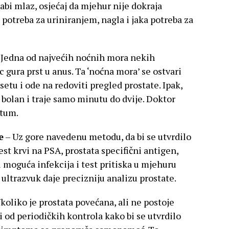
labi mlaz, osjećaj da mjehur nije dokraja
 potreba za uriniranjem, nagla i jaka potreba za
Jedna od najvećih noćnih mora nekih
gura prst u anus. Ta ‘noćna mora’ se ostvari
tu i ode na redoviti pregled prostate. Ipak,
e bolan i traje samo minutu do dvije. Doktor
ktum.
e
– Uz gore navedenu metodu, da bi se utvrdilo
est krvi na PSA, prostata specifični antigen,
i moguća infekcija i test pritiska u mjehuru
 ultrazvuk daje precizniju analizu prostate.
koliko je prostata povećana, ali ne postoje
i od periodičkih kontrola kako bi se utvrdilo