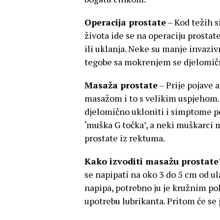
Operacija prostate
– Kod težih s
života ide se na operaciju prostat
ili uklanja. Neke su manje invaziv
tegobe sa mokrenjem se djelomičn
Masaža prostate
– Prije pojave a
masažom i to s velikim uspjehom.
djelomično ukloniti i simptome po
‘muška G točka’, a neki muškarci
prostate iz rektuma.
Kako izvoditi masažu prostate
se napipati na oko 3 do 5 cm od u
napipa, potrebno ju je kružnim po
upotrebu lubrikanta. Pritom će se j