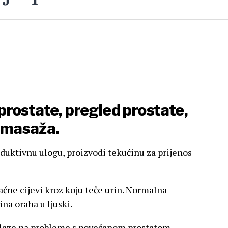
rostate, pregled prostate,
i masaža.
oduktivnu ulogu, proizvodi tekućinu za prijenos
aćne cijevi kroz koju teče urin. Normalna
ina oraha u ljuski.
ilaze na probleme s povećanom prostatom.