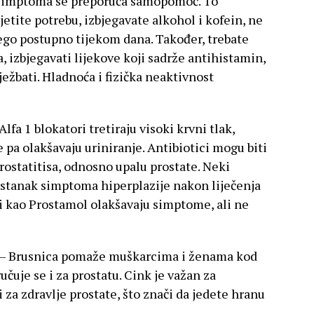
h simptoma se preporuča samopomoć. To
etite potrebu, izbjegavate alkohol i kofein, ne
go postupno tijekom dana. Također, trebate
a, izbjegavati lijekove koji sadrže antihistamin,
ježbati. Hladnoća i fizička neaktivnost
Alfa 1 blokatori tretiraju visoki krvni tlak,
 pa olakšavaju uriniranje. Antibiotici mogu biti
rostatitisa, odnosno upalu prostate. Neki
estanak simptoma hiperplazije nakon liječenja
i kao Prostamol olakšavaju simptome, ali ne
– Brusnica pomaže muškarcima i ženama kod
čuje se i za prostatu. Cink je važan za
i za zdravlje prostate, što znači da jedete hranu