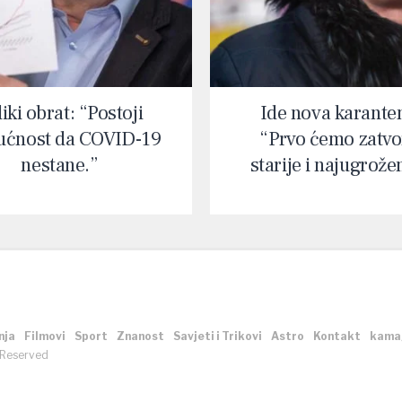
iki obrat: “Postoji
Ide nova karante
ćnost da COVID-19
“Prvo ćemo zatvor
nestane.”
starije i najugrože
nja
Filmovi
Sport
Znanost
Savjeti i Trikovi
Astro
Kontakt
kama
 Reserved