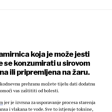
amirnica koja je može jesti
e se konzumirati u sirovom
na ili pripremljena na žaru.
akodnevnu prehranu možete tijelu dati dodatnu
moći vas zaštititi od bolesti.
om
jer je izvrsna za usporavanje procesa starenja
sa i vlakana te vode. Sve to istjeruje toksine,