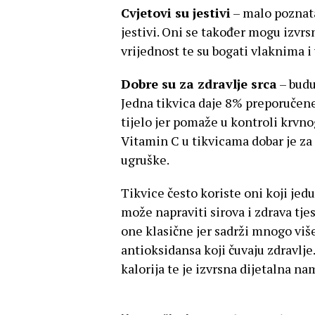
Cvjetovi su jestivi
– malo poznata
jestivi. Oni se također mogu izvrs
vrijednost te su bogati vlaknima 
Dobre su za zdravlje srca
– buduć
Jedna tikvica daje 8% preporučene
tijelo jer pomaže u kontroli krvnog
Vitamin C u tikvicama dobar je za 
ugruške.
Tikvice često koriste oni koji jedu
može napraviti sirova i zdrava tje
one klasične jer sadrži mnogo više
antioksidansa koji čuvaju zdravlje
kalorija te je izvrsna dijetalna na