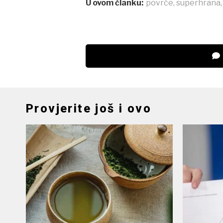
U ovom članku:
povrće
,
superhrana
Provjerite još i ovo