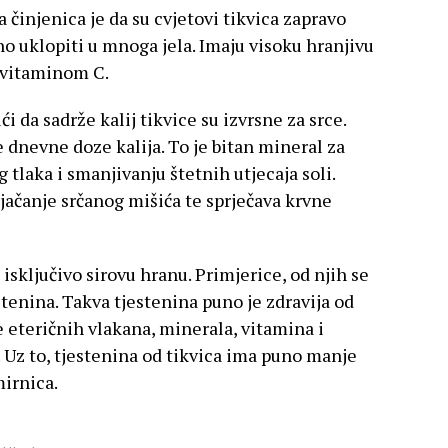
 činjenica je da su cvjetovi tikvica zapravo
no uklopiti u mnoga jela. Imaju visoku hranjivu
i vitaminom C.
i da sadrže kalij tikvice su izvrsne za srce.
 dnevne doze kalija. To je bitan mineral za
 tlaka i smanjivanju štetnih utjecaja soli.
jačanje srčanog mišića te sprječava krvne
 isključivo sirovu hranu. Primjerice, od njih se
stenina. Takva tjestenina puno je zdravija od
 eteričnih vlakana, minerala, vitamina i
. Uz to, tjestenina od tikvica ima puno manje
mirnica.