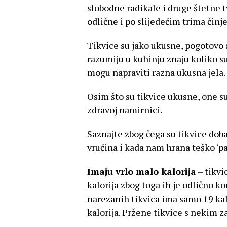
slobodne radikale i druge štetne tva
odlične i po slijedećim trima čin
Tikvice su jako ukusne, pogotovo a
razumiju u kuhinju znaju koliko su
mogu napraviti razna ukusna jela.
Osim što su tikvice ukusne, one su
zdravoj namirnici.
Saznajte zbog čega su tikvice dob
vrućina i kada nam hrana teško ‘pa
Imaju vrlo malo kalorija
– tikvi
kalorija zbog toga ih je odlično ko
narezanih tikvica ima samo 19 kal
kalorija. Pržene tikvice s nekim z