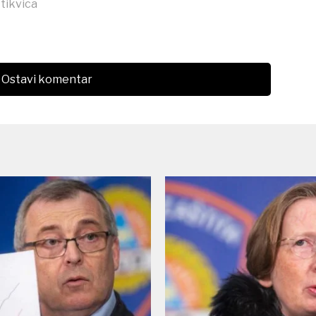
,
tikvica
Ostavi komentar