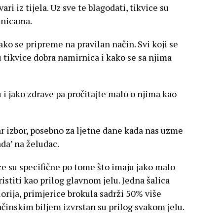
ri iz tijela. Uz sve te blagodati, tikvice su
jenicama.
ko se pripreme na pravilan način. Svi koji se
 tikvice dobra namirnica i kako se sa njima
 i jako zdrave pa pročitajte malo o njima kao
ar izbor, posebno za ljetne dane kada nas uzme
da’ na želudac.
ce su specifične po tome što imaju jako malo
ristiti kao prilog glavnom jelu. Jedna šalica
orija, primjerice brokula sadrži 50% više
ačinskim biljem izvrstan su prilog svakom jelu.