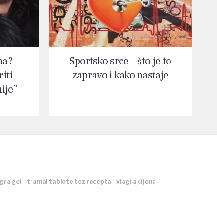
na?
Sportsko srce – što je to
iti
zapravo i kako nastaje
nije”
gra gel
tramal tablete bez recepta
viagra cijena