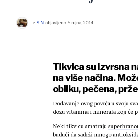
>
S N
objavljeno
5 rujna, 2014
Tikvica su izvrsna n
na više načina. Mož
obliku, pečena, prže
Dodavanje ovog povrća u svoju sv
dozu vitamina i minerala koji će po
Neki tikvicu smatraju
superhran
budući da sadrži mnogo antioksidan