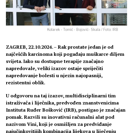
Kolarek - Tomić - Bojović- Skala / Foto: IRB
ZAGREB, 22.10.2024. – Rak prostate jedan je od
najčešćih karcinoma koji pogađaju muškarce diljem
svijeta. Iako su dostupne terapije značajno
napredovale, veliki izazov ostaje spriječiti
napredovanje bolesti u njezin najopasniji,
rezistentni oblik.
U odgovoru na taj izazov, multidisciplinarni tim
istraživača i liječnika, predvođen znanstvenicima
Instituta Ruđer Bošković (IRB), postigao je značajan
pomak. Razvili su inovativni računalni alat pod
nazivom Vini, koji je osmišljen za predviđanje
najučinkovitijih kombinacija lijekova u liječenju