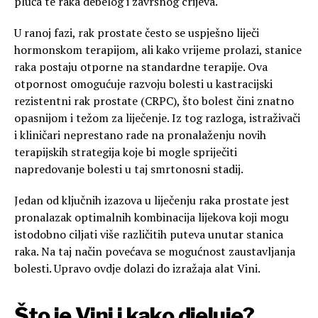
pluća te raka debelog i završnog crijeva.
U ranoj fazi, rak prostate često se uspješno liječi
hormonskom terapijom, ali kako vrijeme prolazi, stanice
raka postaju otporne na standardne terapije. Ova
otpornost omogućuje razvoju bolesti u kastracijski
rezistentni rak prostate (CRPC), što bolest čini znatno
opasnijom i težom za liječenje. Iz tog razloga, istraživači
i kliničari neprestano rade na pronalaženju novih
terapijskih strategija koje bi mogle spriječiti
napredovanje bolesti u taj smrtonosni stadij.
Jedan od ključnih izazova u liječenju raka prostate jest
pronalazak optimalnih kombinacija lijekova koji mogu
istodobno ciljati više različitih puteva unutar stanica
raka. Na taj način povećava se mogućnost zaustavljanja
bolesti. Upravo ovdje dolazi do izražaja alat Vini.
Što je Vini i kako djeluje?