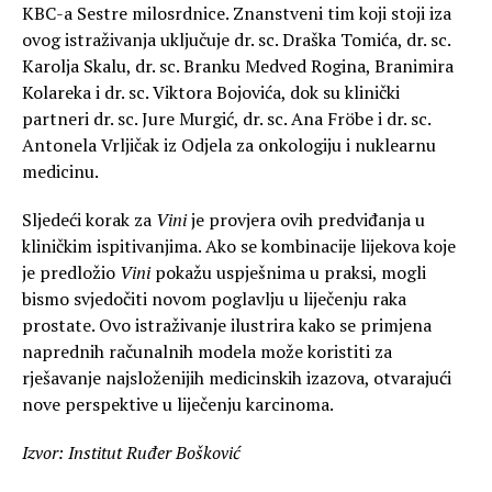
KBC-a Sestre milosrdnice. Znanstveni tim koji stoji iza
ovog istraživanja uključuje dr. sc. Draška Tomića, dr. sc.
Karolja Skalu, dr. sc. Branku Medved Rogina, Branimira
Kolareka i dr. sc. Viktora Bojovića, dok su klinički
partneri dr. sc. Jure Murgić, dr. sc. Ana Fröbe i dr. sc.
Antonela Vrljičak iz Odjela za onkologiju i nuklearnu
medicinu.
Sljedeći korak za
Vini
je provjera ovih predviđanja u
kliničkim ispitivanjima. Ako se kombinacije lijekova koje
je predložio
Vini
pokažu uspješnima u praksi, mogli
bismo svjedočiti novom poglavlju u liječenju raka
prostate. Ovo istraživanje ilustrira kako se primjena
naprednih računalnih modela može koristiti za
rješavanje najsloženijih medicinskih izazova, otvarajući
nove perspektive u liječenju karcinoma.
Izvor: Institut Ruđer Bošković