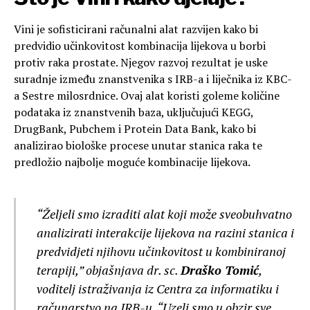
Vini je sofisticirani računalni alat razvijen kako bi
predvidio učinkovitost kombinacija lijekova u borbi
protiv raka prostate. Njegov razvoj rezultat je uske
suradnje između znanstvenika s IRB-a i liječnika iz KBC-
a Sestre milosrdnice. Ovaj alat koristi goleme količine
podataka iz znanstvenih baza, uključujući KEGG,
DrugBank, Pubchem i Protein Data Bank, kako bi
analizirao biološke procese unutar stanica raka te
predložio najbolje moguće kombinacije lijekova.
“Željeli smo izraditi alat koji može sveobuhvatno
analizirati interakcije lijekova na razini stanica i
predvidjeti njihovu učinkovitost u kombiniranoj
terapiji,” objašnjava dr. sc.
Draško Tomić
,
voditelj istraživanja iz Centra za informatiku i
računarstvo na IRB-u. “Uzeli smo u obzir sve