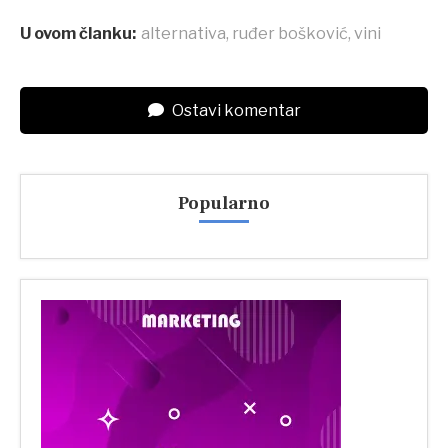
U ovom članku:
alternativa
,
ruđer bošković
,
vini
Ostavi komentar
Popularno