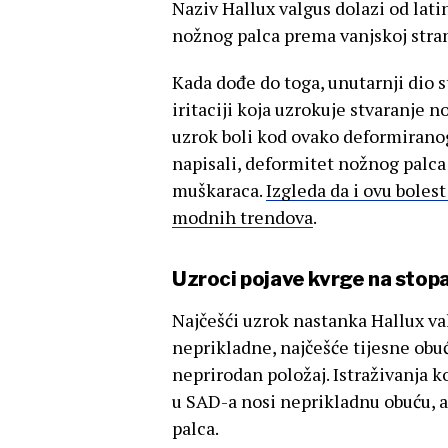
Naziv Hallux valgus dolazi od lati
nožnog palca prema vanjskoj stra
Kada dođe do toga, unutarnji dio 
iritaciji koja uzrokuje stvaranje n
uzrok boli kod ovako deformirano
napisali, deformitet nožnog palca
muškaraca.
Izgleda da i ovu boles
modnih trendova
.
Uzroci pojave kvrge na stop
Najčešći uzrok nastanka Hallux va
neprikladne, najčešće tijesne obuće
neprirodan položaj. Istraživanja 
u SAD-a nosi neprikladnu obuću, a
palca.