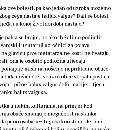
tanka ove bolesti, pa kao jedan od uzroka možemo
zbog čega nastaje hallux valgus? Dali se bolest
jeđa i u kojoj životnoj dobi nastaje?
 palca su brojni, no ako ih želimo podijeliti
vanjski i unutarnji uzročnici za pojavu
e na glavicu prve metatarzalne kosti ne hvataju
irali, ona je osobito podložna utjecaju
e ponajpije misli na nošenje neprikladne obuće.
 tada mišići i tetive iz okolice stopala postaju
voja tipične halux valgus deformacije. Utjecaj
tanku halux valgusa.
ijetka u nekim kulturama, na primjer kod
ošenja obuće smanjuje mogućnost nastanka
 da puno osoba bez tegoba koristi modernu i
i unutarnji čimbenici koji su specifični za svaku