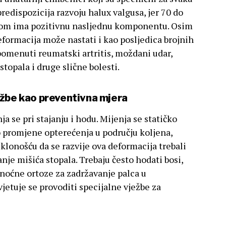
redispozicija razvoju halux valgusa, jer 70 do
jom ima pozitivnu nasljednu komponentu. Osim
eformacija može nastati i kao posljedica brojnih
spomenuti reumatski artritis, moždani udar,
stopala i druge slične bolesti.
ežbe kao preventivna mjera
a se pri stajanju i hodu. Mijenja se statičko
o promjene opterećenja u području koljena,
sklonošću da se razvije ova deformacija trebali
anje mišića stopala. Trebaju često hodati bosi,
i noćne ortoze za zadržavanje palca u
jetuje se provoditi specijalne vježbe za