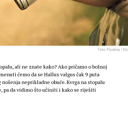
Foto: Pixabay / St
stopalu, ali ne znate kako? Ako pričamo o bolnoj
pomenuti ćemo da se Hallux valgus čak 9 puta
og nošenja neprikladne obuće. K
vrga na stopalu
pa da vidimo što učiniti i kako se riješiti