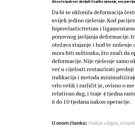
Ako ste ipak već oboljeli i tražite rješenje, evo par ri
Da bi se uklonila deformacija čes
uvijek jedino rješenje. Kod pacij
hiperelasticitetom i ligamentarn
ponovnog javljanja deformacije. In
otežava stajanje i hod te nošenje 
mora biti suštinska, što znači da 
deformacije. Nije rješenje samo uk
već u cijelosti restaurirati prednji
indikacija i metoda minimaliziraju
vrlo velik i različit je, ovisno o m
relativno dug, i traje 4 tjedna ras
6 do 10 tjedana nakon operacije.
U ovom članku:
Hallux valgus
,
stopal