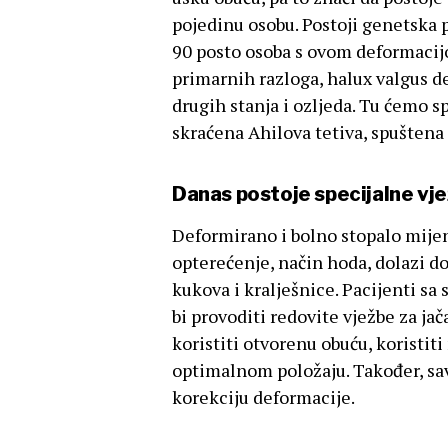
pojedinu osobu. Postoji genetska p
90 posto osoba s ovom deformaci
primarnih razloga, halux valgus d
drugih stanja i ozljeda. Tu ćemo 
skraćena Ahilova tetiva, spuštena 
Danas postoje specijalne vj
Deformirano i bolno stopalo mijenj
opterećenje, način hoda, dolazi d
kukova i kralješnice. Pacijenti sa 
bi provoditi redovite vježbe za jač
koristiti otvorenu obuću, koristit
optimalnom položaju. Također, sav
korekciju deformacije.