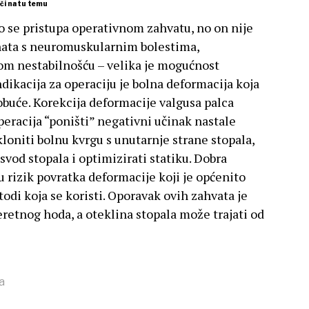
ječi na tu temu
to se pristupa operativnom zahvatu, no on nije
enata s neuromuskularnim bolestima,
om nestabilnošću – velika je mogućnost
dikacija za operaciju je bolna deformacija koja
obuće. Korekcija deformacije valgusa palca
operacija “poništi” negativni učinak nastale
loniti bolnu kvrgu s unutarnje strane stopala,
 svod stopala i optimizirati statiku. Dobra
 rizik povratka deformacije koji je općenito
etodi koja se koristi. Oporavak ovih zahvata je
teretnog hoda, a oteklina stopala može trajati od
a