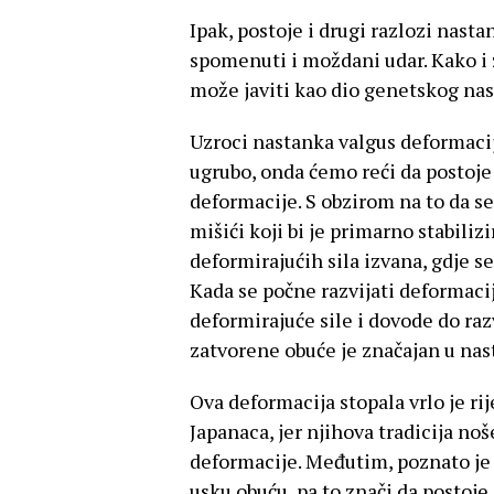
Ipak, postoje i drugi razlozi nas
spomenuti i moždani udar. Kako i 
može javiti kao dio genetskog nasl
Uzroci nastanka valgus deformacije
ugrubo, onda ćemo reći da postoje 
deformacije. S obzirom na to da s
mišići koji bi je primarno stabiliz
deformirajućih sila izvana, gdje s
Kada se počne razvijati deformacija
deformirajuće sile i dovode do raz
zatvorene obuće je značajan u nas
Ova deformacija stopala vrlo je r
Japanaca, jer njihova tradicija n
deformacije. Međutim, poznato je
usku obuću, pa to znači da postoje 