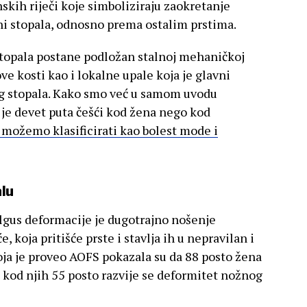
nskih riječi koje simboliziraju zaokretanje
ni stopala, odnosno prema ostalim prstima.
stopala postane podložan stalnoj mehaničkoj
ove kosti kao i lokalne upale koja je glavni
g stopala. Kako smo već u samom uvodu
 je devet puta češći kod žena nego kod
t možemo klasificirati kao bolest mode i
alu
lgus deformacije je dugotrajno nošenje
, koja pritišće prste i stavlja ih u nepravilan i
koja je proveo AOFS pokazala su da 88 posto žena
 kod njih 55 posto razvije se deformitet nožnog