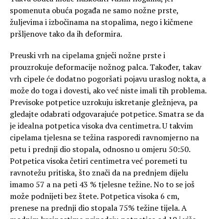
spomenuta obuća pogađa ne samo nožne prste,
žuljevima i izbočinama na stopalima, nego i kičmene
pršljenove tako da ih deformira.
Preuski vrh na cipelama gnječi nožne prste i
prouzrokuje deformacije nožnog palca. Također, takav
vrh cipele će dodatno pogoršati pojavu uraslog nokta, a
može do toga i dovesti, ako već niste imali tih problema.
Previsoke potpetice uzrokuju iskretanje gležnjeva, pa
gledajte odabrati odgovarajuće potpetice. Smatra se da
je idealna potpetica visoka dva centimetra. U takvim
cipelama tjelesna se težina rasporedi ravnomjerno na
petu i prednji dio stopala, odnosno u omjeru 50:50.
Potpetica visoka četiri centimetra već poremeti tu
ravnotežu pritiska, što znači da na prednjem dijelu
imamo 57 a na peti 43 % tjelesne težine. No to se još
može podnijeti bez štete. Potpetica visoka 6 cm,
prenese na prednji dio stopala 75% težine tijela. A