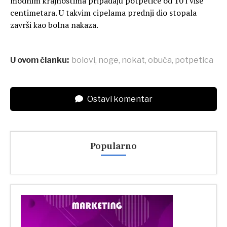
modnim krajnostima pripadaju potpetice od 10 i više
centimetara. U takvim cipelama prednji dio stopala
završi kao bolna nakaza.
U ovom članku:
bolovi
,
noge
,
nokat
,
obuća
,
potpetica
Ostavi komentar
Popularno