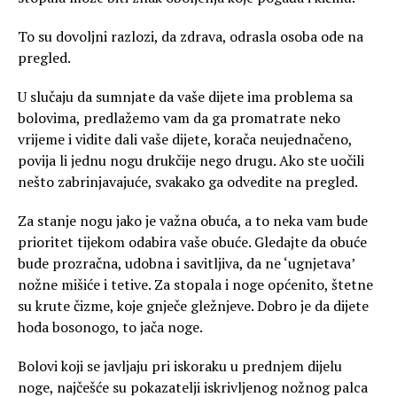
To su dovoljni razlozi, da zdrava, odrasla osoba ode na
pregled.
U slučaju da sumnjate da vaše dijete ima problema sa
bolovima, predlažemo vam da ga promatrate neko
vrijeme i vidite dali vaše dijete, korača neujednačeno,
povija li jednu nogu drukčije nego drugu. Ako ste uočili
nešto zabrinjavajuće, svakako ga odvedite na pregled.
Za stanje nogu jako je važna obuća, a to neka vam bude
prioritet tijekom odabira vaše obuće. Gledajte da obuće
bude prozračna, udobna i savitljiva, da ne ‘ugnjetava’
nožne mišiće i tetive. Za stopala i noge općenito, štetne
su krute čizme, koje gnječe gležnjeve. Dobro je da dijete
hoda bosonogo, to jača noge.
Bolovi koji se javljaju pri iskoraku u prednjem dijelu
noge, najčešće su pokazatelji iskrivljenog nožnog palca