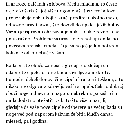
ili artroze palčanih zglobova. Među mladima, to često
osjete košarkaši, još više nogometaši. Još veće bolove
prouzrokuje nokat koji rastući prodire u okolno meso,
odnosno urasli nokat, što dovodi do upale i jakih bolova.
Važno je ispravno obrezivanje nokta, dakle ravno, a ne
polukružno. Probleme sa urastanjem noktiju dodatno
povećava preuska cipela. To je samo još jedna potvrda
koliko je odabir obuće važan.
Kada birate obuću za nositi, gledajte, u slučaju da
odabirete cipele, da one budu savitljive a ne krute.
Pomodni debeli đonovi čine cipelu krutom i teškom, a to
nikako ne odgovara zdravlju vaših stopala. Čak i u dobroj
obući noge u dnevnom naporu nabreknu, pa zašto im
onda dodatno otežati? Da bi to što više umanjili,
gledajte da vaše nove cipele odaberete na večer, kada su
noge već pod naporom kakvim će biti i idućih dana i
mjeseci, pa i godina.