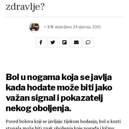
zdravlje?
>
S N
objavljeno
24 siječnja, 2015
Bol u nogama koja se javlja
kada hodate može biti jako
važan signal i pokazatelj
nekog oboljenja.
Pored bolova koji se javljaju tijekom hodanja, bol u kosti
stopala može biti znak oboljenja koje pogađa i kičmu.