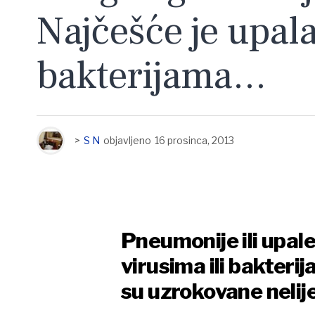
Najčešće je upal
bakterijama…
>
S N
objavljeno
16 prosinca, 2013
Pneumonije ili upal
virusima ili bakteri
su uzrokovane nelij