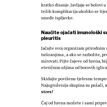
kratko disanje. Javljaju se bolovi u
težih komplikacija ukoliko se lij
smeđe ispljuvke.
Naučite ojačati imunološki sus
pleuritis
Jačajte svoj organizam prirodnim
tuširanjima , a ako se razbolite, p
mirovati. Pijte čajeve od hrena, bi
eteričnim uljima od borovih iglica
Skidajte povišenu tjelesnu tempe
Najugroženija skupina su pušači, m
stres!
Čaj od hrena možete i sami pripre