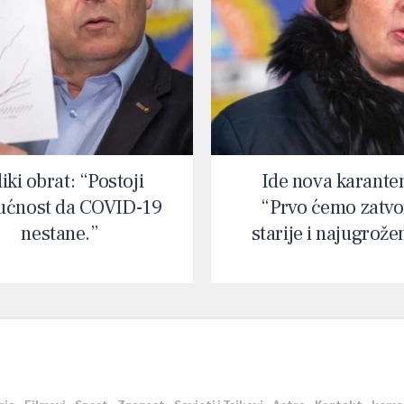
iki obrat: “Postoji
Ide nova karante
ćnost da COVID-19
“Prvo ćemo zatvor
nestane.”
starije i najugrože