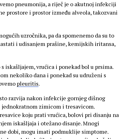
ovemo pneumonija, a riječ je o akutnoj infekciji
ne prostore i prostor između alveola, takozvani
mogućih uzročnika, pa da spomenemo da su to
 nastati i udisanjem prašine, kemijskih iritansa,
 s iskašljajem, vrućica i ponekad bol u prsima.
kom nekoliko dana i ponekad su udruženi s
 zovemo
pleuritis
.
sto razvija nakon infekcije gornjeg dišnog
 s jednokratnom zimicom i tresavicom.
esavice koju prati vrućica, bolovi pri disanju na
anjem iskašljaja i otežano disanje. Mnogi
otne dobi, mogu imati podmuklije simptome.