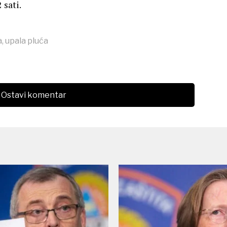
 sati.
a
,
upala pluća
Ostavi komentar