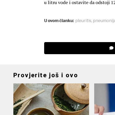
u litru vode i ostavite da odstoji 12
U ovom članku:
pleuritis
,
pneumonij
Provjerite još i ovo