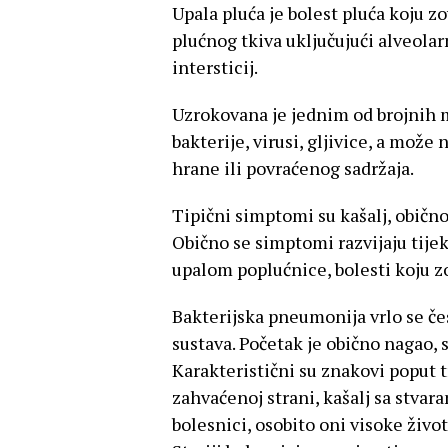
Upala pluća je bolest pluća koju z
plućnog tkiva uključujući alveolar
intersticij.
Uzrokovana je jednim od brojnih 
bakterije, virusi, gljivice, a može
hrane ili povraćenog sadržaja.
Tipični simptomi su kašalj, obično
Obično se simptomi razvijaju tije
upalom poplućnice, bolesti koju
Bakterijska pneumonija vrlo se če
sustava. Početak je obično nagao,
Karakteristični su znakovi poput tr
zahvaćenoj strani, kašalj sa stvar
bolesnici, osobito oni visoke živ