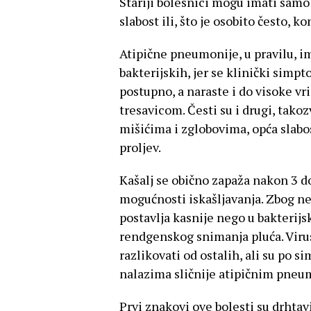
Stariji bolesnici mogu imati samo 
slabost ili, što je osobito često, ko
Atipične pneumonije, u pravilu, i
bakterijskih, jer se klinički simp
postupno, a naraste i do visoke vri
tresavicom. Česti su i drugi, tako
mišićima i zglobovima, opća slabo
proljev.
Kašalj se obično zapaža nakon 3 do
mogućnosti iskašljavanja. Zbog n
postavlja kasnije nego u bakteri
rendgenskog snimanja pluća. Vir
razlikovati od ostalih, ali su po 
nalazima sličnije atipičnim pneu
Prvi znakovi ove bolesti su drhtav