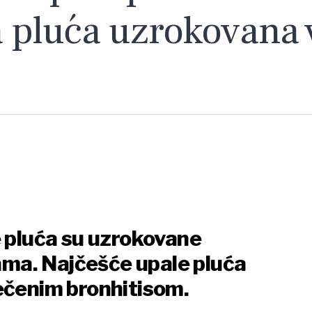
a pluća uzrokovana v
e pluća su uzrokovane
jama. Najčešće upale pluća
ečenim bronhitisom.