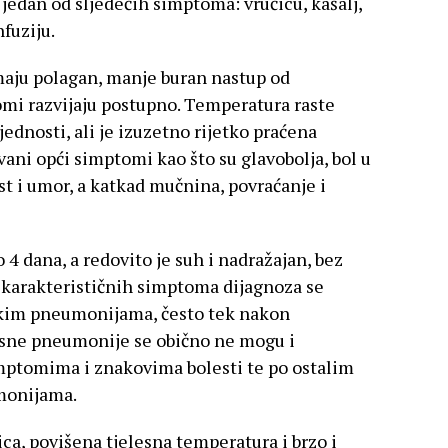
jedan od sljedećih simptoma: vrućicu, kašalj,
nfuziju.
maju polagan, manje buran nastup od
tomi razvijaju postupno. Temperatura raste
jednosti, ali je izuzetno rijetko praćena
zvani opći simptomi kao što su glavobolja, bol u
st i umor, a katkad mučnina, povraćanje i
 4 dana, a redovito je suh i nadražajan, bez
ekarakterističnih simptoma dijagnoza se
jskim pneumonijama, često tek nakon
usne pneumonije se obično ne mogu i
simptomima i znakovima bolesti te po ostalim
monijama.
ica, povišena tjelesna temperatura i brzo i