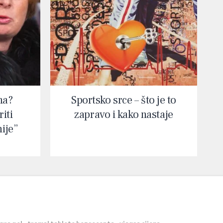
na?
Sportsko srce – što je to
iti
zapravo i kako nastaje
nije”