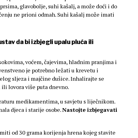
 prsima, glavobolje, suhi kašalj, a može doći i do
ečenju ne prioni odmah. Suhi kašalj može imati
tav da bi izbjegli upalu pluća ili
 sokovima, voćem, čajevima, hladnim pranjima i
rvenstveno je potrebno ležati u krevetu i
jelog sljeza i majčine dušice. Inhalirajte se
 ili lovora više puta dnevno.
raturu medikamentima, u savjetu s liječnikom.
ala djeca i starije osobe.
Nastojte izbjegavati
miti od 30 grama korijenja hrena kojeg stavite