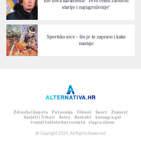
Ide nova karantena? “Prvo ćemo zatvoriti
starije i najugroženije”
Sportsko srce – što je to zapravo i kako
nastaje
Zdravlje i ljepota
Putovanja
Filmovi
Sport
Znanost
Savjeti i Trikovi
Astro
Kontakt
kamagra gel
tramal tablete bez recepta
viagra cijena
© Copyright 2024, All Rights Reserved