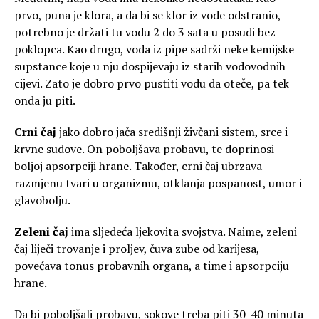
prvo, puna je klora, a da bi se klor iz vode odstranio,
potrebno je držati tu vodu 2 do 3 sata u posudi bez
poklopca. Kao drugo, voda iz pipe sadrži neke kemijske
supstance koje u nju dospijevaju iz starih vodovodnih
cijevi. Zato je dobro prvo pustiti vodu da oteče, pa tek
onda ju piti.
Crni čaj
jako dobro jača središnji živčani sistem, srce i
krvne sudove. On poboljšava probavu, te doprinosi
boljoj apsorpciji hrane. Također, crni čaj ubrzava
razmjenu tvari u organizmu, otklanja pospanost, umor i
glavobolju.
Zeleni čaj
ima sljedeća ljekovita svojstva. Naime, zeleni
čaj liječi trovanje i proljev, čuva zube od karijesa,
povećava tonus probavnih organa, a time i apsorpciju
hrane.
Da bi poboljšali probavu, sokove treba piti 30-40 minuta