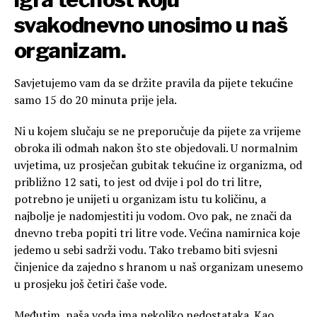
svakodnevno unosimo u naš
organizam.
Savjetujemo vam da se držite pravila da pijete tekućine
samo 15 do 20 minuta prije jela.
Ni u kojem slučaju se ne preporučuje da pijete za vrijeme
obroka ili odmah nakon što ste objedovali. U normalnim
uvjetima, uz prosječan gubitak tekućine iz organizma, od
približno 12 sati, to jest od dvije i pol do tri litre,
potrebno je unijeti u organizam istu tu količinu, a
najbolje je nadomjestiti ju vodom. Ovo pak, ne znači da
dnevno treba popiti tri litre vode. Većina namirnica koje
jedemo u sebi sadrži vodu. Tako trebamo biti svjesni
činjenice da zajedno s hranom u naš organizam unesemo
u prosjeku još četiri čaše vode.
Međutim, naša voda ima nekoliko nedostataka. Kao