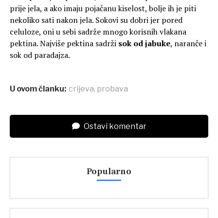
prije jela, a ako imaju pojačanu kiselost, bolje ih je piti
nekoliko sati nakon jela. Sokovi su dobri jer pored
celuloze, oni u sebi sadrže mnogo korisnih vlakana
pektina. Najviše pektina sadrži
sok od jabuke
, naranče i
sok od paradajza.
U ovom članku:
crijeva
,
probava
Ostavi komentar
Popularno