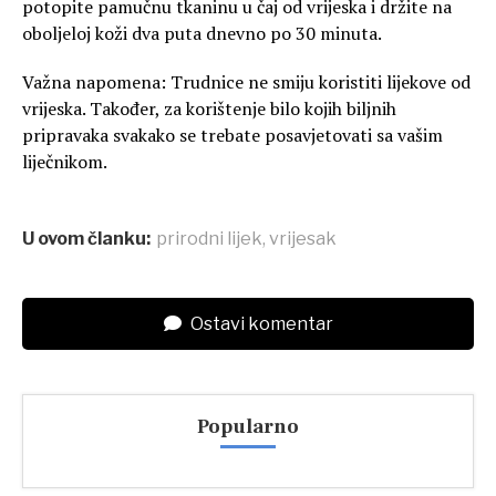
potopite pamučnu tkaninu u čaj od vrijeska i držite na
oboljeloj koži dva puta dnevno po 30 minuta.
Važna napomena: Trudnice ne smiju koristiti lijekove od
vrijeska. Također, za korištenje bilo kojih biljnih
pripravaka svakako se trebate posavjetovati sa vašim
liječnikom.
U ovom članku:
prirodni lijek
,
vrijesak
Ostavi komentar
Popularno