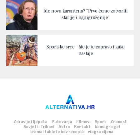
Ide nova karantena? “Prvo ćemo zatvoriti
starije i najugroženije”
Sportsko srce – što je to zapravo i kako
nastaje
Zdravlje i ljepota
Putovanja
Filmovi
Sport
Znanost
Savjeti i Trikovi
Astro
Kontakt
kamagra gel
tramal tablete bez recepta
viagra cijena