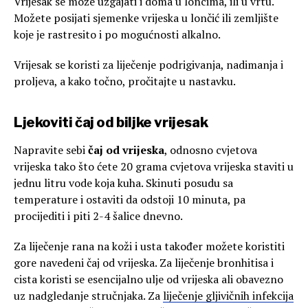
Vrijesak se može uzgajati i doma u loncima, ili u vrtu.
Možete posijati sjemenke vrijeska u lončić ili zemljište
koje je rastresito i po mogućnosti alkalno.
Vrijesak se koristi za liječenje podrigivanja, nadimanja i
proljeva, a kako točno, pročitajte u nastavku.
Ljekoviti čaj od biljke vrijesak
Napravite sebi
čaj od vrijeska
, odnosno cvjetova
vrijeska tako što ćete 20 grama cvjetova vrijeska staviti u
jednu litru vode koja kuha. Skinuti posudu sa
temperature i ostaviti da odstoji 10 minuta, pa
procijediti i piti 2-4 šalice dnevno.
Za liječenje rana na koži i usta također možete koristiti
gore navedeni čaj od vrijeska. Za liječenje bronhitisa i
cista koristi se esencijalno ulje od vrijeska ali obavezno
uz nadgledanje stručnjaka. Za
liječenje gljivičnih infekcija