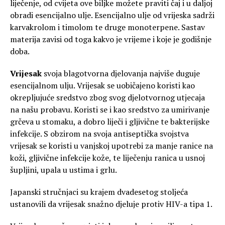
liječenje, od cvijeta ove biljke možete praviti čaj i u daljoj
obradi esencijalno ulje. Esencijalno ulje od vrijeska sadrži
karvakrolom i timolom te druge monoterpene. Sastav
materija zavisi od toga kakvo je vrijeme i koje je godišnje
doba.
Vrijesak
svoja blagotvorna djelovanja najviše duguje
esencijalnom ulju. Vrijesak se uobičajeno koristi kao
okrepljujuće sredstvo zbog svog djelotvornog utjecaja
na našu probavu. Koristi se i kao sredstvo za umirivanje
grčeva u stomaku, a dobro liječi i gljivične te bakterijske
infekcije. S obzirom na svoja antiseptička svojstva
vrijesak se koristi u vanjskoj upotrebi za manje ranice na
koži, gljivične infekcije kože, te liječenju ranica u usnoj
šupljini, upala u ustima i grlu.
Japanski stručnjaci su krajem dvadesetog stoljeća
ustanovili da vrijesak snažno djeluje protiv HIV-a tipa 1.