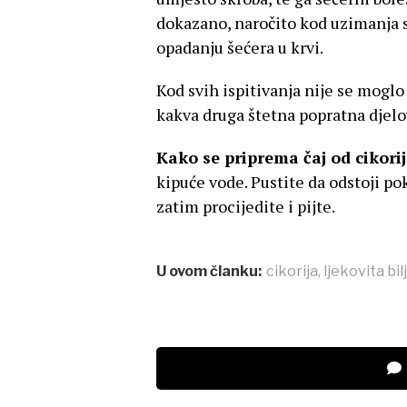
dokazano, naročito kod uzimanja sv
opadanju šećera u krvi.
Kod svih ispitivanja nije se moglo 
kakva druga štetna popratna djelo
Kako se priprema čaj od cikori
kipuće vode. Pustite da odstoji p
zatim procijedite i pijte.
U ovom članku:
cikorija
,
ljekovita bil