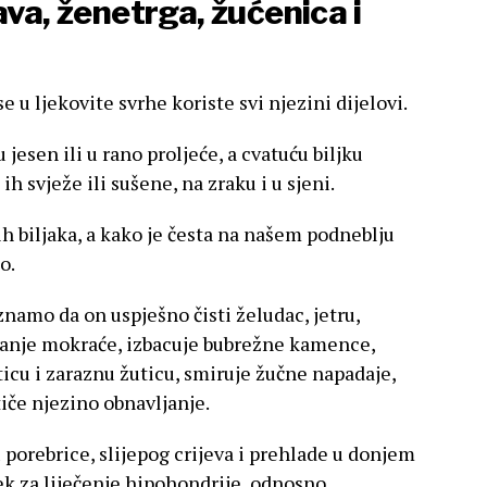
ava, ženetrga, žućenica i
 se u ljekovite svrhe koriste svi njezini dijelovi.
jesen ili u rano proljeće, a cvatuću biljku
h svježe ili sušene, na zraku i u sjeni.
ih biljaka, a kako je česta na našem podneblju
o.
o znamo da on uspješno čisti želudac, jetru,
ivanje mokraće, izbacuje bubrežne kamence,
ticu i zaraznu žuticu, smiruje žučne napadaje,
otiče njezino obnavljanje.
u porebrice, slijepog crijeva i prehlade u donjem
ijek za liječenje hipohondrije, odnosno