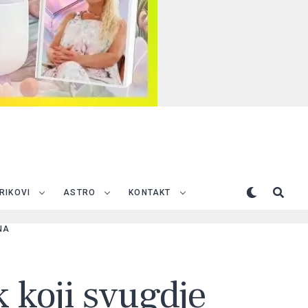
TRIKOVI
ASTRO
KONTAKT
NA
k koji svugdje