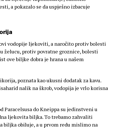
esti, a pokazalo se da uspješno izbacuje
orija
ovi vodopije ljekoviti, a naročito protiv bolesti
 u želucu, protiv povratne groznice, bolesti
list ove biljke dobra je hrana u našem
cikorija, poznata kao ukusni dodatak za kavu.
isaharid nalik na škrob, vodopija je vrlo korisna
 od Paracelsusa do Kneippa su jedinstveni u
dna ljekovita biljka. To trebamo zahvaliti
biljka obiluje, a u prvom redu mislimo na