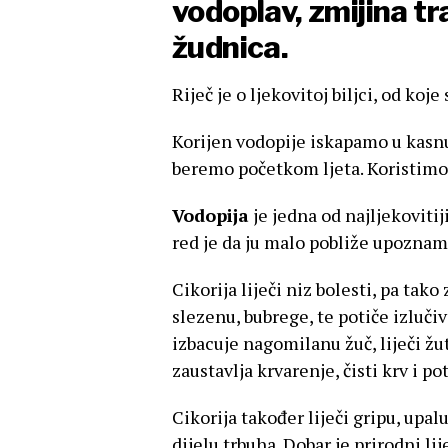
vodoplav, zmijina tr
žudnica.
Riječ je o ljekovitoj biljci, od koje
Korijen vodopije iskapamo u kasnu 
beremo početkom ljeta. Koristimo i
Vodopija
je jedna od najljekovitij
red je da ju malo pobliže upoznam
Cikorija liječi niz bolesti, pa tak
slezenu, bubrege, te potiče izluč
izbacuje nagomilanu žuč, liječi žu
zaustavlja krvarenje, čisti krv i p
Cikorija također liječi gripu, upal
dijelu trbuha. Dobar je prirodni l