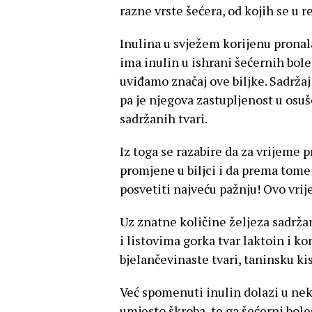
razne vrste šećera, od kojih se u 
Inulina u svježem korijenu prona
ima inulin u ishrani šećernih boles
uviđamo značaj ove biljke. Sadržaj
pa je njegova zastupljenost u os
sadržanih tvari.
Iz toga se razabire da za vrijeme 
promjene u biljci i da prema tome 
posvetiti najveću pažnju! Ovo vrije
Uz znatne količine željeza sadržana
i listovima gorka tvar laktoin i ko
bjelančevinaste tvari, taninsku ki
Već spomenuti inulin dolazi u nek
umjesto škroba, te ga šećerni bole