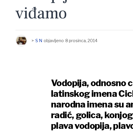
viđamo
>
S N
objavljeno
8 prosinca, 2014
Vodopija, odnosno cik
latinskog imena Cic
narodna imena su andi
radić, golica, konjo
plava vodopija, plavo