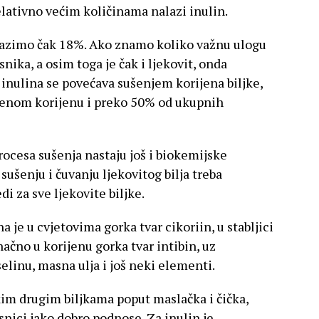
relativno većim količinama nalazi inulin.
lazimo čak 18%. Ako znamo koliko važnu ulogu
nika, a osim toga je čak i ljekovit, onda
 inulina se povećava sušenjem korijena biljke,
ušenom korijenu i preko 50% od ukupnih
procesa sušenja nastaju još i biokemijske
sušenju i čuvanju ljekovitog bilja treba
di za sve ljekovite biljke.
 je u cvjetovima gorka tvar cikoriin, u stabljici
načno u korijenu gorka tvar intibin, uz
selinu, masna ulja i još neki elementi.
im drugim biljkama poput maslačka i čička,
snici jako dobro podnose. Za inulin je