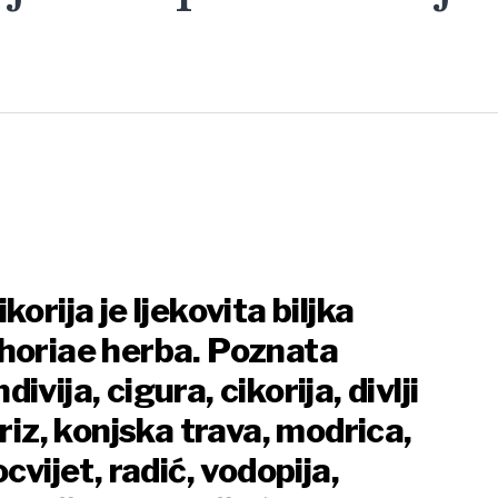
orija je ljekovita biljka
horiae herba. Poznata
vija, cigura, cikorija, divlji
griz, konjska trava, modrica,
cvijet, radić, vodopija,