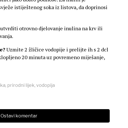
ježe istiještenog soka iz listova, da doprinosi
utvrditi otrovno djelovanje inulina na krv ili
vanja.
je?
Uzmite 2 žličice vodopije i prelijte ih s 2 dcl
oklopljeno 20 minuta uz povremeno miješanje,
jka
,
prirodni lijek
,
vodopija
Ostavi komentar