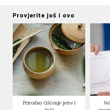
Provjerite još i ovo
Prirodno čišćenje jetre i
Vel