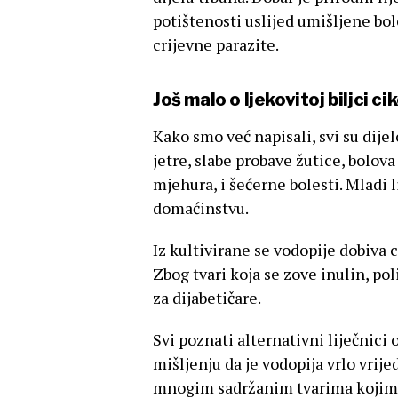
potištenosti uslijed umišljene bol
crijevne parazite.
Još malo o ljekovitoj biljci cik
Kako smo već napisali, svi su dijel
jetre, slabe probave žutice, bolova
mjehura, i šećerne bolesti. Mladi 
domaćinstvu.
Iz kultivirane se vodopije dobiva 
Zbog tvari koja se zove inulin, pol
za dijabetičare.
Svi poznati alternativni liječnici
mišljenju da je vodopija vrlo vrije
mnogim sadržanim tvarima kojima 