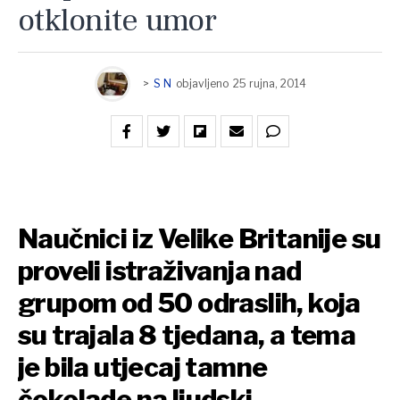
otklonite umor
>
S N
objavljeno
25 rujna, 2014
Naučnici iz Velike Britanije su
proveli istraživanja nad
grupom od 50 odraslih, koja
su trajala 8 tjedana, a tema
je bila utjecaj tamne
čokolade na ljudski