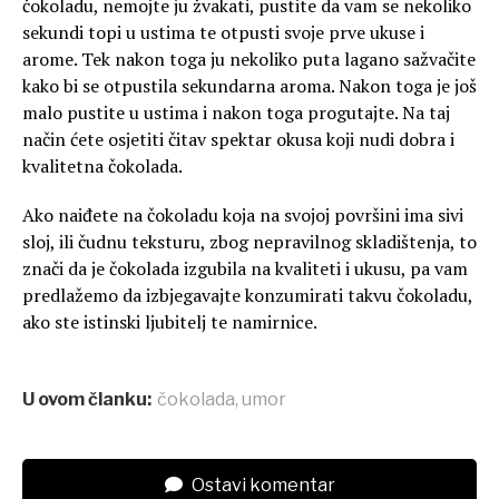
čokoladu, nemojte ju žvakati, pustite da vam se nekoliko
sekundi topi u ustima te otpusti svoje prve ukuse i
arome. Tek nakon toga ju nekoliko puta lagano sažvačite
kako bi se otpustila sekundarna aroma. Nakon toga je još
malo pustite u ustima i nakon toga progutajte. Na taj
način ćete osjetiti čitav spektar okusa koji nudi dobra i
kvalitetna čokolada.
Ako naiđete na čokoladu koja na svojoj površini ima sivi
sloj, ili čudnu teksturu, zbog nepravilnog skladištenja, to
znači da je čokolada izgubila na kvaliteti i ukusu, pa vam
predlažemo da izbjegavajte konzumirati takvu čokoladu,
ako ste istinski ljubitelj te namirnice.
U ovom članku:
čokolada
,
umor
Ostavi komentar