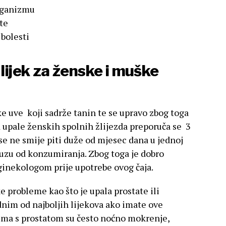
organizmu
te
bolesti
 lijek za ženske i muške
jke uve koji sadrže tanin te se upravo zbog toga
d upale ženskih spolnih žlijezda preporuča se 3
se ne smije piti duže od mjesec dana u jednoj
pauzu od konzumiranja. Zbog toga je dobro
 ginekologom prije upotrebe ovog čaja.
ke probleme kao što je upala prostate ili
dnim od najboljih lijekova ako imate ove
ma s prostatom su često noćno mokrenje,