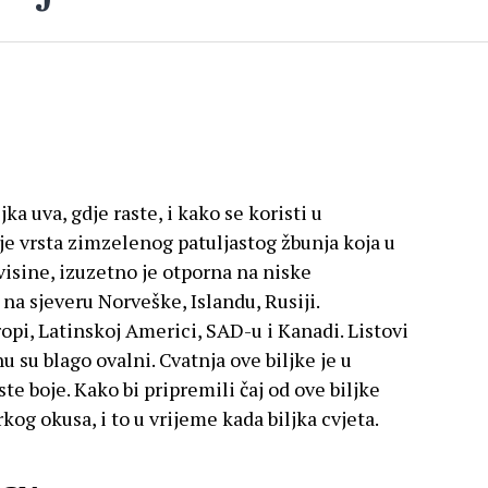
ka uva, gdje raste, i kako se koristi u
 je vrsta zimzelenog patuljastog žbunja koja u
visine, izuzetno je otporna na niske
na sjeveru Norveške, Islandu, Rusiji.
ropi, Latinskoj Americi, SAD-u i Kanadi. Listovi
hu su blago ovalni. Cvatnja ove biljke je u
aste boje. Kako bi pripremili čaj od ove biljke
kog okusa, i to u vrijeme kada biljka cvjeta.