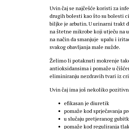
Uvin čaj se najčešće koristi za in
drugih bolesti kao što su bolesti ci
biljke je arbutin. U urinarni trakt
na štetne mikrobe koji utječu n
na način da smanjuje upalu i irita
svakog obavljanja male nužde.
Želimo li potaknuti mokrenje takođ
antioksidansima i pomaže u čišć
eliminiranju nezdravih tvari iz cri
Uvin čaj ima još nekoliko pozitivni
efikasan je diuretik
pomaže kod sprječavanja pr
u slučaju pretjeranog gubi
pomaže kod reguliranja tla