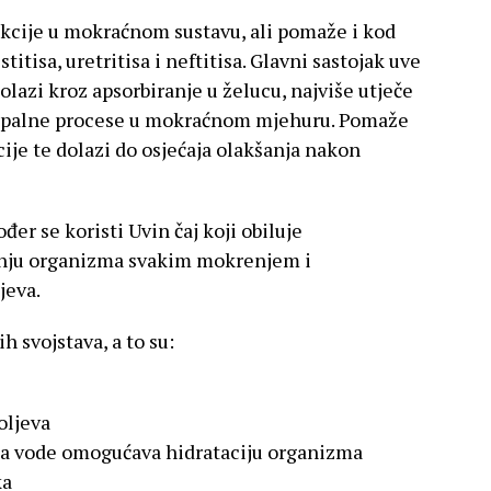
fekcije u mokraćnom sustavu, ali pomaže i kod
stitisa, uretritisa i neftitisa. Glavni sastojak uve
 dolazi kroz apsorbiranje u želucu, najviše utječe
a upalne procese u mokraćnom mjehuru. Pomaže
cije te dolazi do osjećaja olakšanja nakon
er se koristi Uvin čaj koji obiluje
enju organizma svakim mokrenjem i
jeva.
h svojstava, a to su:
oljeva
tka vode omogućava hidrataciju organizma
ka