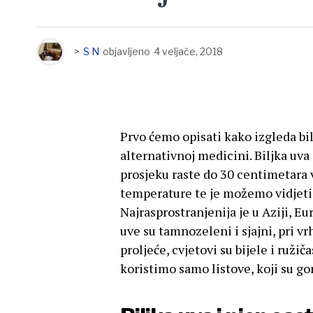
>
S N
objavljeno
4 veljače, 2018
Prvo ćemo opisati kako izgleda bilj
alternativnoj medicini. Biljka uva
prosjeku raste do 30 centimetara 
temperature te je možemo vidjeti 
Najrasprostranjenija je u Aziji, Eu
uve su tamnozeleni i sjajni, pri vr
proljeće, cvjetovi su bijele i ružič
koristimo samo listove, koji su gor