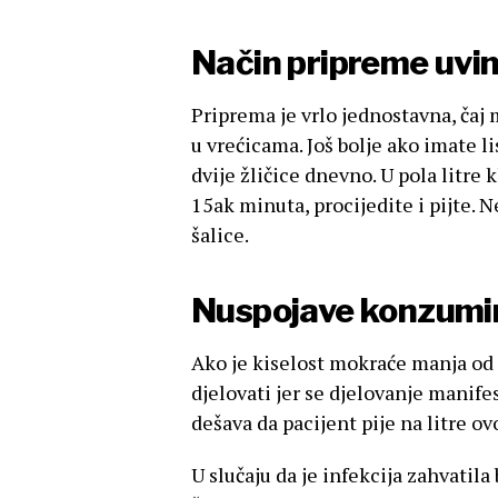
Način pripreme uvi
Priprema je vrlo jednostavna, čaj 
u vrećicama. Još bolje ako imate l
dvije žličice dnevno. U pola litre 
15ak minuta, procijedite i pijte.
šalice.
Nuspojave konzumir
Ako je kiselost mokraće manja od 
djelovati jer se djelovanje manife
dešava da pacijent pije na litre ov
U slučaju da je infekcija zahvati