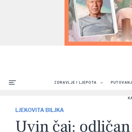
ZDRAVLJE I LJEPOTA
PUTOVAN
K
LJEKOVITA BILJKA
Uvin čaj: odliča