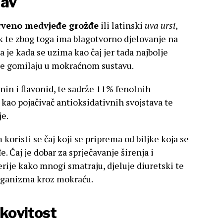
tav
rveno medvjeđe grožđe
ili latinski
uva ursi
,
ik te zbog toga ima blagotvorno djelovanje na
 je kada se uzima kao čaj jer tada najbolje
 se gomilaju u mokraćnom sustavu.
anin i flavonid, te sadrže 11% fenolnih
 kao pojačivač antioksidativnih svojstava te
je.
oristi se čaj koji se priprema od biljke koja se
. Čaj je dobar za sprječavanje širenja i
erije kako mnogi smatraju, djeluje diuretski te
organizma kroz mokraću.
ekovitost