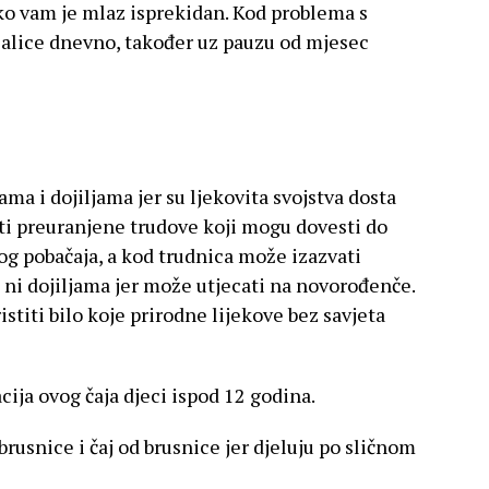
ko vam je mlaz isprekidan. Kod problema s
šalice dnevno, također uz pauzu od mjesec
ama i dojiljama jer su ljekovita svojstva dosta
ati preuranjene trudove koji mogu dovesti do
g pobačaja, a kod trudnica može izazvati
e ni dojiljama jer može utjecati na novorođenče.
stiti bilo koje prirodne lijekove bez savjeta
ja ovog čaja djeci ispod 12 godina.
rusnice i čaj od brusnice jer djeluju po sličnom