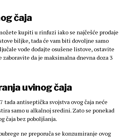
nog čaja
možete kupiti u rinfuzi iako se najčešće prodaje
istove biljke, tada će vam biti dovoljne samo
ključale vode dodajte osušene listove, ostavite
 Ne zaboravite da je maksimalna dnevna doza 3
anja uvinog čaja
7 tada antiseptička svojstva ovog čaja neće
stira samo u alkalnoj sredini. Zato se ponekad
og čaja bez poboljšanja.
la bubrege ne preporuča se konzumiranje ovog