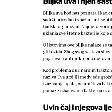
Biljka uva i njen sas
Biljka uva kod nas poznata i kao
c
sadrži prirodan i snažan antisept
ljudski organizam. Najdjelotvornija
uklanja sve štetne bakterije koje
U listovima ove biljke nalaze se t
glikozida. Zbog svog sastava služe
pojačavaju antimikrobno djelovan
Kod problema s urinarnim traktom k
naziva Uva ursi ili medvjeđe grožđe
izazivanja upala, ne uništava bakt
pomaže izbacivanju bakterija iz 
Uvin čaj i njegova lj