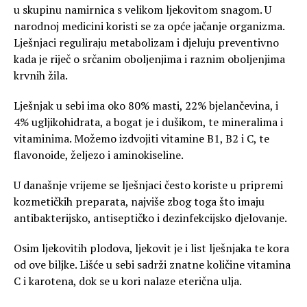
u skupinu namirnica s velikom ljekovitom snagom. U
narodnoj medicini koristi se za opće jačanje organizma.
Lješnjaci reguliraju metabolizam i djeluju preventivno
kada je riječ o srčanim oboljenjima i raznim oboljenjima
krvnih žila.
Lješnjak u sebi ima oko 80% masti, 22% bjelančevina, i
4% ugljikohidrata, a bogat je i dušikom, te mineralima i
vitaminima. Možemo izdvojiti vitamine B1, B2 i C, te
flavonoide, željezo i aminokiseline.
U današnje vrijeme se lješnjaci često koriste u pripremi
kozmetičkih preparata, najviše zbog toga što imaju
antibakterijsko, antiseptičko i dezinfekcijsko djelovanje.
Osim ljekovitih plodova, ljekovit je i list lješnjaka te kora
od ove biljke. Lišće u sebi sadrži znatne količine vitamina
C i karotena, dok se u kori nalaze eterična ulja.