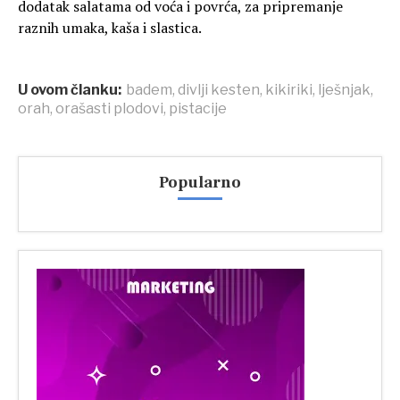
dodatak salatama od voća i povrća, za pripremanje
raznih umaka, kaša i slastica.
U ovom članku:
badem
,
divlji kesten
,
kikiriki
,
lješnjak
,
orah
,
orašasti plodovi
,
pistacije
Popularno