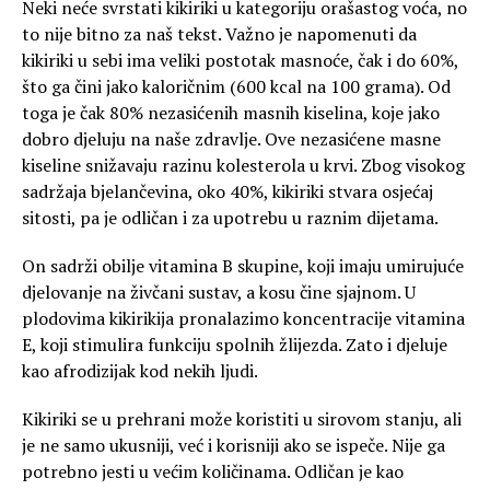
Neki neće svrstati kikiriki u kategoriju orašastog voća, no
to nije bitno za naš tekst. Važno je napomenuti da
kikiriki u sebi ima veliki postotak masnoće, čak i do 60%,
što ga čini jako kaloričnim (600 kcal na 100 grama). Od
toga je čak 80% nezasićenih masnih kiselina, koje jako
dobro djeluju na naše zdravlje. Ove nezasićene masne
kiseline snižavaju razinu kolesterola u krvi. Zbog visokog
sadržaja bjelančevina, oko 40%, kikiriki stvara osjećaj
sitosti, pa je odličan i za upotrebu u raznim dijetama.
On sadrži obilje vitamina B skupine, koji imaju umirujuće
djelovanje na živčani sustav, a kosu čine sjajnom. U
plodovima kikirikija pronalazimo koncentracije vitamina
E, koji stimulira funkciju spolnih žlijezda. Zato i djeluje
kao afrodizijak kod nekih ljudi.
Kikiriki se u prehrani može koristiti u sirovom stanju, ali
je ne samo ukusniji, već i korisniji ako se ispeče. Nije ga
potrebno jesti u većim količinama. Odličan je kao