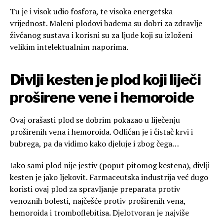
Tu je i visok udio fosfora, te visoka energetska
vrijednost. Maleni plodovi badema su dobri za zdravlje
živčanog sustava i korisni su za ljude koji su izloženi
velikim intelektualnim naporima.
Divlji kesten je plod koji liječi
proširene vene i hemoroide
Ovaj orašasti plod se dobrim pokazao u liječenju
proširenih vena i hemoroida. Odličan je i čistač krvi i
bubrega, pa da vidimo kako djeluje i zbog čega…
Iako sami plod nije jestiv (poput pitomog kestena), divlji
kesten je jako ljekovit. Farmaceutska industrija već dugo
koristi ovaj plod za spravljanje preparata protiv
venoznih bolesti, najčešće protiv proširenih vena,
hemoroida i tromboflebitisa. Djelotvoran je najviše