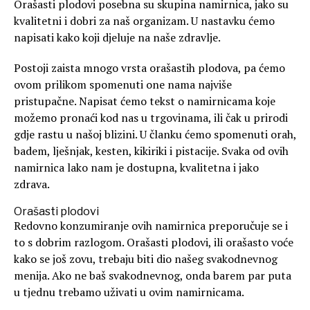
Orašasti plodovi posebna su skupina namirnica, jako su
kvalitetni i dobri za naš organizam. U nastavku ćemo
napisati kako koji djeluje na naše zdravlje.
Postoji zaista mnogo vrsta orašastih plodova, pa ćemo
ovom prilikom spomenuti one nama najviše
pristupačne. Napisat ćemo tekst o namirnicama koje
možemo pronaći kod nas u trgovinama, ili čak u prirodi
gdje rastu u našoj blizini. U članku ćemo spomenuti orah,
badem, lješnjak, kesten, kikiriki i pistacije. Svaka od ovih
namirnica lako nam je dostupna, kvalitetna i jako
zdrava.
Orašasti plodovi
Redovno konzumiranje ovih namirnica preporučuje se i
to s dobrim razlogom. Orašasti plodovi, ili orašasto voće
kako se još zovu, trebaju biti dio našeg svakodnevnog
menija. Ako ne baš svakodnevnog, onda barem par puta
u tjednu trebamo uživati u ovim namirnicama.