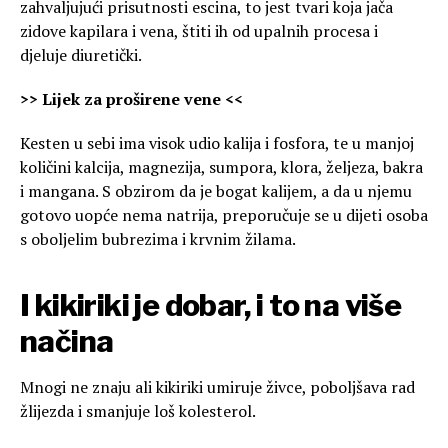
zahvaljujući prisutnosti escina, to jest tvari koja jača
zidove kapilara i vena, štiti ih od upalnih procesa i
djeluje diuretički.
>> Lijek za proširene vene <<
Kesten u sebi ima visok udio kalija i fosfora, te u manjoj
količini kalcija, magnezija, sumpora, klora, željeza, bakra
i mangana. S obzirom da je bogat kalijem, a da u njemu
gotovo uopće nema natrija, preporučuje se u dijeti osoba
s oboljelim bubrezima i krvnim žilama.
I kikiriki je dobar, i to na više
načina
Mnogi ne znaju ali kikiriki umiruje živce, poboljšava rad
žlijezda i smanjuje loš kolesterol.