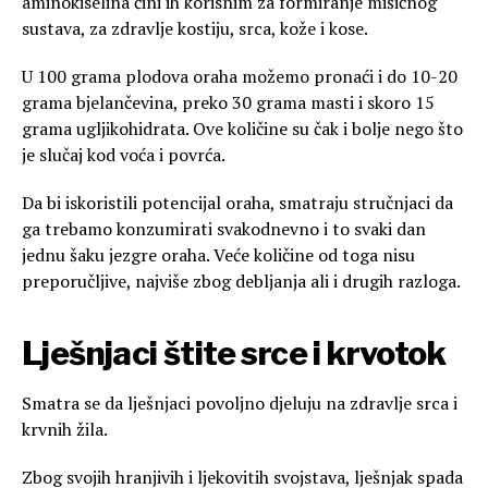
aminokiselina čini ih korisnim za formiranje mišićnog
sustava, za zdravlje kostiju, srca, kože i kose.
U 100 grama plodova oraha možemo pronaći i do 10-20
grama bjelančevina, preko 30 grama masti i skoro 15
grama ugljikohidrata. Ove količine su čak i bolje nego što
je slučaj kod voća i povrća.
Da bi iskoristili potencijal oraha, smatraju stručnjaci da
ga trebamo konzumirati svakodnevno i to svaki dan
jednu šaku jezgre oraha. Veće količine od toga nisu
preporučljive, najviše zbog debljanja ali i drugih razloga.
Lješnjaci štite srce i krvotok
Smatra se da lješnjaci povoljno djeluju na zdravlje srca i
krvnih žila.
Zbog svojih hranjivih i ljekovitih svojstava, lješnjak spada