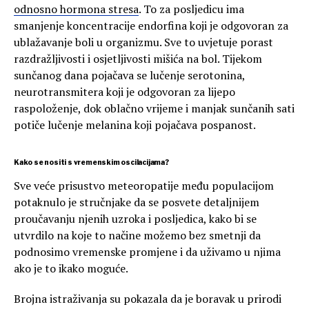
odnosno hormona stresa
. To za posljedicu ima
smanjenje koncentracije endorfina koji je odgovoran za
ublažavanje boli u organizmu. Sve to uvjetuje porast
razdražljivosti i osjetljivosti mišića na bol. Tijekom
sunčanog dana pojačava se lučenje serotonina,
neurotransmitera koji je odgovoran za lijepo
raspoloženje, dok oblačno vrijeme i manjak sunčanih sati
potiče lučenje melanina koji pojačava pospanost.
Kako se nositi s vremenskim oscilacijama?
Sve veće prisustvo meteoropatije među populacijom
potaknulo je stručnjake da se posvete detaljnijem
proučavanju njenih uzroka i posljedica, kako bi se
utvrdilo na koje to načine možemo bez smetnji da
podnosimo vremenske promjene i da uživamo u njima
ako je to ikako moguće.
Brojna istraživanja su pokazala da je boravak u prirodi