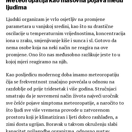
Meteoropatija kao masovna pojava među
ljudima
Ljudski organizam je vrlo osjetljiv na promjene
parametara u vanjskoj sredini, kao što su drastične
oscilacije u temperaturnim vrijednostima, koncentracija
iona u zraku, smjenjivanje kiše i sunca i sl. Gotovo da
nema osobe koja na neki način ne reagira na ove
promjene. Ono što nas međusobno razlikuje jeste to u
kojoj mjeri reagiramo na njih.
Kao posljedicu modernog doba imamo meteoropatiju
čija se frekventnost značajno povećala u odnosu na
razdoblje od prije tridesetak i više godina. Stručnjaci
smatraju da je suvremeni način života najveći uročnik
sve češće pojave simptoma meteoropatije, a naročito to
što ljudi sve više vremena provode u zatvorenom
prostoru koji je klimatiziran i ljeti dobro rashlađen, a
zimi dosta ugrijan. Boravak u takvom okruženju slabi
kapacitet prilagodbe organizma, odnosno sustav