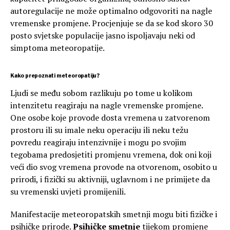
autoregulacije ne može optimalno odgovoriti na nagle
vremenske promjene. Procjenjuje se da se kod skoro 30
posto svjetske populacije jasno ispoljavaju neki od
simptoma meteoropatije.
Kako prepoznati meteoropatiju?
Ljudi se među sobom razlikuju po tome u kolikom
intenzitetu reagiraju na nagle vremenske promjene.
One osobe koje provode dosta vremena u zatvorenom
prostoru ili su imale neku operaciju ili neku težu
povredu reagiraju intenzivnije i mogu po svojim
tegobama predosjetiti promjenu vremena, dok oni koji
veći dio svog vremena provode na otvorenom, osobito u
prirodi, i fizički su aktivniji, uglavnom i ne primijete da
su vremenski uvjeti promijenili.
Manifestacije meteoropatskih smetnji mogu biti fizičke i
psihičke prirode.
Psihičke smetnje
tijekom promjene