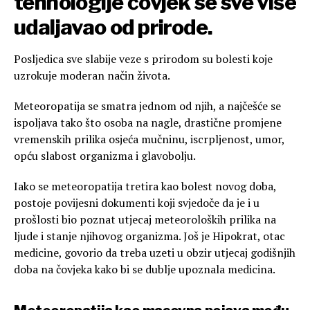
tehnologije čovjek se sve više
udaljavao od prirode.
Posljedica sve slabije veze s prirodom su bolesti koje
uzrokuje moderan način života.
Meteoropatija se smatra jednom od njih, a najčešće se
ispoljava tako što osoba na nagle, drastične promjene
vremenskih prilika osjeća mučninu, iscrpljenost, umor,
opću slabost organizma i glavobolju.
Iako se meteoropatija tretira kao bolest novog doba,
postoje povijesni dokumenti koji svjedoče da je i u
prošlosti bio poznat utjecaj meteoroloških prilika na
ljude i stanje njihovog organizma. Još je Hipokrat, otac
medicine, govorio da treba uzeti u obzir utjecaj godišnjih
doba na čovjeka kako bi se dublje upoznala medicina.