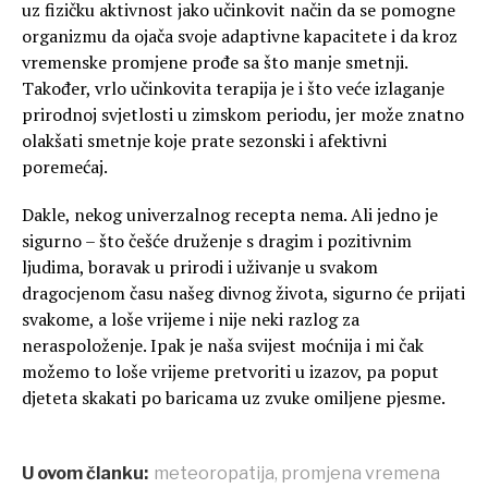
uz fizičku aktivnost jako učinkovit način da se pomogne
organizmu da ojača svoje adaptivne kapacitete i da kroz
vremenske promjene prođe sa što manje smetnji.
Također, vrlo učinkovita terapija je i što veće izlaganje
prirodnoj svjetlosti u zimskom periodu, jer može znatno
olakšati smetnje koje prate sezonski i afektivni
poremećaj.
Dakle, nekog univerzalnog recepta nema. Ali jedno je
sigurno – što češće druženje s dragim i pozitivnim
ljudima, boravak u prirodi i uživanje u svakom
dragocjenom času našeg divnog života, sigurno će prijati
svakome, a loše vrijeme i nije neki razlog za
neraspoloženje. Ipak je naša svijest moćnija i mi čak
možemo to loše vrijeme pretvoriti u izazov, pa poput
djeteta skakati po baricama uz zvuke omiljene pjesme.
U ovom članku:
meteoropatija
,
promjena vremena