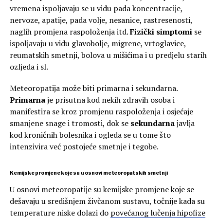
vremena ispoljavaju se u vidu pada koncentracije,
nervoze, apatije, pada volje, nesanice, rastresenosti,
naglih promjena raspoloženja itd.
Fizički simptomi
se
ispoljavaju u vidu glavobolje, migrene, vrtoglavice,
reumatskih smetnji, bolova u mišićima i u predjelu starih
ozljeda i sl.
Meteoropatija može biti primarna i sekundarna.
Primarna
je prisutna kod nekih zdravih osoba i
manifestira se kroz promjenu raspoloženja i osjećaje
smanjene snage i tromosti, dok se
sekundarna
javlja
kod kroničnih bolesnika i ogleda se u tome što
intenzivira već postojeće smetnje i tegobe.
Kemijske promjene koje su u osnovi meteoropatskih smetnji
U osnovi meteoropatije su kemijske promjene koje se
dešavaju u središnjem živčanom sustavu, točnije kada su
temperature niske dolazi do
povećanog lučenja hipofize