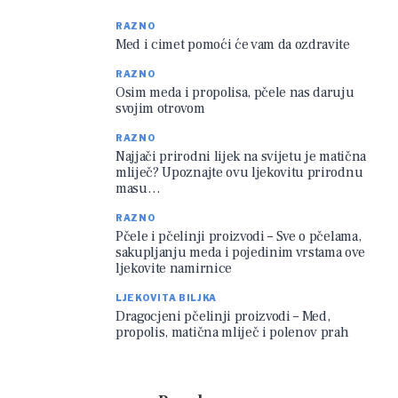
RAZNO
Med i cimet pomoći će vam da ozdravite
RAZNO
Osim meda i propolisa, pčele nas daruju
svojim otrovom
RAZNO
Najjači prirodni lijek na svijetu je matična
mliječ? Upoznajte ovu ljekovitu prirodnu
masu…
RAZNO
Pčele i pčelinji proizvodi – Sve o pčelama,
sakupljanju meda i pojedinim vrstama ove
ljekovite namirnice
LJEKOVITA BILJKA
Dragocjeni pčelinji proizvodi – Med,
propolis, matična mliječ i polenov prah