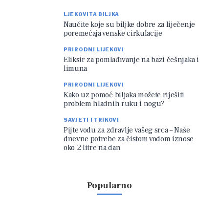
LJEKOVITA BILJKA
Naučite koje su biljke dobre za liječenje
poremećaja venske cirkulacije
PRIRODNI LIJEKOVI
Eliksir za pomlađivanje na bazi češnjaka i
limuna
PRIRODNI LIJEKOVI
Kako uz pomoć biljaka možete riješiti
problem hladnih ruku i nogu?
SAVJETI I TRIKOVI
Pijte vodu za zdravlje vašeg srca – Naše
dnevne potrebe za čistom vodom iznose
oko 2 litre na dan
Popularno