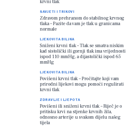
krvni tlak
SAVJETI I TRIKOVI
Zdravom prehranom do stabilnog krvnog
tlaka – Pazite da vam je tlak u granicama
normale
LJEKOVITA BILJKA
Sniženi krvni tlak – Tlak se smatra niskim
kad sistolički ili gornji tlak ima vrijednosti
ispod 110 mmHg, a dijastolički ispod 65
mmHg
LJEKOVITA BILJKA
Povišeni krvni tlak – Pročitajte koji vam
prirodni lijekovi mogu pomoći regulirati
krvni tlak
ZDRAVLJE I LJEPOTA
Povišeni ili sniženi krvni tlak – Riječ je o
pritisku krvi na stjenke krvnih žila,
odnosno arterije u svakom dijelu našeg
tijela