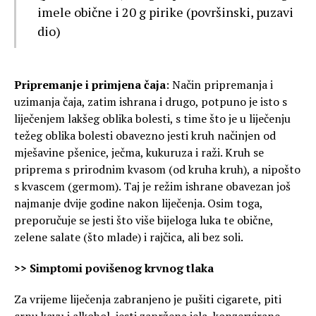
imele obične i 20 g pirike (površinski, puzavi
dio)
Pripremanje i primjena čaja
: Način pripremanja i
uzimanja čaja, zatim ishrana i drugo, potpuno je isto s
liječenjem lakšeg oblika bolesti, s time što je u liječenju
težeg oblika bolesti obavezno jesti kruh načinjen od
mješavine pšenice, ječma, kukuruza i raži. Kruh se
priprema s prirodnim kvasom (od kruha kruh), a nipošto
s kvascem (germom). Taj je režim ishrane obavezan još
najmanje dvije godine nakon liječenja. Osim toga,
preporučuje se jesti što više bijeloga luka te obične,
zelene salate (što mlade) i rajčica, ali bez soli.
>> Simptomi povišenog krvnog tlaka
Za vrijeme liječenja zabranjeno je pušiti cigarete, piti