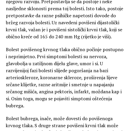
njegovu razvoju. Pretpostavlja se da postoje i neke
nasljedne sklonosti prema toj bolesti. Isto tako, postoje
pretpostavke da razne psihičke napetosti dovode do
bržeg razvoja bolesti. Uz navedeni povišeni dijastolički
krvni tlak, važan je i povišeni sistolički krvni tlak, koji se
obično kreće od 165 do 240 mm Hg (rijetko je viši).
Bolest povišenog krvnog tlaka obično počinje postupno
i neprimjetno. Prvi simptomi bolesti su nervoza,
glavobolja u zatiljnom dijelu glave, umor i si. U
razvijenijoj fazi bolesti slijede pogoršanja na bazi
arterioskleroze, koronarne skleroze, proširenja lijeve
srčane klijetke, razne aritmije i smetnje u napajanju
srčanog mišića, angina pektoris, infarkt, moždana kap i
si. Osim toga, mogu se pojaviti simptomi oštećenja
bubrega.
Bolest bubrega, inače, može dovesti do povišenoga
krvnog tlaka. S druge strane povišeni krvni tlak može