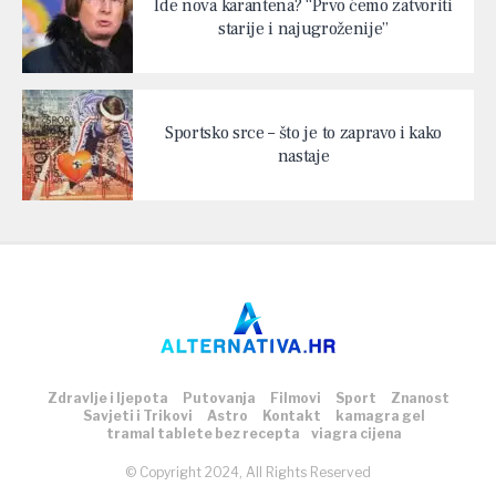
Ide nova karantena? “Prvo ćemo zatvoriti
starije i najugroženije”
Sportsko srce – što je to zapravo i kako
nastaje
Zdravlje i ljepota
Putovanja
Filmovi
Sport
Znanost
Savjeti i Trikovi
Astro
Kontakt
kamagra gel
tramal tablete bez recepta
viagra cijena
© Copyright 2024, All Rights Reserved