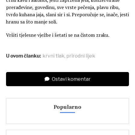
crnu kavu i alkohol, jesti zapržena jela, konzervirane
prerađevine, govedinu, sve vrste pečenja, plavu ribu,
tvrdo kuhana jaja, slani sir i si. Preporučuje se, inače, jesti
hranu sa što manje soli.
Vršiti tjelesne vježbe i šetati se na čistom zraku.
U ovom članku:
krvni tlak
,
prirodni lijek
Ostavi komentar
Popularno