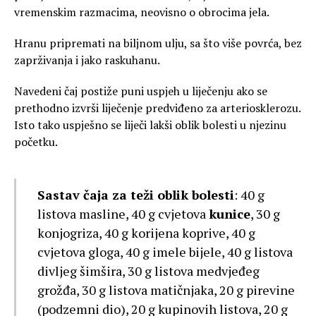
vremenskim razmacima, neovisno o obrocima jela.
Hranu pripremati na biljnom ulju, sa što više povrća, bez
zaprživanja i jako raskuhanu.
Navedeni čaj postiže puni uspjeh u liječenju ako se
prethodno izvrši liječenje predviđeno za arteriosklerozu.
Isto tako uspješno se liječi lakši oblik bolesti u njezinu
početku.
Sastav čaja za teži oblik bolesti
: 40 g
listova masline, 40 g cvjetova
kunice
, 30 g
konjogriza, 40 g korijena koprive, 40 g
cvjetova gloga, 40 g imele bijele, 40 g listova
divljeg šimšira, 30 g listova medvjeđeg
grožđa, 30 g listova matičnjaka, 20 g pirevine
(podzemni dio), 20 g kupinovih listova, 20 g