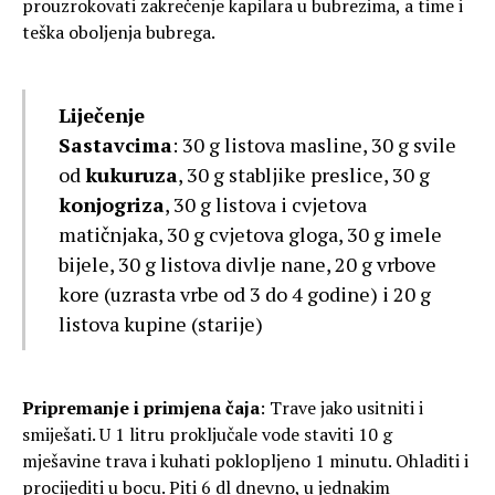
prouzrokovati zakrečenje kapilara u bubrezima, a time i
teška oboljenja bubrega.
Liječenje
Sastavcima
: 30 g listova masline, 30 g svile
od
kukuruza
, 30 g stabljike preslice, 30 g
konjogriza
, 30 g listova i cvjetova
matičnjaka, 30 g cvjetova gloga, 30 g imele
bijele, 30 g listova divlje nane, 20 g vrbove
kore (uzrasta vrbe od 3 do 4 godine) i 20 g
listova kupine (starije)
Pripremanje i primjena čaja
: Trave jako usitniti i
smiješati. U 1 litru proključale vode staviti 10 g
mješavine trava i kuhati poklopljeno 1 minutu. Ohladiti i
procijediti u bocu. Piti 6 dl dnevno, u jednakim