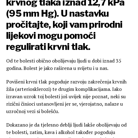
krvnog tlaka iznad 12,7 kPa
(95 mm Hg). U nastavku
pročitajte, koji vam prirodni
lijekovi mogu pomoći
regulirati krvni tlak.
Od te bolesti obično obolijevaju ljudi u dobi iznad 35
godina. Bolest je jako raširena u svijetu i u nas.
Povišeni krvni tlak pogoduje razvoju zakrečenja krvnih
žila (arteriosklerozi) te drugim komplikacijama. Iako
izravan uzrok toj bolesti još uvijek nije poznat, neki su
rizični činioci ustanovljeni jer se, vjerojatno, nalaze u
uzročnoj vezi si bolešću.
Dokazano je da tjelesno deblji ljudi lakše obolijevaju od
te bolesti, zatim, kava i alkohol također pogoduju