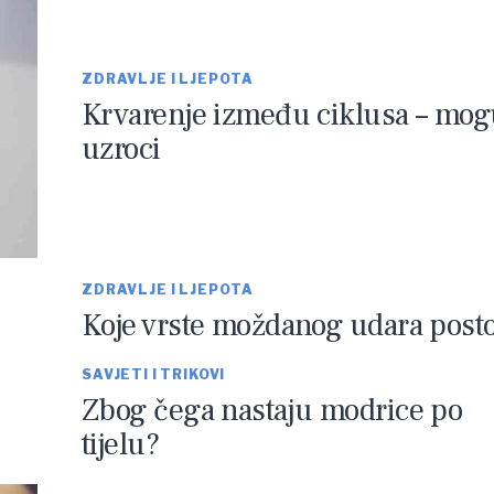
ZDRAVLJE I LJEPOTA
Krvarenje između ciklusa – mog
uzroci
ZDRAVLJE I LJEPOTA
Koje vrste moždanog udara posto
SAVJETI I TRIKOVI
Zbog čega nastaju modrice po
tijelu?