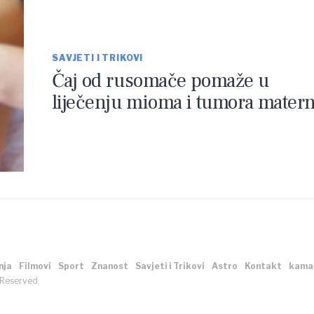
SAVJETI I TRIKOVI
Čaj od rusomače pomaže u
liječenju mioma i tumora matern
nja
Filmovi
Sport
Znanost
Savjeti i Trikovi
Astro
Kontakt
kama
 Reserved