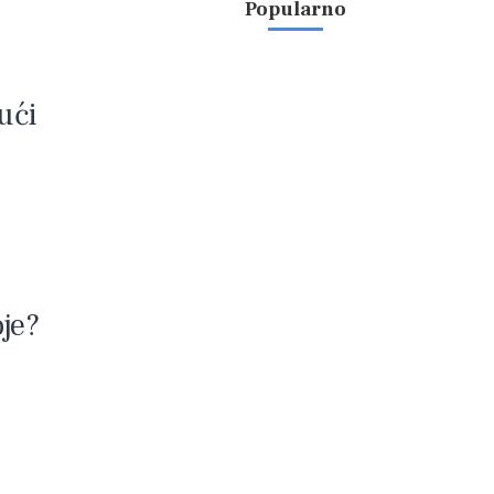
Popularno
ući
je?