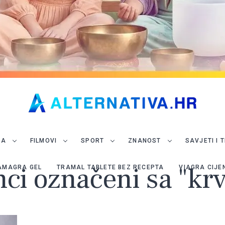
JA
FILMOVI
SPORT
ZNANOST
SAVJETI I 
nci označeni sa "kr
AMAGRA GEL
TRAMAL TABLETE BEZ RECEPTA
VIAGRA CIJE