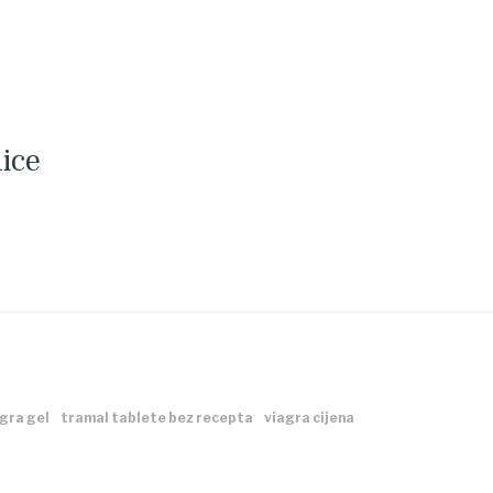
ice
gra gel
tramal tablete bez recepta
viagra cijena