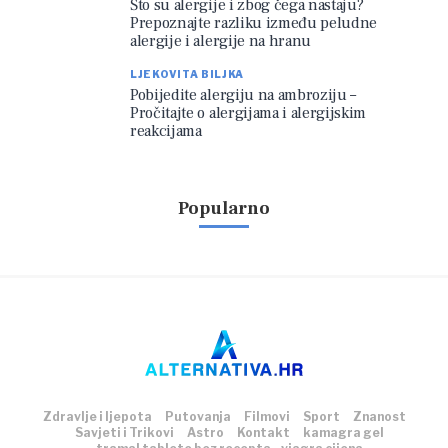
Što su alergije i zbog čega nastaju?
Prepoznajte razliku između peludne
alergije i alergije na hranu
LJEKOVITA BILJKA
Pobijedite alergiju na ambroziju –
Pročitajte o alergijama i alergijskim
reakcijama
Popularno
Zdravlje i ljepota
Putovanja
Filmovi
Sport
Znanost
Savjeti i Trikovi
Astro
Kontakt
kamagra gel