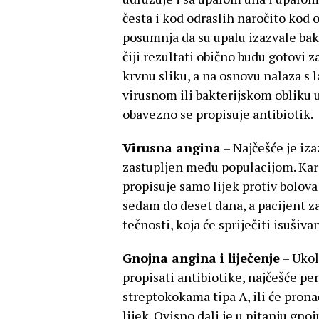
česta i kod odraslih naročito kod 
posumnja da su upalu izazvale bakte
čiji rezultati obično budu gotovi 
krvnu sliku, a na osnovu nalaza s l
virusnom ili bakterijskom obliku u
obavezno se propisuje antibiotik.
Virusna angina
– Najčešće je iza
zastupljen među populacijom. Karak
propisuje samo lijek protiv bolova 
sedam do deset dana, a pacijent za
tečnosti, koja će spriječiti isušivanj
Gnojna angina i liječenje
– Ukol
propisati antibiotike, najčešće pen
streptokokama tipa A, ili će prona
lijek. Ovisno dali je u pitanju gn