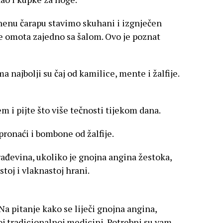
nenu čarapu stavimo skuhani i izgnječen
se omota zajedno sa šalom. Ovo je poznat
ma najbolji su čaj od kamilice, mente i žalfije.
m i pijte što više tečnosti tijekom dana.
 pronaći i bombone od žalfije.
ađevina, ukoliko je gnojna angina žestoka,
toj i vlaknastoj hrani.
Na pitanje kako se liječi gnojna angina,
j tradicionalnoj medicini. Potrebni su vam