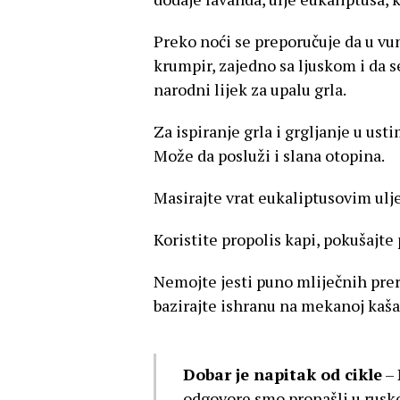
Preko noći se preporučuje da u vu
krumpir, zajedno sa ljuskom i da 
narodni lijek za upalu grla.
Za ispiranje grla i grgljanje u usti
Može da posluži i slana otopina.
Masirajte vrat eukaliptusovim ulje
Koristite propolis kapi, pokušajte
Nemojte jesti puno mliječnih prer
bazirajte ishranu na mekanoj kašas
Dobar je napitak od cikle
– 
odgovore smo pronašli u rusko