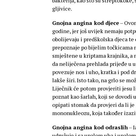
bakterija, kao što su streptokoke,
gljivice.
Gnojna angina kod djece
– Ovom
godine, jer još uvijek nemaju pot
obolijevaju i predškolska djeca te
prepoznaje po bijelim točkicama n
smještene u kriptama krajnika, a 
da neliječena prehlada prijeđe u up
povezuje nos i uho, kratka i pod d
lakše širi. Isto tako, na grlo se mo
Liječnik će potom provjeriti jesu li
poznat kao šarlah, koji se dovodi u
opipati stomak da provjeri da li j
mononukleozu, koja također izaziv
Gnojna angina kod odraslih
– I
udružuje i sa upalom uha i upalom 