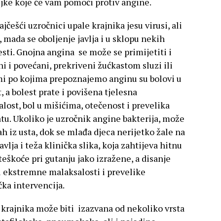
iljke koje će vam pomoći protiv angine.
jčešći uzročnici upale krajnika jesu virusi, ali
, mada se oboljenje javlja i u sklopu nekih
esti. Gnojna angina se može se primijetiti i
i i povećani, prekriveni žućkastom sluzi ili
i po kojima prepoznajemo anginu su bolovi u
 a bolest prate i povišena tjelesna
lost, bol u mišićima, otečenost i prevelika
ratu. Ukoliko je uzročnik angine bakterija, može
ah iz usta, dok se mlađa djeca nerijetko žale na
avlja i teža klinička slika, koja zahtijeva hitnu
eškoće pri gutanju jako izražene, a disanje
u ekstremne malaksalosti i prevelike
čka intervencija.
 krajnika može biti izazvana od nekoliko vrsta