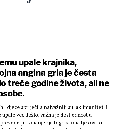
temu upale krajnika,
jna angina grla je česta
o treće godine života, ali ne
 osobe.
h i djece spriječila najvažniji su jak imunitet i
o upale već došlo, važna je dosljednost u
 prevenciji i smanjenju tegoba ima ljekovito