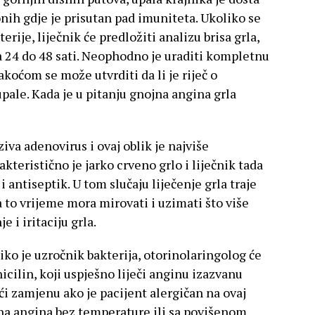
onih gdje je prisutan pad imuniteta. Ukoliko se
rije, liječnik će predložiti analizu brisa grla,
za 24 do 48 sati. Neophodno je uraditi kompletnu
akoćom se može utvrditi da li je riječ o
pale. Kada je u pitanju gnojna angina grla
ziva adenovirus i ovaj oblik je najviše
teristično je jarko crveno grlo i liječnik tada
i antiseptik. U tom slučaju liječenje grla traje
 to vrijeme mora mirovati i uzimati što više
e i iritaciju grla.
iko je uzročnik bakterija, otorinolaringolog će
icilin, koji uspješno liječi anginu izazvanu
ći zamjenu ako je pacijent alergičan na ovaj
ojna angina bez temperature ili sa povišenom