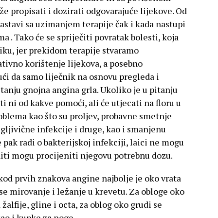
e propisati i dozirati odgovarajuće lijekove. Od
astavi sa uzimanjem terapije čak i kada nastupi
 . Tako će se spriječiti povratak bolesti, koja
liku, jer prekidom terapije stvaramo
ativno korištenje lijekova, a posebno
ući da samo liječnik na osnovu pregleda i
itanju gnojna angina grla. Ukoliko je u pitanju
ti ni od kakve pomoći, ali će utjecati na floru u
oblema kao što su proljev, probavne smetnje
 gljivične infekcije i druge, kao i smanjenu
e pak radi o bakterijskoj infekciji, laici ne mogu
niti mogu procijeniti njegovu potrebnu dozu.
kod prvih znakova angine najbolje je oko vrata
 se mirovanje i ležanje u krevetu. Za obloge oko
 žalfije, gline i octa, za oblog oko grudi se
kao i kupke za noge.