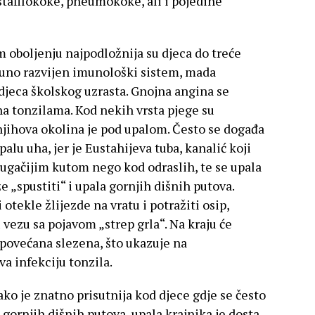
 stafilokoke, pneumokoke, ali i pojedine
 oboljenju najpodložnija su djeca do treće
puno razvijen imunološki sistem, mada
 djeca školskog uzrasta. Gnojna angina se
a tonzilama. Kod nekih vrsta pjege su
njihova okolina je pod upalom. Često se događa
alu uha, jer je Eustahijeva tuba, kanalić koji
rugačijim kutom nego kod odraslih, te se upala
že „spustiti“ i upala gornjih dišnih putova.
 otekle žlijezde na vratu i potražiti osip,
 vezu sa pojavom „strep grla“. Na kraju će
e povećana slezena, što ukazuje na
a infekciju tonzila.
ako je znatno prisutnija kod djece gdje se često
gornjih dišnih putova, upala krajnika je dosta