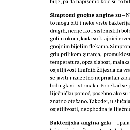
bilje, pa da napišemo koje su to b
Simptomi gnojne angine su
– Na
to mogu biti i neke vrste bakterija
drugih, nerijetko i sistemskih bol
golim okom, kada su krajnici crven
gnojnim bijelim flekama. Simptom
grlu prilikom gutanja, promuklost,
temperatura, opća slabost, malaksa
osjetljivost limfnih žlijezda na v
se javiti i izuzetno neprijatan zad
bol u glavi i stomaku. Ponekad se j
liječničku pomoć, posebno ako su t
znatno otežano. Također, u slučaj
osjetljivosti, neophodna je liječni
Bakterijska angina grla
– Upala