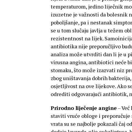
temperaturom, jedino liječnik mož
izuzetne je važnosti da bolesnik n
poboljšanje, pa i nestanak simptoma
se u tom slučaju javlja u težem ob
rezistentnost na lijek. Samoinicij
antibiotika nije preporučljivo bud
analiza može utvrditi dan li je u p
virusna angina, antibiotici neće bi
stomaku, što može izazvati niz pr
zbog uništavanja dobrih bakterija,
osjetljivost na ove lijekove. Ako s
odrediti odgovarajući antibiotik, 
Prirodno liječenje angine
– Već 
staviti vruće obloge i preporučuje
vrata su se najbolje pokazali čaj od
dodaje lavanda, ulje eukaliptusa, 