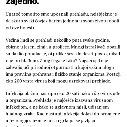
zajedno.
Unatoč tome što smo upoznali prehladu, neizbježno je
da skoro svaki čovjek barem jednom u svom životu oboli
od ove bolesti.
Većina ljudi se prehladi nekoliko puta svake godine,
obično u jesen, zimi i u proljeće. Mnogi istraživači opazili
su da dio populacije, otprilike šest do deset posto, nikad
nije prehlađeno. Zbog čega je tako? Najvjerojatnije
zahvaljujući prirodnoj otpornosti u kojoj važnu ulogu
ima pravilna prehrana i fizičko stanje organizma. Postoji
oko 200 vrsta virusa koji mogu uzrokovati prehlade.
Infekcija obično nastupa oko 20 sati nakon što virus uđe
u organizam. Prehlada je najčešće izazvana virusnom
infekcijom, a ne kako se uglavnom misli, udisanjem
hladnog zraka. Kad nastupi infekcija dolazi do promjene
u fiziologiji sluznice nosa i grla pa se javljaju