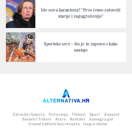
Ide nova karantena? “Prvo ćemo zatvoriti
starije i najugroženije”
Sportsko srce – što je to zapravo i kako
nastaje
Zdravlje i ljepota
Putovanja
Filmovi
Sport
Znanost
Savjeti i Trikovi
Astro
Kontakt
kamagra gel
tramal tablete bez recepta
viagra cijena