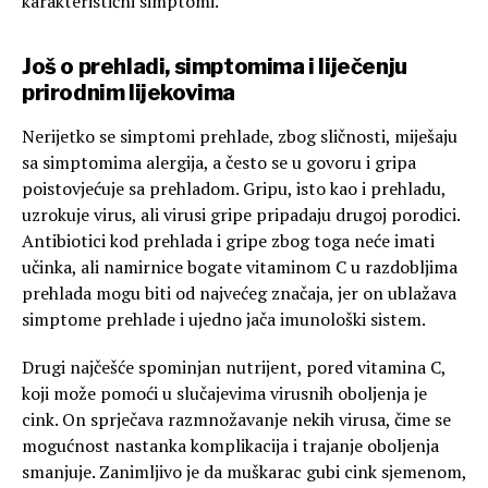
karakteristični simptomi.
Još o prehladi, simptomima i liječenju
prirodnim lijekovima
Nerijetko se simptomi prehlade, zbog sličnosti, miješaju
sa simptomima alergija, a često se u govoru i gripa
poistovjećuje sa prehladom. Gripu, isto kao i prehladu,
uzrokuje virus, ali virusi gripe pripadaju drugoj porodici.
Antibiotici kod prehlada i gripe zbog toga neće imati
učinka, ali namirnice bogate vitaminom C u razdobljima
prehlada mogu biti od najvećeg značaja, jer on ublažava
simptome prehlade i ujedno jača imunološki sistem.
Drugi najčešće spominjan nutrijent, pored vitamina C,
koji može pomoći u slučajevima virusnih oboljenja je
cink. On sprječava razmnožavanje nekih virusa, čime se
mogućnost nastanka komplikacija i trajanje oboljenja
smanjuje. Zanimljivo je da muškarac gubi cink sjemenom,