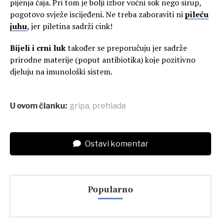
pijenja čaja. Pri tom je bolji izbor voćni sok nego sirup,
pogotovo svježe iscijeđeni. Ne treba zaboraviti ni
pileću
juhu
, jer piletina sadrži cink!
Bijeli i crni luk
također se preporučuju jer sadrže
prirodne materije (poput antibiotika) koje pozitivno
djeluju na imunološki sistem.
U ovom članku:
gripa
,
prehlada
Ostavi komentar
Popularno