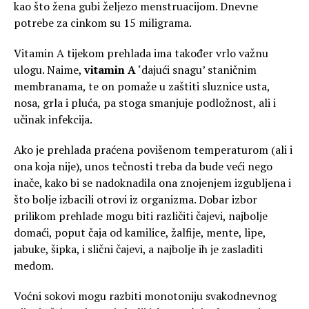
kao što žena gubi željezo menstruacijom. Dnevne
potrebe za cinkom su 15 miligrama.
Vitamin A tijekom prehlada ima također vrlo važnu
ulogu. Naime,
vitamin A
‘dajući snagu’ staničnim
membranama, te on pomaže u zaštiti sluznice usta,
nosa, grla i pluća, pa stoga smanjuje podložnost, ali i
učinak infekcija.
Ako je prehlada praćena povišenom temperaturom (ali i
ona koja nije), unos tečnosti treba da bude veći nego
inače, kako bi se nadoknadila ona znojenjem izgubljena i
što bolje izbacili otrovi iz organizma. Dobar izbor
prilikom prehlade mogu biti različiti čajevi, najbolje
domaći, poput čaja od kamilice, žalfije, mente, lipe,
jabuke, šipka, i slični čajevi, a najbolje ih je zasladiti
medom.
Voćni sokovi mogu razbiti monotoniju svakodnevnog