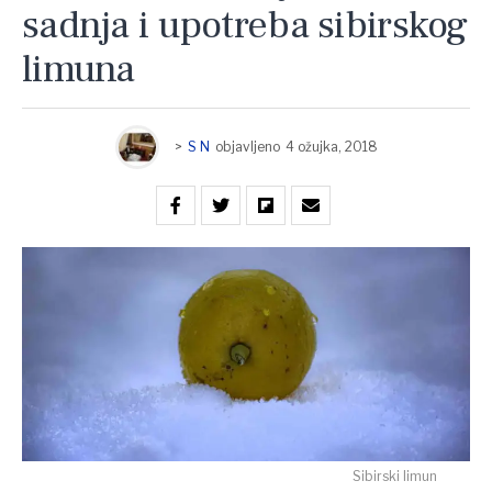
sadnja i upotreba sibirskog
limuna
>
S N
objavljeno
4 ožujka, 2018
Sibirski limun