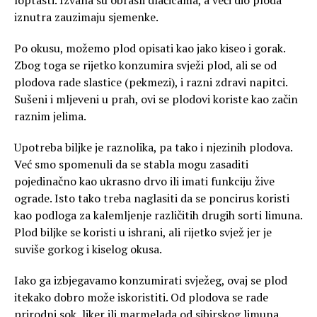
iznutra zauzimaju sjemenke.
Po okusu, možemo plod opisati kao jako kiseo i gorak.
Zbog toga se rijetko konzumira svježi plod, ali se od
plodova rade slastice (pekmezi), i razni zdravi napitci.
Sušeni i mljeveni u prah, ovi se plodovi koriste kao začin
raznim jelima.
Upotreba biljke je raznolika, pa tako i njezinih plodova.
Već smo spomenuli da se stabla mogu zasaditi
pojedinačno kao ukrasno drvo ili imati funkciju žive
ograde. Isto tako treba naglasiti da se poncirus koristi
kao podloga za kalemljenje različitih drugih sorti limuna.
Plod biljke se koristi u ishrani, ali rijetko svjež jer je
suviše gorkog i kiselog okusa.
Iako ga izbjegavamo konzumirati svježeg, ovaj se plod
itekako dobro može iskoristiti. Od plodova se rade
prirodni sok, liker ili marmelada od sibirskog limuna.