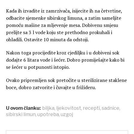
Kada ih izvadite iz zamrzivača, isijecite ih na četvrtine,
odbacite sjemenke sibirskog limuna, a zatim sameljite
pomoću mašine za mljevenje mesa. Dobivenu smjesu
prelijte sa 3 l vode koju ste prethodno prokuhali i
ohladili. Ostavite 10 minuta da odstoji.
Nakon toga procijedite kroz cjediljku i u dobiveni sok
dodajte 6 litara vode i šećer. Dobro promiješajte kako bi
se šećer u potpunosti istopio.
Ovako pripremljen sok pretočite u sterilizirane staklene
boce, dobro zatvorite i čuvajte u frižideru.
U ovom članku:
biljka
,
ljekovitost
,
recepti
,
sadnice
,
sibirski limun
,
upotreba
,
uzgoj