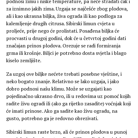
podnosi zimu i niske temperature, pa neće stradati čak i
za iznimno jakih zima. Uzgaja se najčešće zbog plodova,
ali i kao ukrasna biljka, živa ograda ili kao podloga za
kalemljenje drugih citrusa. Sibirski limun cvjeta u
proljeće, prije nego će prolistati. Posađena biljka će
procvasti u drugoj godini, dok će u četvrtoj godini dati
značajan prinos plodova. Orezuje se radi formiranja
grma ili krošnje. Biljci je potrebno dosta svjetla i blago
kiselo zemljište.
Za uzgoj ove biljke nećete trebati posebne vještine, i
neko bogato znanje. Relativno se lako uzgaja, i jako
dobro podnosi našu klimu. Može se uzgajati kao
pojedinačno ukrasno drvo, ili u redovima uz pomoć kojih
radite živu ogradi ili (ako ga rijetko zasadite) voćnjak koji
će imati prinose. Ako ga sadite kao živu ogradu, na
gusto, potrebno ga je redovno obrezivati.
Sibirski limun raste brzo, ali će prinos plodova u punoj