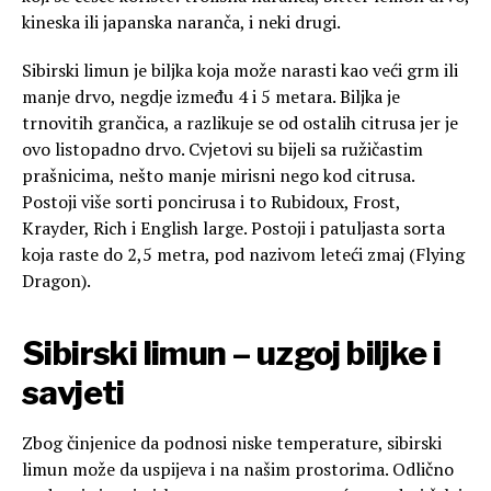
kineska ili japanska naranča, i neki drugi.
Sibirski limun je biljka koja može narasti kao veći grm ili
manje drvo, negdje između 4 i 5 metara. Biljka je
trnovitih grančica, a razlikuje se od ostalih citrusa jer je
ovo listopadno drvo. Cvjetovi su bijeli sa ružičastim
prašnicima, nešto manje mirisni nego kod citrusa.
Postoji više sorti poncirusa i to Rubidoux, Frost,
Krayder, Rich i English large. Postoji i patuljasta sorta
koja raste do 2,5 metra, pod nazivom leteći zmaj (Flying
Dragon).
Sibirski limun – uzgoj biljke i
savjeti
Zbog činjenice da podnosi niske temperature, sibirski
limun može da uspijeva i na našim prostorima. Odlično