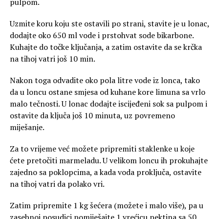
pulpom.
Uzmite koru koju ste ostavili po strani, stavite je u lonac,
dodajte oko 650 ml vode i prstohvat sode bikarbone.
Kuhajte do točke ključanja, a zatim ostavite da se krčka
na tihoj vatri još 10 min.
Nakon toga odvadite oko pola litre vode iz lonca, tako
da u loncu ostane smjesa od kuhane kore limuna sa vrlo
malo tečnosti. U lonac dodajte iscijeđeni sok sa pulpom i
ostavite da ključa još 10 minuta, uz povremeno
miješanje.
Za to vrijeme već možete pripremiti staklenke u koje
ćete pretočiti marmeladu. U velikom loncu ih prokuhajte
zajedno sa poklopcima, a kada voda proključa, ostavite
na tihoj vatri da polako vri.
Zatim pripremite 1 kg šećera (možete i malo više), pa u
zasebnoj posudici pomiješajte 1 vrećicu pektina sa 50