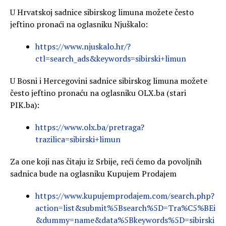
U Hrvatskoj sadnice sibirskog limuna možete često
jeftino pronaći na oglasniku Njuškalo:
https://www.njuskalo.hr/?
ctl=search_ads&keywords=sibirski+limun
U Bosni i Hercegovini sadnice sibirskog limuna možete
često jeftino pronaću na oglasniku OLX.ba (stari
PIK.ba):
https://www.olx.ba/pretraga?
trazilica=sibirski+limun
Za one koji nas čitaju iz Srbije, reći ćemo da povoljnih
sadnica bude na oglasniku Kupujem Prodajem
https://www.kupujemprodajem.com/search.php?
action=list&submit%5Bsearch%5D=Tra%C5%BEi
&dummy=name&data%5Bkeywords%5D=sibirski