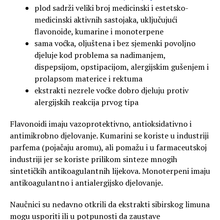
plod sadrži veliki broj medicinski i estetsko-
medicinski aktivnih sastojaka, uključujući
flavonoide, kumarine i monoterpene
sama voćka, oljuštena i bez sjemenki povoljno
djeluje kod problema sa nadimanjem,
dispepsijom, opstipacijom, alergijskim gušenjem i
prolapsom materice i rektuma
ekstrakti nezrele voćke dobro djeluju protiv
alergijskih reakcija prvog tipa
Flavonoidi imaju vazoprotektivno, antioksidativno i
antimikrobno djelovanje. Kumarini se koriste u industriji
parfema (pojačaju aromu), ali pomažu i u farmaceutskoj
industriji jer se koriste prilikom sinteze mnogih
sintetičkih antikoagulantnih lijekova. Monoterpeni imaju
antikoagulantno i antialergijsko djelovanje.
Naučnici su nedavno otkrili da ekstrakti sibirskog limuna
mogu usporiti ili u potpunosti da zaustave