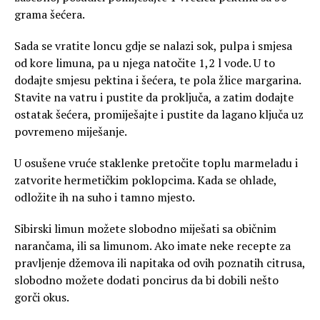
grama šećera.
Sada se vratite loncu gdje se nalazi sok, pulpa i smjesa
od kore limuna, pa u njega natočite 1,2 l vode. U to
dodajte smjesu pektina i šećera, te pola žlice margarina.
Stavite na vatru i pustite da proključa, a zatim dodajte
ostatak šećera, promiješajte i pustite da lagano ključa uz
povremeno miješanje.
U osušene vruće staklenke pretočite toplu marmeladu i
zatvorite hermetičkim poklopcima. Kada se ohlade,
odložite ih na suho i tamno mjesto.
Sibirski limun možete slobodno miješati sa običnim
narančama, ili sa limunom. Ako imate neke recepte za
pravljenje džemova ili napitaka od ovih poznatih citrusa,
slobodno možete dodati poncirus da bi dobili nešto
gorči okus.