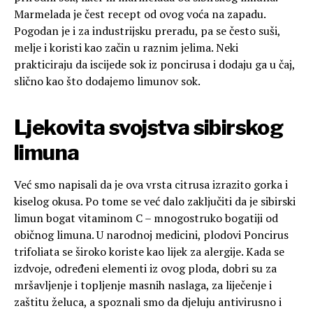
Marmelada je čest recept od ovog voća na zapadu.
Pogodan je i za industrijsku preradu, pa se često suši,
melje i koristi kao začin u raznim jelima. Neki
prakticiraju da iscijede sok iz poncirusa i dodaju ga u čaj,
slično kao što dodajemo limunov sok.
Ljekovita svojstva sibirskog
limuna
Već smo napisali da je ova vrsta citrusa izrazito gorka i
kiselog okusa. Po tome se već dalo zaključiti da je sibirski
limun bogat vitaminom C – mnogostruko bogatiji od
običnog limuna. U narodnoj medicini, plodovi Poncirus
trifoliata se široko koriste kao lijek za alergije. Kada se
izdvoje, određeni elementi iz ovog ploda, dobri su za
mršavljenje i topljenje masnih naslaga, za liječenje i
zaštitu želuca, a spoznali smo da djeluju antivirusno i