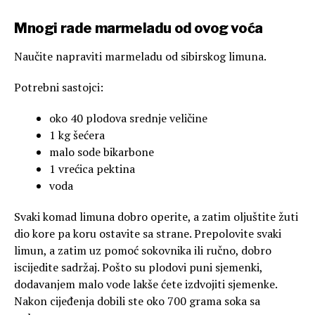
Mnogi rade marmeladu od ovog voća
Naučite napraviti marmeladu od sibirskog limuna.
Potrebni sastojci:
oko 40 plodova srednje veličine
1 kg šećera
malo sode bikarbone
1 vrećica pektina
voda
Svaki komad limuna dobro operite, a zatim oljuštite žuti
dio kore pa koru ostavite sa strane. Prepolovite svaki
limun, a zatim uz pomoć sokovnika ili ručno, dobro
iscijedite sadržaj. Pošto su plodovi puni sjemenki,
dodavanjem malo vode lakše ćete izdvojiti sjemenke.
Nakon cijeđenja dobili ste oko 700 grama soka sa