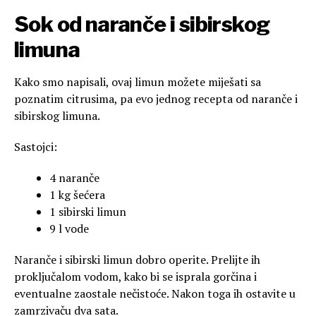
Sok od naranče i sibirskog
limuna
Kako smo napisali, ovaj limun možete miješati sa
poznatim citrusima, pa evo jednog recepta od naranče i
sibirskog limuna.
Sastojci:
4 naranče
1 kg šećera
1 sibirski limun
9 l vode
Naranče i sibirski limun dobro operite. Prelijte ih
proključalom vodom, kako bi se isprala gorčina i
eventualne zaostale nečistoće. Nakon toga ih ostavite u
zamrzivaču dva sata.