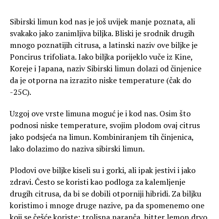
Sibirski limun kod nas je još uvijek manje poznata, ali
svakako jako zanimljiva biljka. Bliski je srodnik drugih
mnogo poznatijih citrusa, a latinski naziv ove biljke je
Poncirus trifoliata. Iako biljka porijeklo vuče iz Kine,
Koreje i Japana, naziv Sibirski limun dolazi od činjenice
da je otporna na izrazito niske temperature (čak do
-25C).
Uzgoj ove vrste limuna moguć je i kod nas. Osim što
podnosi niske temperature, svojim plodom ovaj citrus
jako podsjeća na limun. Kombiniranjem tih činjenica,
lako dolazimo do naziva sibirski limun.
Plodovi ove biljke kiseli su i gorki, ali ipak jestivi i jako
zdravi. Često se koristi kao podloga za kalemljenje
drugih citrusa, da bi se dobili otporniji hibridi. Za biljku
koristimo i mnoge druge nazive, pa da spomenemo one
koji se češće koriste: trolisna naranča, bitter lemon drvo,