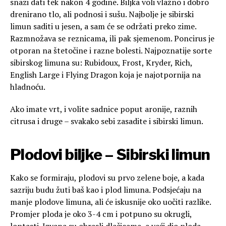
snazi dati tek nakon 4 godine. Biljka voli vlažno i dobro
drenirano tlo, ali podnosi i sušu. Najbolje je sibirski
limun saditi u jesen, a sam će se održati preko zime.
Razmnožava se reznicama, ili pak sjemenom. Poncirus je
otporan na štetočine i razne bolesti. Najpoznatije sorte
sibirskog limuna su: Rubidoux, Frost, Kryder, Rich,
English Large i Flying Dragon koja je najotpornija na
hladnoću.
Ako imate vrt, i volite sadnice poput aronije, raznih
citrusa i druge – svakako sebi zasadite i sibirski limun.
Plodovi biljke – Sibirski limun
Kako se formiraju, plodovi su prvo zelene boje, a kada
sazriju budu žuti baš kao i plod limuna. Podsjećaju na
manje plodove limuna, ali će iskusnije oko uočiti razlike.
Promjer ploda je oko 3-4 cm i potpuno su okrugli,
loptasti. Izvana su obrasli dlačicama, a veći dio ploda