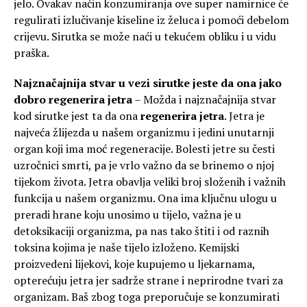
jelo. Ovakav način konzumiranja ove super namirnice će
regulirati izlučivanje kiseline iz želuca i pomoći debelom
crijevu. Sirutka se može naći u tekućem obliku i u vidu
praška.
Najznačajnija stvar u vezi sirutke jeste da ona jako
dobro regenerira jetra
– Možda i najznačajnija stvar
kod sirutke jest ta da ona
regenerira jetra
. Jetra je
najveća žlijezda u našem organizmu i jedini unutarnji
organ koji ima moć regeneracije. Bolesti jetre su česti
uzročnici smrti, pa je vrlo važno da se brinemo o njoj
tijekom života. Jetra obavlja veliki broj složenih i važnih
funkcija u našem organizmu. Ona ima ključnu ulogu u
preradi hrane koju unosimo u tijelo, važna je u
detoksikaciji organizma, pa nas tako štiti i od raznih
toksina kojima je naše tijelo izloženo. Kemijski
proizvedeni lijekovi, koje kupujemo u ljekarnama,
opterećuju jetra jer sadrže strane i neprirodne tvari za
organizam. Baš zbog toga preporučuje se konzumirati