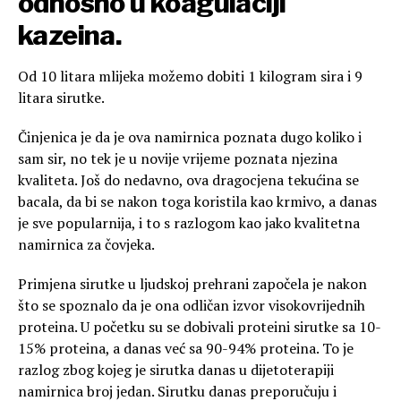
odnosno u koagulaciji
kazeina.
Od 10 litara mlijeka možemo dobiti 1 kilogram sira i 9
litara sirutke.
Činjenica je da je ova namirnica poznata dugo koliko i
sam sir, no tek je u novije vrijeme poznata njezina
kvaliteta. Još do nedavno, ova dragocjena tekućina se
bacala, da bi se nakon toga koristila kao krmivo, a danas
je sve popularnija, i to s razlogom kao jako kvalitetna
namirnica za čovjeka.
Primjena sirutke u ljudskoj prehrani započela je nakon
što se spoznalo da je ona odličan izvor visokovrijednih
proteina. U početku su se dobivali proteini sirutke sa 10-
15% proteina, a danas već sa 90-94% proteina. To je
razlog zbog kojeg je sirutka danas u dijetoterapiji
namirnica broj jedan. Sirutku danas preporučuju i