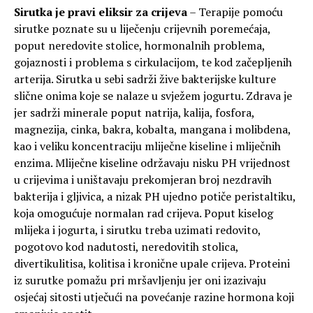
Sirutka je pravi eliksir za crijeva
– Terapije pomoću
sirutke poznate su u liječenju crijevnih poremećaja,
poput neredovite stolice, hormonalnih problema,
gojaznosti i problema s cirkulacijom, te kod začepljenih
arterija. Sirutka u sebi sadrži žive bakterijske kulture
slične onima koje se nalaze u svježem jogurtu. Zdrava je
jer sadrži minerale poput natrija, kalija, fosfora,
magnezija, cinka, bakra, kobalta, mangana i molibdena,
kao i veliku koncentraciju mliječne kiseline i mliječnih
enzima. Mliječne kiseline održavaju nisku PH vrijednost
u crijevima i uništavaju prekomjeran broj nezdravih
bakterija i gljivica, a nizak PH ujedno potiče peristaltiku,
koja omogućuje normalan rad crijeva. Poput kiselog
mlijeka i jogurta, i sirutku treba uzimati redovito,
pogotovo kod nadutosti, neredovitih stolica,
divertikulitisa, kolitisa i kronične upale crijeva. Proteini
iz surutke pomažu pri mršavljenju jer oni izazivaju
osjećaj sitosti utječući na povećanje razine hormona koji