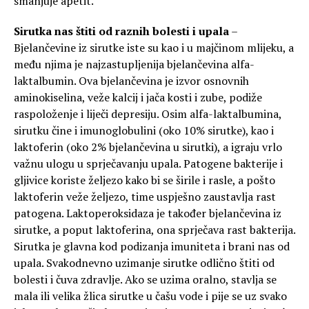
smanjuje apetit.
Sirutka nas štiti od raznih bolesti i upala
–
Bjelančevine iz sirutke iste su kao i u majčinom mlijeku, a
među njima je najzastupljenija bjelančevina alfa-
laktalbumin. Ova bjelančevina je izvor osnovnih
aminokiselina, veže kalcij i jača kosti i zube, podiže
raspoloženje i liječi depresiju. Osim alfa-laktalbumina,
sirutku čine i imunoglobulini (oko 10% sirutke), kao i
laktoferin (oko 2% bjelančevina u sirutki), a igraju vrlo
važnu ulogu u sprječavanju upala. Patogene bakterije i
gljivice koriste željezo kako bi se širile i rasle, a pošto
laktoferin veže željezo, time uspješno zaustavlja rast
patogena. Laktoperoksidaza je također bjelančevina iz
sirutke, a poput laktoferina, ona sprječava rast bakterija.
Sirutka je glavna kod podizanja imuniteta i brani nas od
upala. Svakodnevno uzimanje sirutke odlično štiti od
bolesti i čuva zdravlje. Ako se uzima oralno, stavlja se
mala ili velika žlica sirutke u čašu vode i pije se uz svako