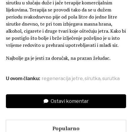
sirutku u slučaju duže i jače terapije komercijalnim
lijekovima. Terapija se provodi tako da se u dužem
periodu svakodnevno pije od pola litre do jedne litre
sirutke dnevno, te pri tom izbjegava masna hrana,
alkohol, cigarete i druge tvari koje oštećuju jetra. Kako bi
se postiglo što bolje i brže izlječenje poželjno je u isto
vrijeme redovito u prehrani upotrebljavati i mladi sir.
Najbolje ga je jesti za doručak, na prazan želudac.
U ovom članku:
regeneracija jetre
,
sirutka
,
surutka
Ostavi komentar
Popularno