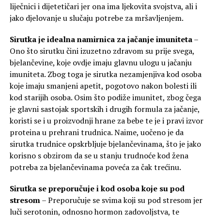
liječnici i dijetetičari jer ona ima ljekovita svojstva, ali i
jako djelovanje u slučaju potrebe za mršavljenjem.
Sirutka je idealna namirnica za jačanje imuniteta
–
Ono što sirutku čini izuzetno zdravom su prije svega,
bjelančevine, koje ovdje imaju glavnu ulogu u jačanju
imuniteta. Zbog toga je sirutka nezamjenjiva kod osoba
koje imaju smanjeni apetit, pogotovo nakon bolesti ili
kod starijih osoba. Osim što podiže imunitet, zbog čega
je glavni sastojak sportskih i drugih formula za jačanje,
koristi se i u proizvodnji hrane za bebe te je i pravi izvor
proteina u prehrani trudnica. Naime, uočeno je da
sirutka trudnice opskrbljuje bjelančevinama, što je jako
korisno s obzirom da se u stanju trudnoće kod žena
potreba za bjelančevinama poveća za čak trećinu.
Sirutka se preporučuje i kod osoba koje su pod
stresom
– Preporučuje se svima koji su pod stresom jer
luči serotonin, odnosno hormon zadovoljstva, te