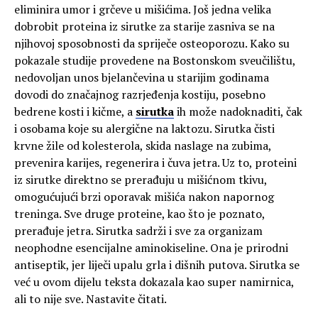
eliminira umor i grčeve u mišićima. Još jedna velika
dobrobit proteina iz sirutke za starije zasniva se na
njihovoj sposobnosti da spriječe osteoporozu. Kako su
pokazale studije provedene na Bostonskom sveučilištu,
nedovoljan unos bjelančevina u starijim godinama
dovodi do značajnog razrjeđenja kostiju, posebno
bedrene kosti i kičme, a
sirutka
ih može nadoknaditi, čak
i osobama koje su alergične na laktozu. Sirutka čisti
krvne žile od kolesterola, skida naslage na zubima,
prevenira karijes, regenerira i čuva jetra. Uz to, proteini
iz sirutke direktno se prerađuju u mišićnom tkivu,
omogućujući brzi oporavak mišića nakon napornog
treninga. Sve druge proteine, kao što je poznato,
prerađuje jetra. Sirutka sadrži i sve za organizam
neophodne esencijalne aminokiseline. Ona je prirodni
antiseptik, jer liječi upalu grla i dišnih putova. Sirutka se
već u ovom dijelu teksta dokazala kao super namirnica,
ali to nije sve. Nastavite čitati.